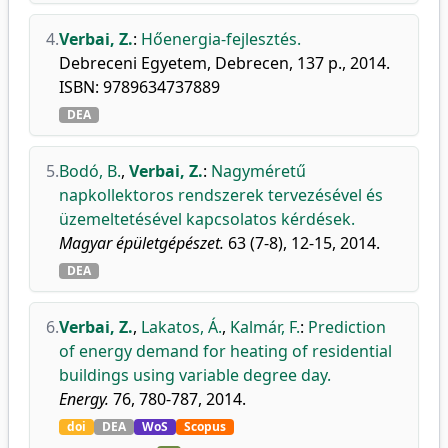
4.
Verbai, Z.
:
Hőenergia-fejlesztés.
Debreceni Egyetem, Debrecen, 137 p., 2014.
ISBN: 9789634737889
DEA
5.
Bodó, B.
,
Verbai, Z.
:
Nagyméretű
napkollektoros rendszerek tervezésével és
üzemeltetésével kapcsolatos kérdések.
Magyar épületgépészet.
63 (7-8), 12-15, 2014.
DEA
6.
Verbai, Z.
,
Lakatos, Á.
,
Kalmár, F.
:
Prediction
of energy demand for heating of residential
buildings using variable degree day.
Energy.
76, 780-787, 2014.
doi
DEA
WoS
Scopus