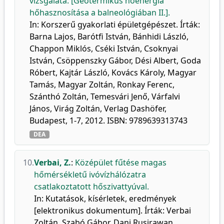
vizsgálata: [Geotermikus hőenergia
hőhasznosítása a balneológiában II.].
In: Korszerű gyakorlati épületgépészet. Írták:
Barna Lajos, Barótfi István, Bánhidi László,
Chappon Miklós, Cséki István, Csoknyai
István, Csöppenszky Gábor, Dési Albert, Goda
Róbert, Kajtár László, Kovács Károly, Magyar
Tamás, Magyar Zoltán, Ronkay Ferenc,
Szánthó Zoltán, Temesvári Jenő, Várfalvi
János, Virág Zoltán, Verlag Dashöfer,
Budapest, 1-7, 2012. ISBN: 9789639313743
DEA
10.
Verbai, Z.
:
Középület fűtése magas
hőmérsékletű ivóvízhálózatra
csatlakoztatott hőszivattyúval.
In: Kutatások, kísérletek, eredmények
[elektronikus dokumentum]. Írták: Verbai
Zoltán, Szabó Gábor, Dani Rusirawan,