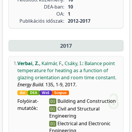
DEA-ban:
10
OA:
1
Publikációs időszak:
2012-2017
2017
1.
Verbai, Z.
,
Kalmár, F.
,
Csáky, I.
:
Balance point
temperature for heating as a function of
glazing orientation and room time constant.
Energy Build.
135, 1-9, 2017.
doi
DEA
WoS
Scopus
Folyóirat-
Building and Construction
D1
mutatók:
Civil and Structural
D1
Engineering
Electrical and Electronic
D1
Engineering