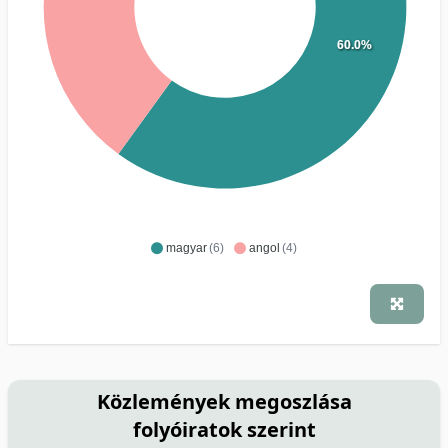
60.0%
magyar
(6)
angol
(4)
Közlemények megoszlása
folyóiratok szerint