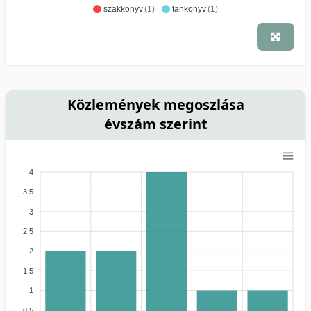
szakkönyv
(1)
tankönyv
(1)
Közlemények megoszlása
évszám szerint
4
3.5
3
2.5
2
1.5
1
0.5