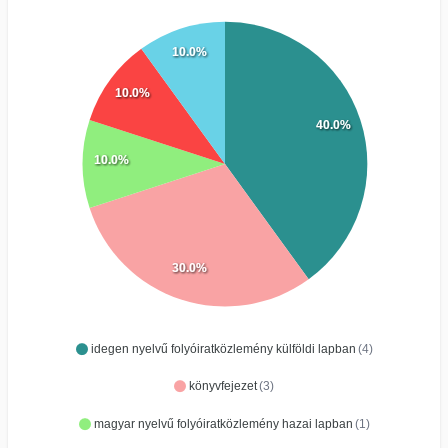
10.0%
10.0%
40.0%
10.0%
30.0%
idegen nyelvű folyóiratközlemény külföldi lapban
(4)
könyvfejezet
(3)
magyar nyelvű folyóiratközlemény hazai lapban
(1)