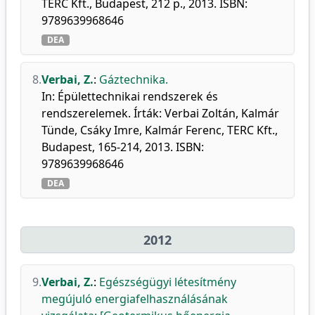
TERC Kft., Budapest, 212 p., 2013. ISBN:
9789639968646
DEA
8.
Verbai, Z.
:
Gáztechnika.
In: Épülettechnikai rendszerek és
rendszerelemek. Írták: Verbai Zoltán, Kalmár
Tünde, Csáky Imre, Kalmár Ferenc, TERC Kft.,
Budapest, 165-214, 2013. ISBN:
9789639968646
DEA
2012
9.
Verbai, Z.
:
Egészségügyi létesítmény
megújuló energiafelhasználásának