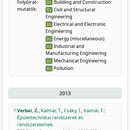
Folyóirat-
Building and Construction
D1
mutatók:
Civil and Structural
D1
Engineering
Electrical and Electronic
D1
Engineering
Energy (miscellaneous)
D1
Industrial and
D1
Manufacturing Engineering
Mechanical Engineering
D1
Pollution
D1
2013
7.
Verbai, Z.
,
Kalmár, T.
,
Csáky, I.
,
Kalmár, F.
:
Épülettechnikai rendszerek és
rendszerelemek.