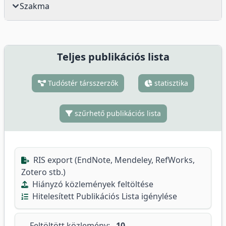
Szakma
Teljes publikációs lista
Tudóstér társszerzők
statisztika
szűrhető publikációs lista
RIS export (EndNote, Mendeley, RefWorks,
Zotero stb.)
Hiányzó közlemények feltöltése
Hitelesített Publikációs Lista igénylése
Feltöltött közlemény:
10