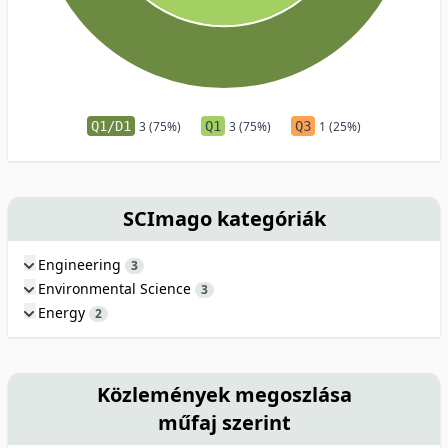
Q1/D1
3 (75%)
Q1
3 (75%)
Q3
1 (25%)
SCImago kategóriák
Engineering
3
Environmental Science
3
Energy
2
Közlemények megoszlása
műfaj szerint