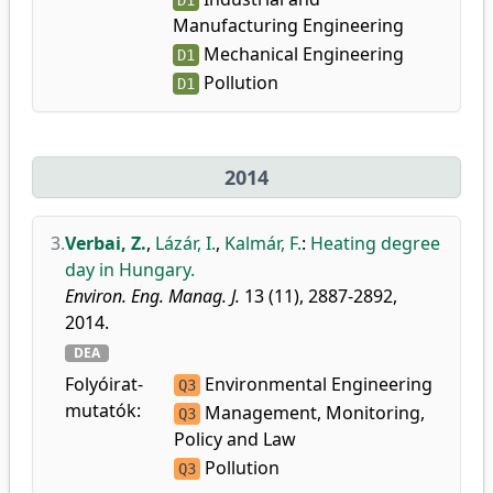
D1
Manufacturing Engineering
Mechanical Engineering
D1
Pollution
D1
2014
3.
Verbai, Z.
,
Lázár, I.
,
Kalmár, F.
:
Heating degree
day in Hungary.
Environ. Eng. Manag. J.
13 (11), 2887-2892,
2014.
DEA
Folyóirat-
Environmental Engineering
Q3
mutatók:
Management, Monitoring,
Q3
Policy and Law
Pollution
Q3