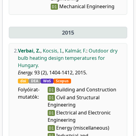
Mechanical Engineering
D1
2015
2.
Verbai, Z.
,
Kocsis, I.
,
Kalmár, F.
:
Outdoor dry
bulb heating design temperatures for
Hungary.
Energy.
93 (2), 1404-1412, 2015.
doi
DEA
WoS
Scopus
Folyóirat-
Building and Construction
D1
mutatók:
Civil and Structural
D1
Engineering
Electrical and Electronic
D1
Engineering
Energy (miscellaneous)
D1
Industrial and