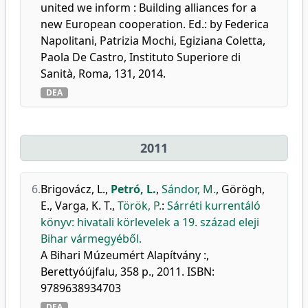
united we inform : Building alliances for a
new European cooperation. Ed.: by Federica
Napolitani, Patrizia Mochi, Egiziana Coletta,
Paola De Castro, Instituto Superiore di
Sanità, Roma, 131, 2014.
DEA
2011
6.
Brigovácz, L.
,
Petró, L.
,
Sándor, M.
,
Görögh,
E.
,
Varga, K. T.
,
Török, P.
:
Sárréti kurrentáló
könyv: hivatali körlevelek a 19. század eleji
Bihar vármegyéből.
A Bihari Múzeumért Alapítvány :,
Berettyóújfalu, 358 p., 2011. ISBN:
9789638934703
DEA