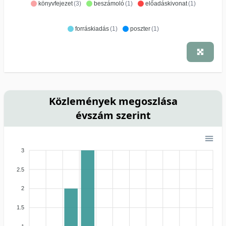
könyvfejezet
(3)
beszámoló
(1)
előadáskivonat
(1)
forráskiadás
(1)
poszter
(1)
Közlemények megoszlása
évszám szerint
3
2.5
2
1.5