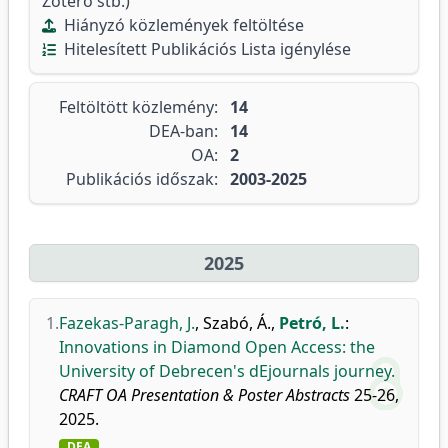
Zotero stb.)
Hiányzó közlemények feltöltése
Hitelesített Publikációs Lista igénylése
Feltöltött közlemény:
14
DEA-ban:
14
OA:
2
Publikációs időszak:
2003-2025
2025
1.
Fazekas-Paragh, J.
,
Szabó, Á.
,
Petró, L.
:
Innovations in Diamond Open Access: the
University of Debrecen's dEjournals journey.
CRAFT OA Presentation & Poster Abstracts
25-26,
2025.
DEA