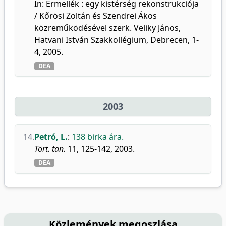
In: Érmellék : egy kistérség rekonstrukciója
/ Kőrösi Zoltán és Szendrei Ákos
közreműködésével szerk. Veliky János,
Hatvani István Szakkollégium, Debrecen, 1-
4, 2005.
DEA
2003
14.
Petró, L.
:
138 birka ára.
Tört. tan.
11, 125-142, 2003.
DEA
Közlemények megoszlása