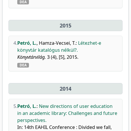
DEA
2015
4.
Petró, L.
,
Hamza-Vecsei, T.
:
Létezhet-e
könyvtár katalógus nélkül?.
Könyvtárvilág.
3 (4), [5], 2015.
DEA
2014
5.
Petró, L.
:
New directions of user education
in an academic library: Challenges and future
perspectives.
In: 14th EAHIL Conference : Divided we fall,