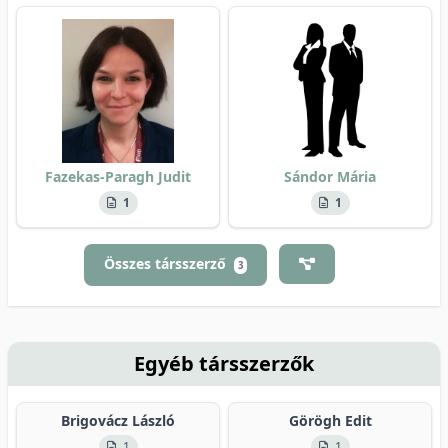
Fazekas-Paragh Judit
Sándor Mária
1
1
Összes társszerző
3
Egyéb társszerzők
Brigovácz László
Görögh Edit
1
1