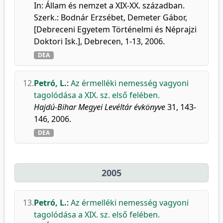
In: Állam és nemzet a XIX-XX. században.
Szerk.: Bodnár Erzsébet, Demeter Gábor,
[Debreceni Egyetem Történelmi és Néprajzi
Doktori Isk.], Debrecen, 1-13, 2006.
DEA
12.
Petró, L.
:
Az érmelléki nemesség vagyoni
tagolódása a XIX. sz. első felében.
Hajdú-Bihar Megyei Levéltár évkönyve
31, 143-
146, 2006.
DEA
2005
13.
Petró, L.
:
Az érmelléki nemesség vagyoni
tagolódása a XIX. sz. első felében.