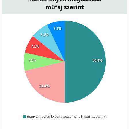
műfaj szerint
7.1%
7.1%
7.1%
7.1%
50.0%
21.4%
magyar nyelvű folyóiratközlemény hazai lapban
(7)