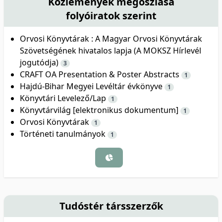
Közlemények megoszlása
folyóiratok szerint
Orvosi Könyvtárak : A Magyar Orvosi Könyvtárak
Szövetségének hivatalos lapja (A MOKSZ Hírlevél
jogutódja)
3
CRAFT OA Presentation & Poster Abstracts
1
Hajdú-Bihar Megyei Levéltár évkönyve
1
Könyvtári Levelező/Lap
1
Könyvtárvilág [elektronikus dokumentum]
1
Orvosi Könyvtárak
1
Történeti tanulmányok
1
Tudóstér társszerzők