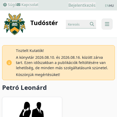
Súgó
Kapcsolat
Bejelentkezés
EN
HU
Tudóstér
Keresés
menu
Tisztelt Kutatók!
A könyvtár 2026.08.10. és 2026.08.16. között zárva
tart. Ezen időszakban a publikációk feltöltésére van
lehetőség, de minden más szolgáltatásunk szünetel.
Köszönjük megértésüket!
Petró Leonárd