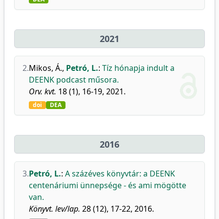
2021
2.
Mikos, Á.
,
Petró, L.
:
Tíz hónapja indult a
DEENK podcast műsora.
Orv. kvt.
18 (1), 16-19, 2021.
doi
DEA
2016
3.
Petró, L.
:
A százéves könyvtár: a DEENK
centenáriumi ünnepsége - és ami mögötte
van.
Könyvt. lev/lap.
28 (12), 17-22, 2016.