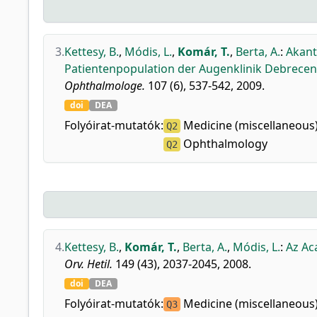
3.
Kettesy, B.
,
Módis, L.
,
Komár, T.
,
Berta, A.
:
Akant
Patientenpopulation der Augenklinik Debrecen
Ophthalmologe.
107 (6), 537-542, 2009.
doi
DEA
Folyóirat-mutatók:
Medicine (miscellaneous
Q2
Ophthalmology
Q2
4.
Kettesy, B.
,
Komár, T.
,
Berta, A.
,
Módis, L.
:
Az Ac
Orv. Hetil.
149 (43), 2037-2045, 2008.
doi
DEA
Folyóirat-mutatók:
Medicine (miscellaneous
Q3