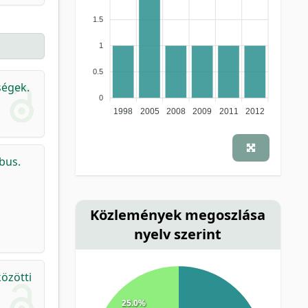
1.5
1
0.5
ségek.
0
1998
2005
2008
2009
2011
2012
bus.
Közlemények megoszlása
nyelv szerint
özötti
25.0%