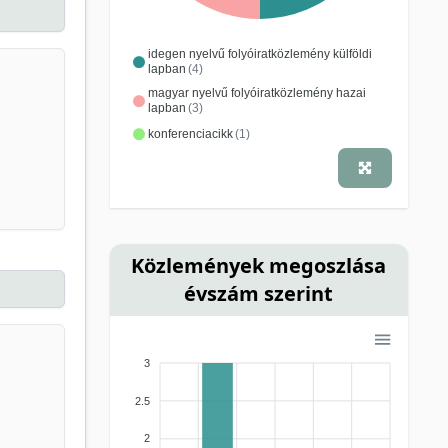
idegen nyelvű folyóiratközlemény külföldi
lapban
(4)
magyar nyelvű folyóiratközlemény hazai
lapban
(3)
konferenciacikk
(1)
Közlemények megoszlása
évszám szerint
3
2.5
2