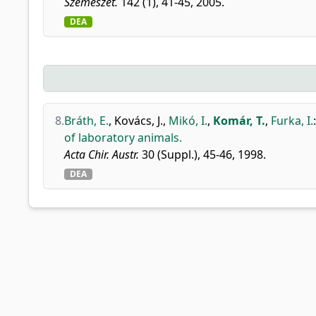
Szemészet.
142 (1), 41-45, 2005.
DEA
8.
Bráth, E.
,
Kovács, J.
,
Mikó, I.
,
Komár, T.
,
Furka, I.
of laboratory animals.
Acta Chir. Austr.
30 (Suppl.), 45-46, 1998.
DEA