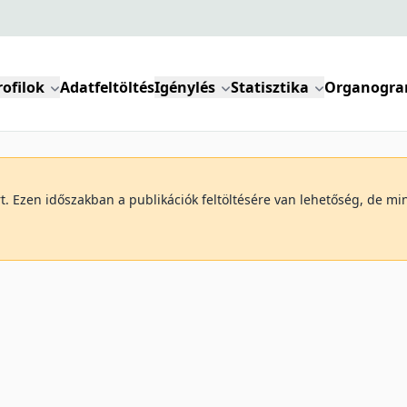
rofilok
Adatfeltöltés
Igénylés
Statisztika
Organogr
art. Ezen időszakban a publikációk feltöltésére van lehetőség, de 