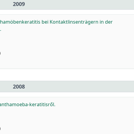
2009
hamöbenkeratitis bei Kontaktlinsenträgern in der
.
)
2008
anthamoeba-keratitisről.
)