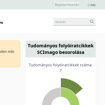
Bejelentkezés
EN
HU
Keresés
am
Tudományos folyóiratcikkek
SCImago besorolása
minden más
Tudományos folyóiratcikkek száma:
7