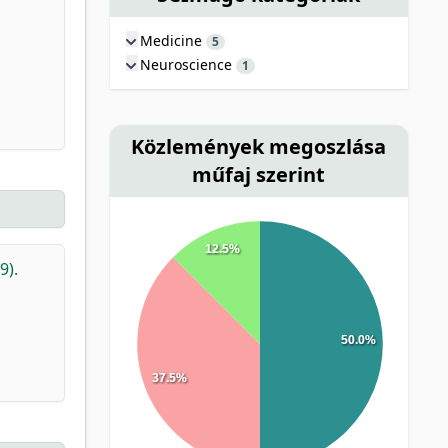
Medicine
5
Neuroscience
1
Közlemények megoszlása
műfaj szerint
12.5%
9).
50.0%
37.5%