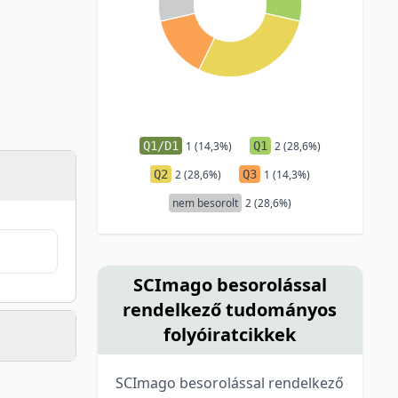
Q1/D1
1 (14,3%)
Q1
2 (28,6%)
Q2
2 (28,6%)
Q3
1 (14,3%)
nem besorolt
2 (28,6%)
SCImago besorolással
rendelkező tudományos
folyóiratcikkek
SCImago besorolással rendelkező