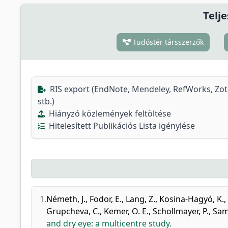
Telje
Tudóstér társszerzők
RIS export (EndNote, Mendeley, RefWorks, Zo
stb.)
Hiányzó közlemények feltöltése
Hitelesített Publikációs Lista igénylése
1.
Németh, J.
,
Fodor, E.
,
Lang, Z.
,
Kosina-Hagyó, K.
,
Grupcheva, C.
,
Kemer, O. E.
,
Schollmayer, P.
,
Sam
and dry eye: a multicentre study.