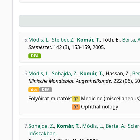
5.
Módis, L.
,
Steiber, Z.
,
Komár, T.
,
Tóth, E.
,
Berta, A
Szemészet.
142 (3), 153-159, 2005.
DEA
6.
Módis, L.
,
Sohajda, Z.
,
Komár, T.
,
Hassan, Z.
,
Ber
Klinische Monatsblat. Augenheilkunde.
222 (06), 50
doi
DEA
Folyóirat-mutatók:
Medicine (miscellaneous
Q2
Ophthalmology
Q3
7.
Sohajda, Z.
,
Komár, T.
,
Módis, L.
,
Berta, A.
:
Scler
időszakban.