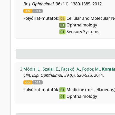
Br. J. Ophthalmol.
96 (11), 1380-1385, 2012.
doi
DEA
Folyóirat-mutatók:
Cellular and Molecular 
Q2
Ophthalmology
D1
Sensory Systems
Q1
2.
Módis, L.
,
Szalai, E.
,
Facskó, A.
,
Fodor, M.
,
Komár,
Clin. Exp. Ophthalmol.
39 (6), 520-525, 2011.
doi
DEA
Folyóirat-mutatók:
Medicine (miscellaneous
Q1
Ophthalmology
Q1