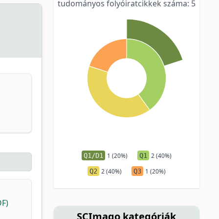
tudományos folyóiratcikkek száma: 5
Q1/D1
1 (20%)
Q1
2 (40%)
Q2
2 (40%)
Q3
1 (20%)
OF)
SCImago kategóriák