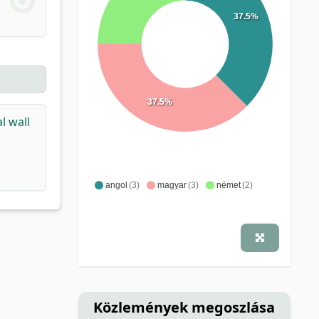
37.5%
37.5%
l wall
angol
(3)
magyar
(3)
német
(2)
Közlemények megoszlása