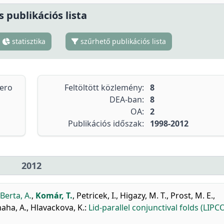
s publikációs lista
statisztika
szűrhető publikációs lista
tero
Feltöltött közlemény:
8
DEA-ban:
8
OA:
2
Publikációs időszak:
1998-2012
2012
Berta, A.
,
Komár, T.
,
Petricek, I.
,
Higazy, M. T.
,
Prost, M. E.
,
aha, A.
,
Hlavackova, K.
:
Lid-parallel conjunctival folds (LIPC