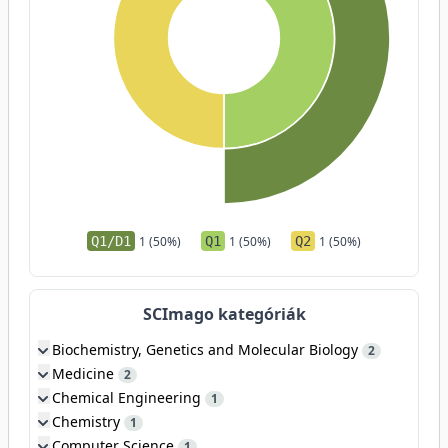
Q1/D1
1 (50%)
Q1
1 (50%)
Q2
1 (50%)
SCImago kategóriák
Biochemistry, Genetics and Molecular Biology
2
Medicine
2
Chemical Engineering
1
Chemistry
1
Computer Science
1