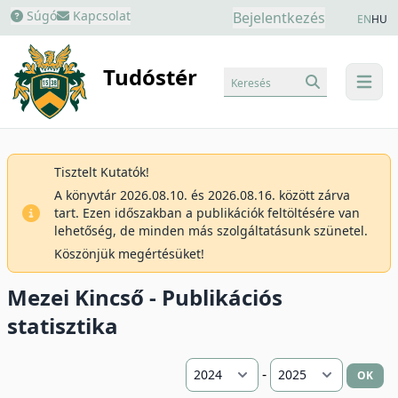
Súgó
Kapcsolat
Bejelentkezés
EN
HU
Tudóstér
Keresés
menu
Tisztelt Kutatók!
A könyvtár 2026.08.10. és 2026.08.16. között zárva
tart. Ezen időszakban a publikációk feltöltésére van
lehetőség, de minden más szolgáltatásunk szünetel.
Köszönjük megértésüket!
Mezei Kincső - Publikációs
statisztika
-
OK