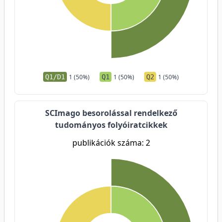
Q1/D1
1 (50%)
Q1
1 (50%)
Q2
1 (50%)
SCImago besorolással rendelkező
tudományos folyóiratcikkek
publikációk száma: 2