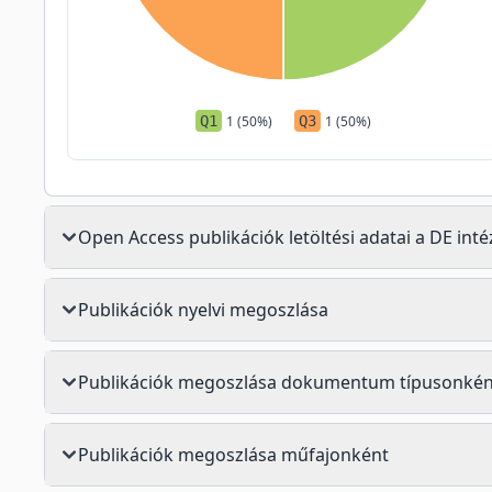
Q1
1 (50%)
Q3
1 (50%)
Open Access publikációk letöltési adatai a DE in
Publikációk nyelvi megoszlása
Publikációk megoszlása dokumentum típusonkén
Publikációk megoszlása műfajonként