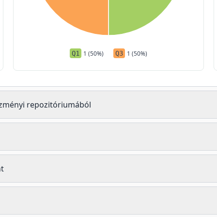
Q1
1 (50%)
Q3
1 (50%)
tézményi repozitóriumából
t