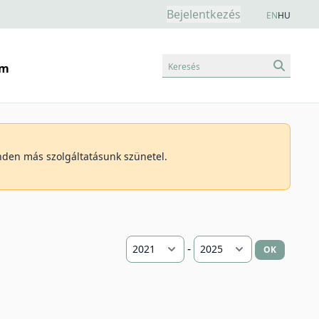
Bejelentkezés
EN
HU
Keresés
am
inden más szolgáltatásunk szünetel.
-
OK