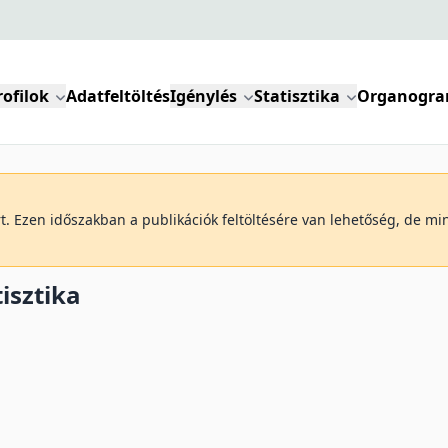
rofilok
Adatfeltöltés
Igénylés
Statisztika
Organogr
art. Ezen időszakban a publikációk feltöltésére van lehetőség, de m
tisztika