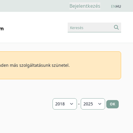
Bejelentkezés
EN
HU
Keresés
am
inden más szolgáltatásunk szünetel.
-
OK