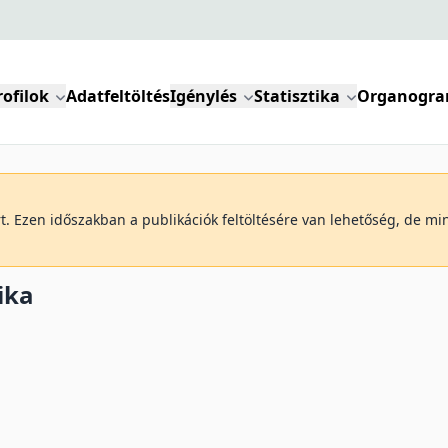
rofilok
Adatfeltöltés
Igénylés
Statisztika
Organogr
art. Ezen időszakban a publikációk feltöltésére van lehetőség, de m
ika