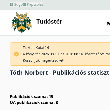
Súgó
Kapcsolat
Tudóstér
P
Tisztelt Kutatók!
A könyvtár 2026.08.10. és 2026.08.16. között zárva t
Köszönjük megértésüket!
Tóth Norbert - Publikációs statiszt
Publikációk száma: 19
OA publikációk száma: 8