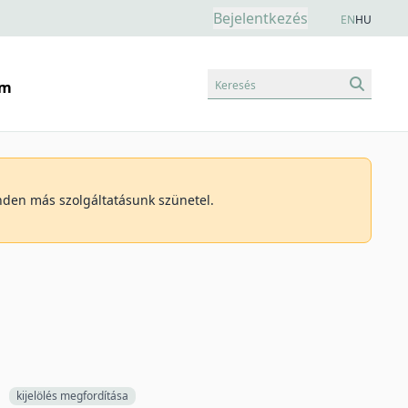
Bejelentkezés
EN
HU
Keresés
am
inden más szolgáltatásunk szünetel.
kijelölés megfordítása