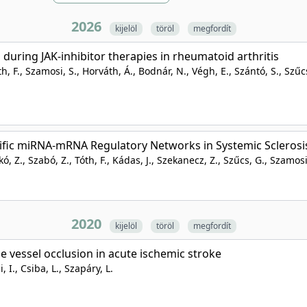
2026
kijelöl
töröl
megfordít
 during JAK-inhibitor therapies in rheumatoid arthritis
th, F., Szamosi, S., Horváth, Á., Bodnár, N., Végh, E., Szántó, S., Szűc
ecific miRNA-mRNA Regulatory Networks in Systemic Sclerosi
kó, Z., Szabó, Z., Tóth, F., Kádas, J., Szekanecz, Z., Szűcs, G., Szamosi,
2020
kijelöl
töröl
megfordít
 vessel occlusion in acute ischemic stroke
, I., Csiba, L., Szapáry, L.