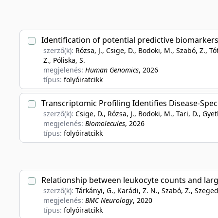
Identification of potential predictive biomarkers
szerző(k):
Rózsa, J., Csige, D., Bodoki, M., Szabó, Z., Tó
Z., Póliska, S.
megjelenés:
Human Genomics
, 2026
típus:
folyóiratcikk
Transcriptomic Profiling Identifies Disease-Sp
szerző(k):
Csige, D., Rózsa, J., Bodoki, M., Tari, D., Gyet
megjelenés:
Biomolecules
, 2026
típus:
folyóiratcikk
Relationship between leukocyte counts and large
szerző(k):
Tárkányi, G., Karádi, Z. N., Szabó, Z., Szegedi
megjelenés:
BMC Neurology
, 2020
típus:
folyóiratcikk