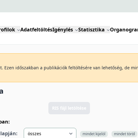
rofilok
Adatfeltöltés
Igénylés
Statisztika
Organogr
art. Ezen időszakban a publikációk feltöltésére van lehetőség, de m
a
RIS fájl letöltése
lban:
alapján:
mindet kijelöl
mindet töröl