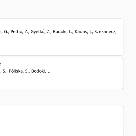
s, G., Pethő, Z., Gyetkó, Z., Bodoki, L., Kádas, J., Szekanecz,
s
 S., Póliska, S., Bodoki, L.