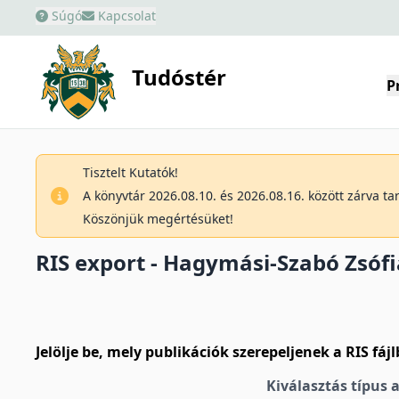
Súgó
Kapcsolat
Tudóstér
P
Tisztelt Kutatók!
A könyvtár 2026.08.10. és 2026.08.16. között zárva t
Köszönjük megértésüket!
RIS export - Hagymási-Szabó Zsófi
Jelölje be, mely publikációk szerepeljenek a RIS fáj
Kiválasztás típus 