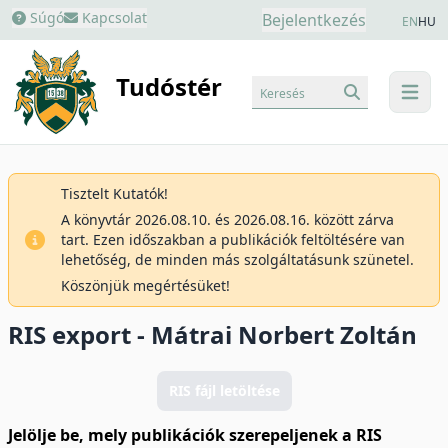
Súgó
Kapcsolat
Bejelentkezés
EN
HU
Tudóstér
Keresés
menu
Tisztelt Kutatók!
A könyvtár 2026.08.10. és 2026.08.16. között zárva
tart. Ezen időszakban a publikációk feltöltésére van
lehetőség, de minden más szolgáltatásunk szünetel.
Köszönjük megértésüket!
RIS export - Mátrai Norbert Zoltán
RIS fájl letöltése
Jelölje be, mely publikációk szerepeljenek a RIS