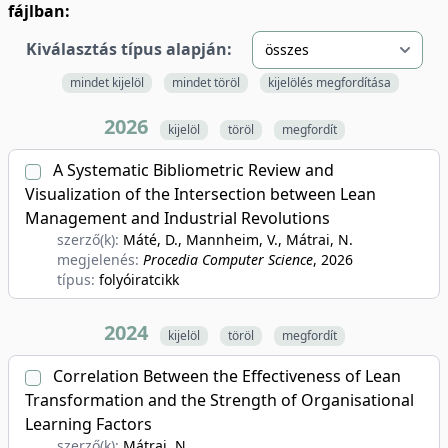
fájlban:
Kiválasztás típus alapján:
mindet kijelöl
mindet töröl
kijelölés megfordítása
2026
kijelöl
töröl
megfordít
A Systematic Bibliometric Review and
Visualization of the Intersection between Lean
Management and Industrial Revolutions
szerző(k):
Máté, D., Mannheim, V., Mátrai, N.
megjelenés:
Procedia Computer Science
, 2026
típus:
folyóiratcikk
2024
kijelöl
töröl
megfordít
Correlation Between the Effectiveness of Lean
Transformation and the Strength of Organisational
Learning Factors
szerző(k):
Mátrai, N.