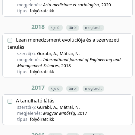
megjelenés:
Acta medicinae et sociologica
, 2020
típus:
folyóiratcikk
2018
kijelöl
töröl
megfordít
Lean menedzsment evolúciója és a szervezeti
tanulás
szerző(k):
Gurabi, A., Mátrai, N.
megjelenés:
International Journal of Engineering and
Management Sciences
, 2018
típus:
folyóiratcikk
2017
kijelöl
töröl
megfordít
A tanulható látás
szerző(k):
Gurabi, A., Mátrai, N.
megjelenés:
Magyar Minőség
, 2017
típus:
folyóiratcikk