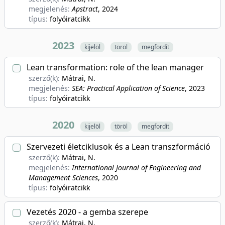
megjelenés:
Apstract
, 2024
típus:
folyóiratcikk
2023
kijelöl
töröl
megfordít
Lean transformation: role of the lean manager
szerző(k):
Mátrai, N.
megjelenés:
SEA: Practical Application of Science
, 2023
típus:
folyóiratcikk
2020
kijelöl
töröl
megfordít
Szervezeti életciklusok és a Lean transzformáció
szerző(k):
Mátrai, N.
megjelenés:
International Journal of Engineering and
Management Sciences
, 2020
típus:
folyóiratcikk
Vezetés 2020 - a gemba szerepe
szerző(k):
Mátrai, N.