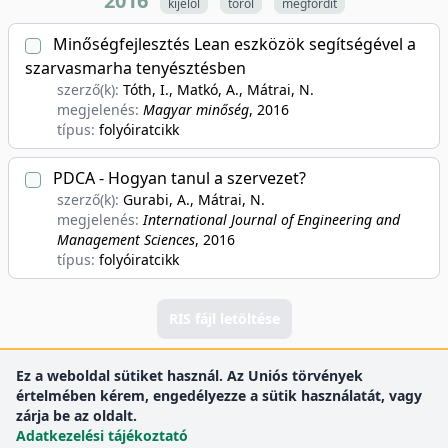
2016
kijelöl
töröl
megfordít
Minőségfejlesztés Lean eszközök segítségével a
szarvasmarha tenyésztésben
szerző(k):
Tóth, I., Matkó, A., Mátrai, N.
megjelenés:
Magyar minőség
, 2016
típus:
folyóiratcikk
PDCA - Hogyan tanul a szervezet?
szerző(k):
Gurabi, A., Mátrai, N.
megjelenés:
International Journal of Engineering and
Management Sciences
, 2016
típus:
folyóiratcikk
RIS fájl letöltése
Ez a weboldal sütiket használ. Az Uniós törvények
értelmében kérem, engedélyezze a sütik használatát, vagy
zárja be az oldalt.
Adatkezelési tájékoztató