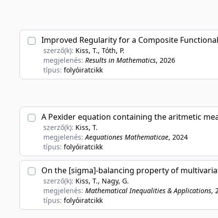
Improved Regularity for a Composite Functiona
szerző(k):
Kiss, T., Tóth, P.
megjelenés:
Results in Mathematics
, 2026
típus:
folyóiratcikk
A Pexider equation containing the aritmetic me
szerző(k):
Kiss, T.
megjelenés:
Aequationes Mathematicae
, 2024
típus:
folyóiratcikk
On the [sigma]-balancing property of multivari
szerző(k):
Kiss, T., Nagy, G.
megjelenés:
Mathematical Inequalities & Applications
, 
típus:
folyóiratcikk