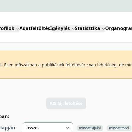
rofilok
Adatfeltöltés
Igénylés
Statisztika
Organogr
art. Ezen időszakban a publikációk feltöltésére van lehetőség, de m
RIS fájl letöltése
lban:
alapján:
mindet kijelöl
mindet töröl