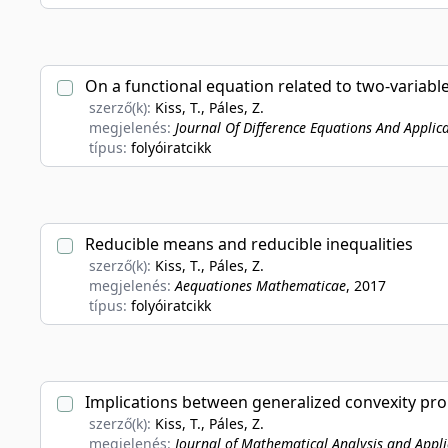
On a functional equation related to two-variab
szerző(k):
Kiss, T., Páles, Z.
megjelenés:
Journal Of Difference Equations And Applic
típus:
folyóiratcikk
Reducible means and reducible inequalities
szerző(k):
Kiss, T., Páles, Z.
megjelenés:
Aequationes Mathematicae
, 2017
típus:
folyóiratcikk
Implications between generalized convexity prop
szerző(k):
Kiss, T., Páles, Z.
megjelenés:
Journal of Mathematical Analysis and Appli