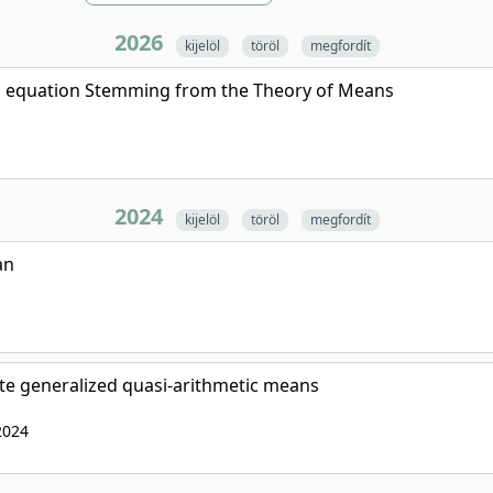
2026
kijelöl
töröl
megfordít
l equation Stemming from the Theory of Means
2024
kijelöl
töröl
megfordít
an
ate generalized quasi-arithmetic means
2024