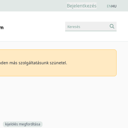
Bejelentkezés
EN
HU
Keresés
am
inden más szolgáltatásunk szünetel.
kijelölés megfordítása