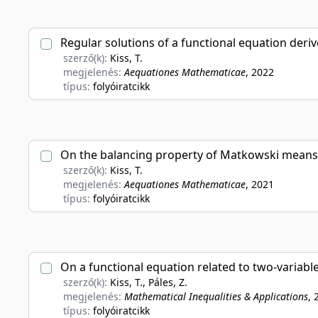
Regular solutions of a functional equation der
szerző(k):
Kiss, T.
megjelenés:
Aequationes Mathematicae
, 2022
típus:
folyóiratcikk
On the balancing property of Matkowski means
szerző(k):
Kiss, T.
megjelenés:
Aequationes Mathematicae
, 2021
típus:
folyóiratcikk
On a functional equation related to two-variab
szerző(k):
Kiss, T., Páles, Z.
megjelenés:
Mathematical Inequalities & Applications
, 
típus:
folyóiratcikk