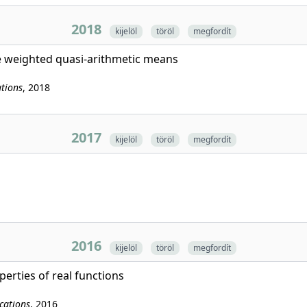
2018
kijelöl
töröl
megfordít
le weighted quasi-arithmetic means
ations
, 2018
2017
kijelöl
töröl
megfordít
2016
kijelöl
töröl
megfordít
erties of real functions
cations
, 2016