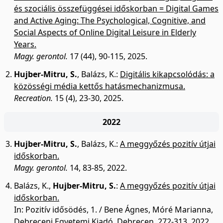
és szociális összefüggései időskorban = Digital Games
and Active Aging: The Psychological, Cognitive, and
Social Aspects of Online Digital Leisure in Elderly
Years.
Magy. gerontol.
17 (44), 90-115, 2025.
Hujber-Mitru, S.
,
Balázs, K.
:
Digitális kikapcsolódás: a
közösségi média kettős hatásmechanizmusa.
Recreation.
15 (4), 23-30, 2025.
2022
Hujber-Mitru, S.
,
Balázs, K.
:
A meggyőzés pozitív útjai
időskorban.
Magy. gerontol.
14, 83-85, 2022.
Balázs, K.
,
Hujber-Mitru, S.
:
A meggyőzés pozitív útjai
időskorban.
In: Pozitív idősödés, 1. / Bene Ágnes, Móré Marianna,
Debreceni Egyetemi Kiadó, Debrecen, 272-313, 2022.