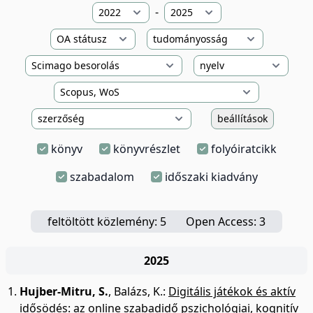
-
beállítások
könyv
könyvrészlet
folyóiratcikk
szabadalom
időszaki kiadvány
feltöltött közlemény: 5
Open Access: 3
2025
Hujber-Mitru, S.
,
Balázs, K.
:
Digitális játékok és aktív
idősödés: az online szabadidő pszichológiai, kognitív