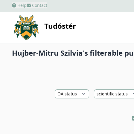
Help
Contact
Tudóstér
Hujber-Mitru Szilvia's filterable pu