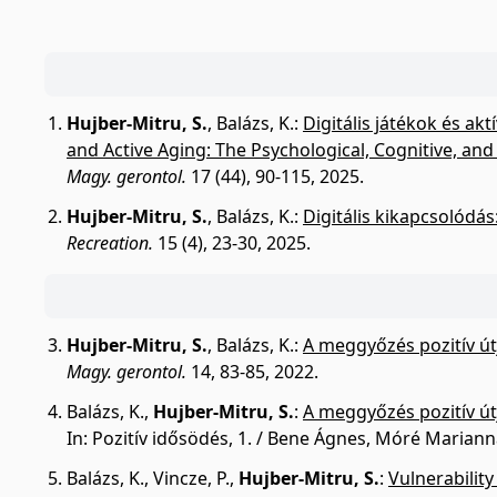
Hujber-Mitru, S.
,
Balázs, K.
:
Digitális játékok és ak
and Active Aging: The Psychological, Cognitive, and S
Magy. gerontol.
17 (44), 90-115, 2025.
Hujber-Mitru, S.
,
Balázs, K.
:
Digitális kikapcsolódá
Recreation.
15 (4), 23-30, 2025.
Hujber-Mitru, S.
,
Balázs, K.
:
A meggyőzés pozitív út
Magy. gerontol.
14, 83-85, 2022.
Balázs, K.
,
Hujber-Mitru, S.
:
A meggyőzés pozitív út
In: Pozitív idősödés, 1. / Bene Ágnes, Móré Maria
Balázs, K.
,
Vincze, P.
,
Hujber-Mitru, S.
:
Vulnerability