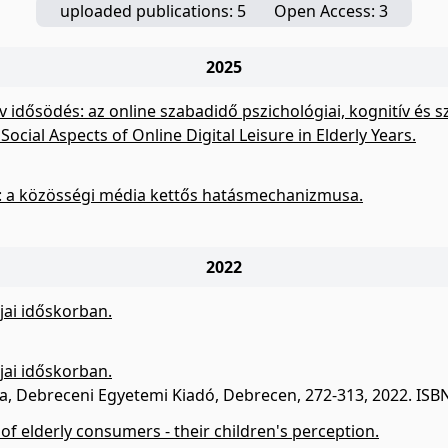
uploaded publications: 5
Open Access: 3
2025
tív idősödés: az online szabadidő pszichológiai, kognitív és
ocial Aspects of Online Digital Leisure in Elderly Years.
s: a közösségi média kettős hatásmechanizmusa.
2022
jai időskorban.
jai időskorban.
nna, Debreceni Egyetemi Kiadó, Debrecen, 272-313, 2022. IS
 of elderly consumers - their children's perception.