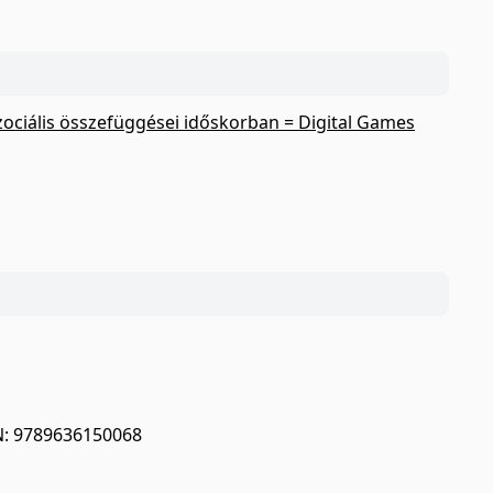
 szociális összefüggései időskorban = Digital Games
BN: 9789636150068