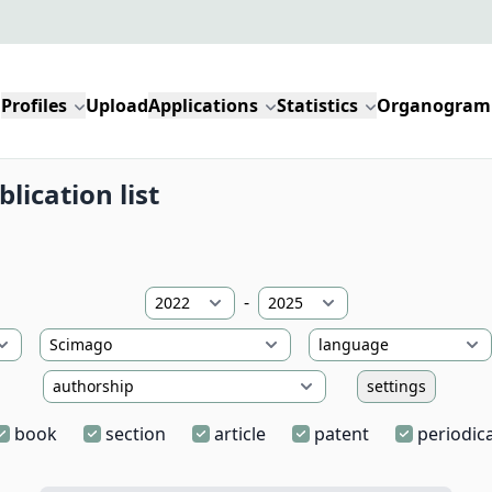
Profiles
Upload
Applications
Statistics
Organogram
blication list
-
settings
book
section
article
patent
periodica