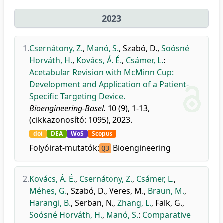
2023
1.
Csernátony, Z.
,
Manó, S.
,
Szabó, D.
,
Soósné
Horváth, H.
,
Kovács, Á. É.
,
Csámer, L.
:
Acetabular Revision with McMinn Cup:
Development and Application of a Patient-
Specific Targeting Device.
Bioengineering-Basel.
10 (9), 1-13,
(cikkazonosító: 1095), 2023.
doi
DEA
WoS
Scopus
Folyóirat-mutatók:
Bioengineering
Q3
2.
Kovács, Á. É.
,
Csernátony, Z.
,
Csámer, L.
,
Méhes, G.
,
Szabó, D.
,
Veres, M.
,
Braun, M.
,
Harangi, B.
,
Serban, N.
,
Zhang, L.
,
Falk, G.
,
Soósné Horváth, H.
,
Manó, S.
:
Comparative