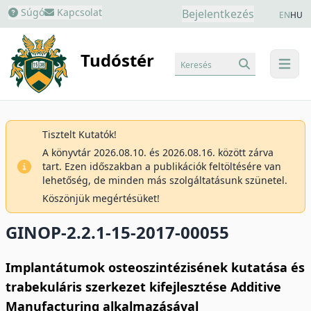
Súgó
Kapcsolat
Bejelentkezés
EN
HU
Tudóstér
Keresés
menu
Tisztelt Kutatók!
A könyvtár 2026.08.10. és 2026.08.16. között zárva
tart. Ezen időszakban a publikációk feltöltésére van
lehetőség, de minden más szolgáltatásunk szünetel.
Köszönjük megértésüket!
GINOP-2.2.1-15-2017-00055
Implantátumok osteoszintézisének kutatása és
trabekuláris szerkezet kifejlesztése Additive
Manufacturing alkalmazásával