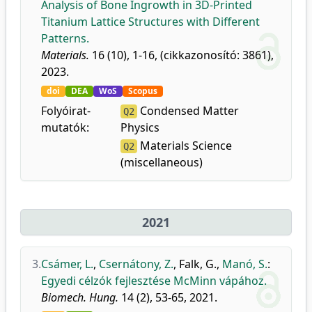
Analysis of Bone Ingrowth in 3D-Printed
Titanium Lattice Structures with Different
Patterns.
Materials.
16 (10), 1-16, (cikkazonosító: 3861),
2023.
doi
DEA
WoS
Scopus
Folyóirat-
Condensed Matter
Q2
mutatók:
Physics
Materials Science
Q2
(miscellaneous)
2021
3.
Csámer, L.
,
Csernátony, Z.
,
Falk, G.
,
Manó, S.
:
Egyedi célzók fejlesztése McMinn vápához.
Biomech. Hung.
14 (2), 53-65, 2021.