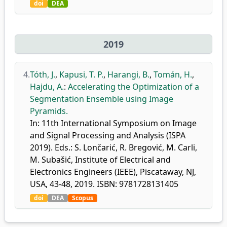
doi
DEA
2019
4.
Tóth, J.
,
Kapusi, T. P.
,
Harangi, B.
,
Tomán, H.
,
Hajdu, A.
:
Accelerating the Optimization of a
Segmentation Ensemble using Image
Pyramids.
In: 11th International Symposium on Image
and Signal Processing and Analysis (ISPA
2019). Eds.: S. Lončarić, R. Bregović, M. Carli,
M. Subašić, Institute of Electrical and
Electronics Engineers (IEEE), Piscataway, NJ,
USA, 43-48, 2019. ISBN: 9781728131405
doi
DEA
Scopus