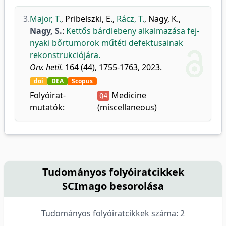
3.
Major, T.
,
Pribelszki, E.
,
Rácz, T.
,
Nagy, K.
,
Nagy, S.
:
Kettős bárdlebeny alkalmazása fej-
nyaki bőrtumorok műtéti defektusainak
rekonstrukciójára.
Orv. hetil.
164 (44), 1755-1763, 2023.
doi
DEA
Scopus
Folyóirat-
Medicine
Q4
mutatók:
(miscellaneous)
Tudományos folyóiratcikkek
SCImago besorolása
Tudományos folyóiratcikkek száma: 2