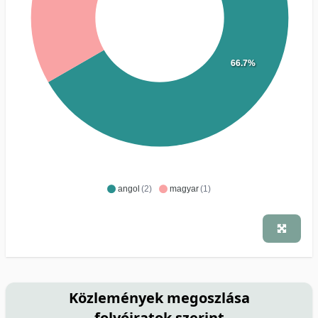
66.7%
angol
(2)
magyar
(1)
Közlemények megoszlása
folyóiratok szerint