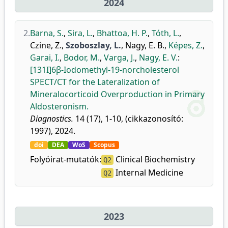
2024
2.
Barna, S.
,
Sira, L.
,
Bhattoa, H. P.
,
Tóth, L.
,
Czine, Z.
,
Szoboszlay, L.
,
Nagy, E. B.
,
Képes, Z.
,
Garai, I.
,
Bodor, M.
,
Varga, J.
,
Nagy, E. V.
:
[131I]6β-Iodomethyl-19-norcholesterol
SPECT/CT for the Lateralization of
Mineralocorticoid Overproduction in Primary
Aldosteronism.
Diagnostics.
14 (17), 1-10, (cikkazonosító:
1997), 2024.
doi
DEA
WoS
Scopus
Folyóirat-mutatók:
Clinical Biochemistry
Q2
Internal Medicine
Q2
2023