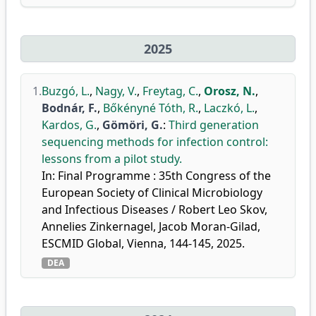
2025
1.
Buzgó, L.
,
Nagy, V.
,
Freytag, C.
,
Orosz, N.
,
Bodnár, F.
,
Bőkényné Tóth, R.
,
Laczkó, L.
,
Kardos, G.
,
Gömöri, G.
:
Third generation
sequencing methods for infection control:
lessons from a pilot study.
In: Final Programme : 35th Congress of the
European Society of Clinical Microbiology
and Infectious Diseases / Robert Leo Skov,
Annelies Zinkernagel, Jacob Moran-Gilad,
ESCMID Global, Vienna, 144-145, 2025.
DEA