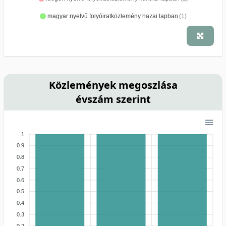
magyar nyelvű folyóiratközlemény hazai lapban
(1)
Közlemények megoszlása
évszám szerint
1
0.9
0.8
0.7
0.6
0.5
0.4
0.3
0.2