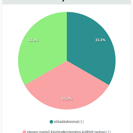
33.3%
33.3%
33.3%
előadáskivonat
(1)
idegen nyelvű folyóiratközlemény külföldi lapban
(1)