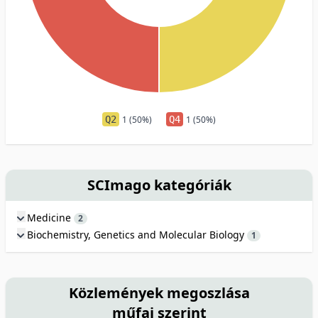
Q2
1 (50%)
Q4
1 (50%)
SCImago kategóriák
Medicine
2
Biochemistry, Genetics and Molecular Biology
1
Közlemények megoszlása
műfaj szerint