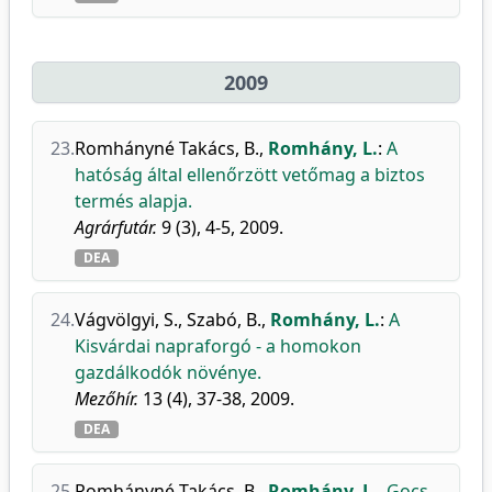
2009
23.
Romhányné Takács, B.
,
Romhány, L.
:
A
hatóság által ellenőrzött vetőmag a biztos
termés alapja.
Agrárfutár.
9 (3), 4-5, 2009.
DEA
24.
Vágvölgyi, S.
,
Szabó, B.
,
Romhány, L.
:
A
Kisvárdai napraforgó - a homokon
gazdálkodók növénye.
Mezőhír.
13 (4), 37-38, 2009.
DEA
25.
Romhányné Takács, B.
,
Romhány, L.
,
Gocs,