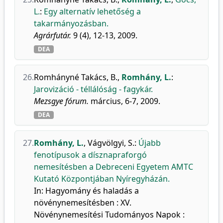
L.
:
Egy alternatív lehetőség a
takarmányozásban.
Agrárfutár.
9 (4), 12-13, 2009.
DEA
26.
Romhányné Takács, B.
,
Romhány, L.
:
Jarovizáció - téllálóság - fagykár.
Mezsgye fórum.
március, 6-7, 2009.
DEA
27.
Romhány, L.
,
Vágvölgyi, S.
:
Újabb
fenotípusok a dísznapraforgó
nemesítésben a Debreceni Egyetem AMTC
Kutató Központjában Nyíregyházán.
In: Hagyomány és haladás a
növénynemesítésben : XV.
Növénynemesítési Tudományos Napok :