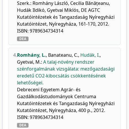
Szerk.: Romhány László, Cecilia Bănățeanu,
Hudák Ildikó, Gyetvai Miklós, DE AGTC
Kutatóintézetek és Tangazdaság Nyíregyházi
Kutatóintézet, Nyíregyháza, 161-170, 2012.
ISBN: 9789634734314
DEA
4.
Romhány, L.
,
Banateanu, C.
,
Hudák, I.
,
Gyetvai, M.
:
A talaj-növény rendszer
szénforgalmának vizsgálata: mezőgazdasági
eredetű CO2-kibocsátás csökkentésének
lehetőségei.
Debreceni Egyetem Agrár- és
Gazdálkodástudományok Centruma
Kutatóintézetek és Tangazdaság Nyíregyházi
Kutatóintézet, Nyíregyháza, 400 p., 2012.
ISBN: 9789634734314
DEA