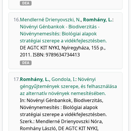
DEA
16.
Mendlerné Drienyovszki, N.
,
Romhány, L.
:
Növényi Génbankok - Biodiverzitás -
Növénynemesítés: Biológiai alapok
stratégiai szerepe a vidékfejlesztésben.
DE AGTC KIT NYKI, Nyíregyháza, 155 p.,
2011. ISBN: 9789634734413
DEA
17.
Romhány, L.
,
Gondola, I.
:
Növényi
géngyűjtemények szerepe, és felhasználása
az alternatív növények nemesítésében.
In: Növényi Génbankok, Biodiverzitás,
Növénynemesítés : Biológiai alapok
stratégiai szerepe a vidékfejlesztésben.
Szerk.: Mendlerné Drienyovszki Nóra,
Romhány László, DE AGTC KIT NYKI,