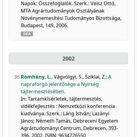
Napok: Összefoglalók. Szerk.: Veisz Ottó,
MTA Agrártudományok Osztályának
Növénynemesítési Tudományos Bizottsága,
Budapest, 149, 2006.
DEA
2002
36.
Romhány, L.
,
Vágvölgyi, S.
,
Sziklai, Z.
:
A
napraforgó jelentősége a Nyírség
tájtermesztésében.
In: Tartamkísérletek, tájtermesztés,
vidékfejlesztés : Nemzetközi konferencia
kiadványa. Szerk.: Láng István; Lazányi
János; Németh Tamás, Debreceni Egyetem
Agrártudományi Centrum, Debrecen, 393-
396, 2002. ISBN: 9634726550