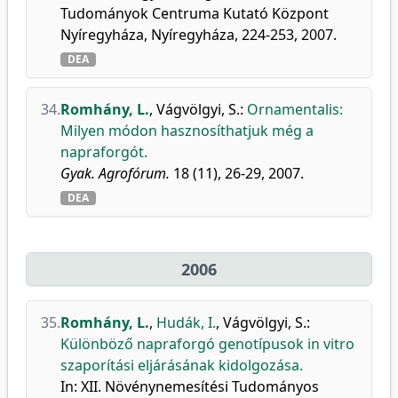
Tudományok Centruma Kutató Központ
Nyíregyháza, Nyíregyháza, 224-253, 2007.
DEA
34.
Romhány, L.
,
Vágvölgyi, S.
:
Ornamentalis:
Milyen módon hasznosíthatjuk még a
napraforgót.
Gyak. Agrofórum.
18 (11), 26-29, 2007.
DEA
2006
35.
Romhány, L.
,
Hudák, I.
,
Vágvölgyi, S.
:
Különböző napraforgó genotípusok in vitro
szaporítási eljárásának kidolgozása.
In: XII. Növénynemesítési Tudományos