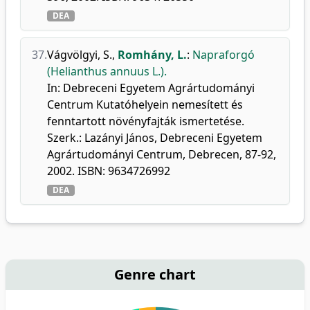
DEA
37.
Vágvölgyi, S.
,
Romhány, L.
:
Napraforgó
(Helianthus annuus L.).
In: Debreceni Egyetem Agrártudományi
Centrum Kutatóhelyein nemesített és
fenntartott növényfajták ismertetése.
Szerk.: Lazányi János, Debreceni Egyetem
Agrártudományi Centrum, Debrecen, 87-92,
2002. ISBN: 9634726992
DEA
Genre chart