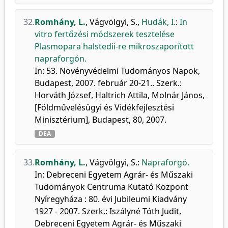
32.
Romhány, L.
,
Vágvölgyi, S.
,
Hudák, I.
:
In
vitro fertőzési módszerek tesztelése
Plasmopara halstedii-re mikroszaporított
napraforgón.
In: 53. Növényvédelmi Tudományos Napok,
Budapest, 2007. február 20-21.. Szerk.:
Horváth József, Haltrich Attila, Molnár János,
[Földművelésügyi és Vidékfejlesztési
Minisztérium], Budapest, 80, 2007.
DEA
33.
Romhány, L.
,
Vágvölgyi, S.
:
Napraforgó.
In: Debreceni Egyetem Agrár- és Műszaki
Tudományok Centruma Kutató Központ
Nyíregyháza : 80. évi Jubileumi Kiadvány
1927 - 2007. Szerk.: Iszályné Tóth Judit,
Debreceni Egyetem Agrár- és Műszaki