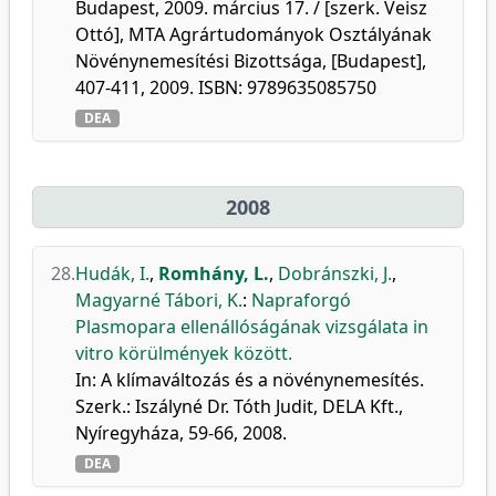
Budapest, 2009. március 17. / [szerk. Veisz
Ottó], MTA Agrártudományok Osztályának
Növénynemesítési Bizottsága, [Budapest],
407-411, 2009. ISBN: 9789635085750
DEA
2008
28.
Hudák, I.
,
Romhány, L.
,
Dobránszki, J.
,
Magyarné Tábori, K.
:
Napraforgó
Plasmopara ellenállóságának vizsgálata in
vitro körülmények között.
In: A klímaváltozás és a növénynemesítés.
Szerk.: Iszályné Dr. Tóth Judit, DELA Kft.,
Nyíregyháza, 59-66, 2008.
DEA