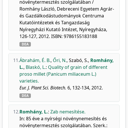
növénytermesztés szolgálatában /
Romhány László, Debreceni Egyetem Agrár-
és Gazdálkodástudományok Centruma
Kutatóintézetek és Tangazdaság
Nyíregyházi Kutató Intézet, Nyíregyháza,
126-127, 2012. ISBN: 9786155183188
DEA
11.
Ábrahám, É. B.
,
Őri, N.
,
Szabó, S.
,
Romhány,
L.
,
Blaskó, L.
:
Quality of grain of different
proso millet (Panicum miliaceum L.)
varieties.
Eur. J. Plant Sci. Biotech.
6, 132-134, 2012.
DEA
12.
Romhány, L.
:
Zab nemesítése.
In: 85 éve a nyírségi növénynemesítés és
növénytermesztés szolgálatában. Szerk.: