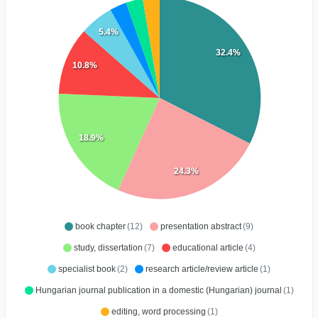
5.4%
32.4%
10.8%
18.9%
24.3%
book chapter
(12)
presentation abstract
(9)
study, dissertation
(7)
educational article
(4)
specialist book
(2)
research article/review article
(1)
Hungarian journal publication in a domestic (Hungarian) journal
(1)
editing, word processing
(1)