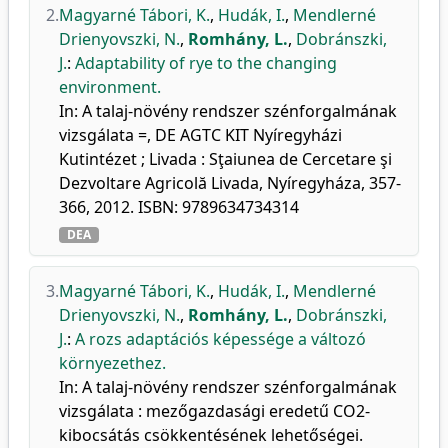
2.
Magyarné Tábori, K.
,
Hudák, I.
,
Mendlerné
Drienyovszki, N.
,
Romhány, L.
,
Dobránszki,
J.
:
Adaptability of rye to the changing
environment.
In: A talaj-növény rendszer szénforgalmának
vizsgálata =, DE AGTC KIT Nyíregyházi
Kutintézet ; Livada : Sţaiunea de Cercetare şi
Dezvoltare Agricolă Livada, Nyíregyháza, 357-
366, 2012. ISBN: 9789634734314
DEA
3.
Magyarné Tábori, K.
,
Hudák, I.
,
Mendlerné
Drienyovszki, N.
,
Romhány, L.
,
Dobránszki,
J.
:
A rozs adaptációs képessége a változó
környezethez.
In: A talaj-növény rendszer szénforgalmának
vizsgálata : mezőgazdasági eredetű CO2-
kibocsátás csökkentésének lehetőségei.