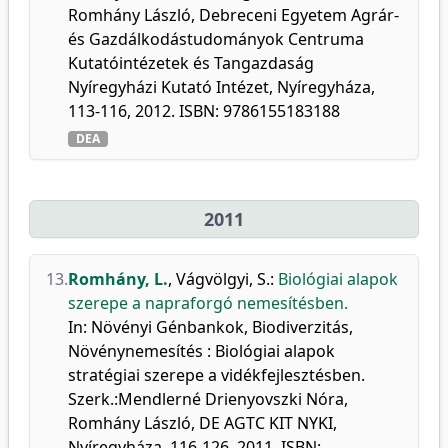
Romhány László, Debreceni Egyetem Agrár-
és Gazdálkodástudományok Centruma
Kutatóintézetek és Tangazdaság
Nyíregyházi Kutató Intézet, Nyíregyháza,
113-116, 2012. ISBN: 9786155183188
DEA
2011
13.
Romhány, L.
,
Vágvölgyi, S.
:
Biológiai alapok
szerepe a napraforgó nemesítésben.
In: Növényi Génbankok, Biodiverzitás,
Növénynemesítés : Biológiai alapok
stratégiai szerepe a vidékfejlesztésben.
Szerk.:Mendlerné Drienyovszki Nóra,
Romhány László, DE AGTC KIT NYKI,
Nyíregyháza, 116-126, 2011. ISBN: