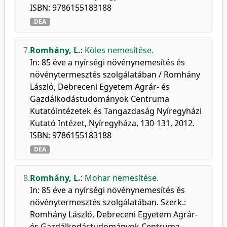
ISBN: 9786155183188
DEA
7.
Romhány, L.
:
Köles nemesítése.
In: 85 éve a nyírségi növénynemesítés és
növénytermesztés szolgálatában / Romhány
László, Debreceni Egyetem Agrár- és
Gazdálkodástudományok Centruma
Kutatóintézetek és Tangazdaság Nyíregyházi
Kutató Intézet, Nyíregyháza, 130-131, 2012.
ISBN: 9786155183188
DEA
8.
Romhány, L.
:
Mohar nemesítése.
In: 85 éve a nyírségi növénynemesítés és
növénytermesztés szolgálatában. Szerk.:
Romhány László, Debreceni Egyetem Agrár-
és Gazdálkodástudományok Centruma