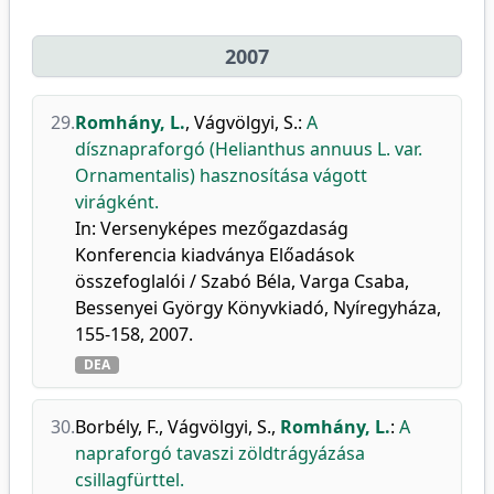
2007
29.
Romhány, L.
,
Vágvölgyi, S.
:
A
dísznapraforgó (Helianthus annuus L. var.
Ornamentalis) hasznosítása vágott
virágként.
In: Versenyképes mezőgazdaság
Konferencia kiadványa Előadások
összefoglalói / Szabó Béla, Varga Csaba,
Bessenyei György Könyvkiadó, Nyíregyháza,
155-158, 2007.
DEA
30.
Borbély, F.
,
Vágvölgyi, S.
,
Romhány, L.
:
A
napraforgó tavaszi zöldtrágyázása
csillagfürttel.