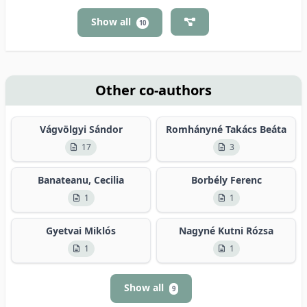
Show all
10
Other co-authors
Vágvölgyi Sándor
Romhányné Takács Beáta
17
3
Banateanu, Cecilia
Borbély Ferenc
1
1
Gyetvai Miklós
Nagyné Kutni Rózsa
1
1
Show all
9