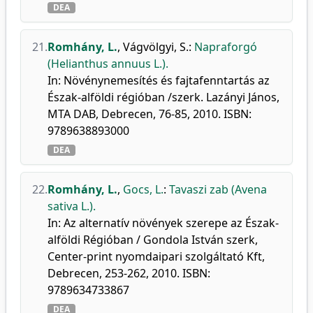
DEA
21.
Romhány, L.
,
Vágvölgyi, S.
:
Napraforgó
(Helianthus annuus L.).
In: Növénynemesítés és fajtafenntartás az
Észak-alföldi régióban /szerk. Lazányi János,
MTA DAB, Debrecen, 76-85, 2010. ISBN:
9789638893000
DEA
22.
Romhány, L.
,
Gocs, L.
:
Tavaszi zab (Avena
sativa L.).
In: Az alternatív növények szerepe az Észak-
alföldi Régióban / Gondola István szerk,
Center-print nyomdaipari szolgáltató Kft,
Debrecen, 253-262, 2010. ISBN:
9789634733867
DEA