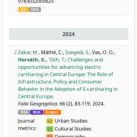
9783032005625
doi
DEA
2024
2.
Zakar, M.
,
Máthé, C.
,
Szegedi, S.
,
Vas, O. O.
,
Horváth, G.
,
Tóth, T.
:
Challenges and
opportunities for advancing electric
carsharing in Central Europe: The Role of
Infrastructure, Policy and Consumer
Behavior in the Adoption of E-carsharing in
Central Europe.
Folia Geographica.
66 (2), 83-119, 2024.
DEA
WoS
Scopus
Journal
Urban Studies
Q2
metrics:
Cultural Studies
Q1
Demography