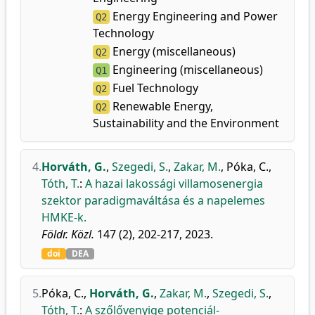
Energy Engineering and Power
Q2
Technology
Energy (miscellaneous)
Q2
Engineering (miscellaneous)
Q1
Fuel Technology
Q2
Renewable Energy,
Q2
Sustainability and the Environment
4.
Horváth, G.
,
Szegedi, S.
,
Zakar, M.
,
Póka, C.
,
Tóth, T.
:
A hazai lakossági villamosenergia
szektor paradigmaváltása és a napelemes
HMKE-k.
Földr. Közl.
147 (2), 202-217, 2023.
doi
DEA
5.
Póka, C.
,
Horváth, G.
,
Zakar, M.
,
Szegedi, S.
,
Tóth, T.
:
A szőlővenyige potenciál-