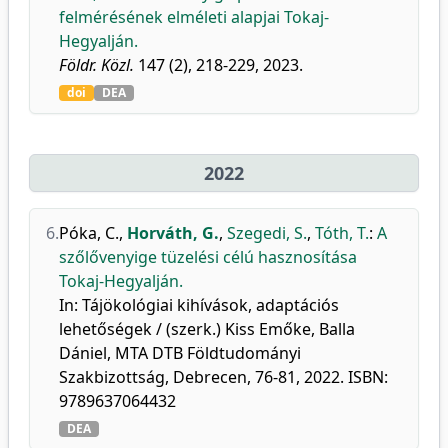
felmérésének elméleti alapjai Tokaj-
Hegyalján.
Földr. Közl.
147 (2), 218-229, 2023.
doi
DEA
2022
6.
Póka, C.
,
Horváth, G.
,
Szegedi, S.
,
Tóth, T.
:
A
szőlővenyige tüzelési célú hasznosítása
Tokaj-Hegyalján.
In: Tájökológiai kihívások, adaptációs
lehetőségek / (szerk.) Kiss Emőke, Balla
Dániel, MTA DTB Földtudományi
Szakbizottság, Debrecen, 76-81, 2022. ISBN:
9789637064432
DEA