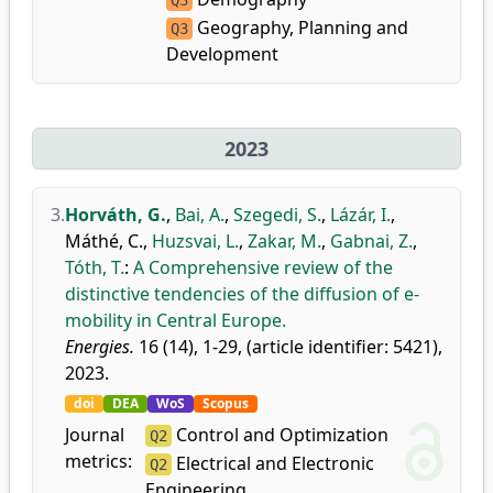
Q3
Geography, Planning and
Q3
Development
2023
3.
Horváth, G.
,
Bai, A.
,
Szegedi, S.
,
Lázár, I.
,
Máthé, C.
,
Huzsvai, L.
,
Zakar, M.
,
Gabnai, Z.
,
Tóth, T.
:
A Comprehensive review of the
distinctive tendencies of the diffusion of e-
mobility in Central Europe.
Energies.
16 (14), 1-29, (article identifier: 5421),
2023.
doi
DEA
WoS
Scopus
Journal
Control and Optimization
Q2
metrics:
Electrical and Electronic
Q2
Engineering