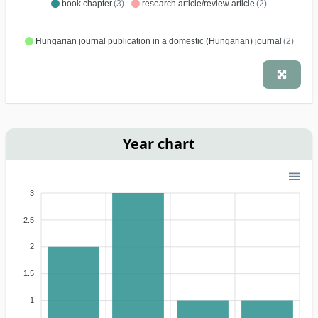
book chapter
(3)
research article/review article
(2)
Hungarian journal publication in a domestic (Hungarian) journal
(2)
Year chart
3
2.5
2
1.5
1