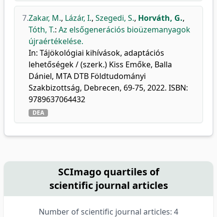
7.
Zakar, M.
,
Lázár, I.
,
Szegedi, S.
,
Horváth, G.
,
Tóth, T.
:
Az elsőgenerációs bioüzemanyagok
újraértékelése.
In: Tájökológiai kihívások, adaptációs
lehetőségek / (szerk.) Kiss Emőke, Balla
Dániel, MTA DTB Földtudományi
Szakbizottság, Debrecen, 69-75, 2022. ISBN:
9789637064432
DEA
SCImago quartiles of
scientific journal articles
Number of scientific journal articles: 4