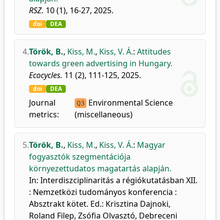
RSZ.
10 (1), 16-27, 2025.
doi
DEA
4.
Török, B.
,
Kiss, M.
,
Kiss, V. Á.
:
Attitudes
towards green advertising in Hungary.
Ecocycles.
11 (2), 111-125, 2025.
doi
DEA
Journal
Environmental Science
Q3
metrics:
(miscellaneous)
5.
Török, B.
,
Kiss, M.
,
Kiss, V. Á.
:
Magyar
fogyasztók szegmentációja
környezettudatos magatartás alapján.
In: Interdiszciplinaritás a régiókutatásban XII.
: Nemzetközi tudományos konferencia :
Absztrakt kötet. Ed.: Krisztina Dajnoki,
Roland Filep, Zsófia Olvasztó, Debreceni