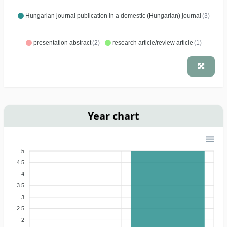
Hungarian journal publication in a domestic (Hungarian) journal
(3)
presentation abstract
(2)
research article/review article
(1)
Year chart
5
4.5
4
3.5
3
2.5
2