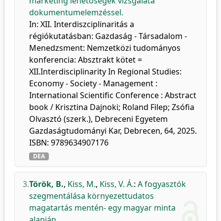
marketing lehetőségek vizsgálata
dokumentumelemzéssel.
In: XII. Interdiszciplinaritás a
régiókutatásban: Gazdaság - Társadalom -
Menedzsment: Nemzetközi tudományos
konferencia: Absztrakt kötet =
XII.Interdisciplinarity In Regional Studies:
Economy - Society - Management :
International Scientific Conference : Abstract
book / Krisztina Dajnoki; Roland Filep; Zsófia
Olvasztó (szerk.), Debreceni Egyetem
Gazdaságtudományi Kar, Debrecen, 64, 2025.
ISBN: 9789634907176
DEA
3.
Török, B.
,
Kiss, M.
,
Kiss, V. Á.
:
A fogyasztók
szegmentálása környezettudatos
magatartás mentén- egy magyar minta
alapján.