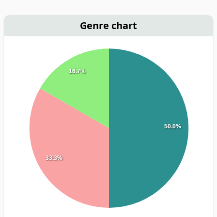
Genre chart
16.7%
50.0%
33.3%