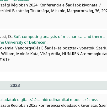
szági Régióban 2024: Konferencia előadások kivonatai /
ületi Bizottság Titkársága, Miskolc, Magyarország, 36, 20
csi, D.
:
Soft computing analysis of mechanical and thermal
the University of Debrecen.
Geokémiai Vándorgyűlés Előadás- és poszterkivonatok. Szerk.
William, Molnár Kata, Virág Attila, HUN-REN Atommagkuta
321619
2023
ai adatok digitalizálása hidrodinamikai modellezéshez.
zági Régióban 2023 konferencia előadások kivonatai. Szer