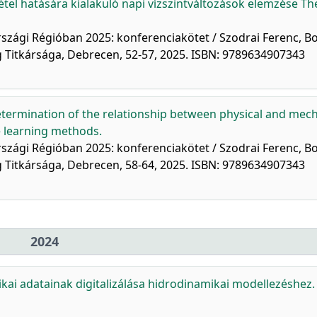
étel hatására kialakuló napi vízszintváltozások elemzése Th
szági Régióban 2025: konferenciakötet / Szodrai Ferenc, B
g Titkársága, Debrecen, 52-57, 2025. ISBN: 9789634907343
termination of the relationship between physical and mech
e learning methods.
szági Régióban 2025: konferenciakötet / Szodrai Ferenc, B
g Titkársága, Debrecen, 58-64, 2025. ISBN: 9789634907343
2024
ikai adatainak digitalizálása hidrodinamikai modellezéshez.