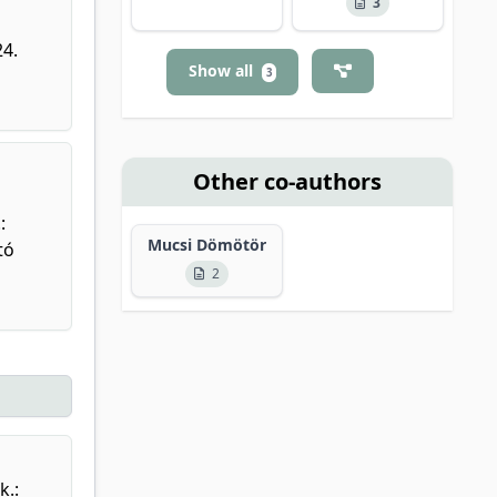
3
24.
Show all
3
Other co-authors
:
Mucsi Dömötör
tó
2
k.: