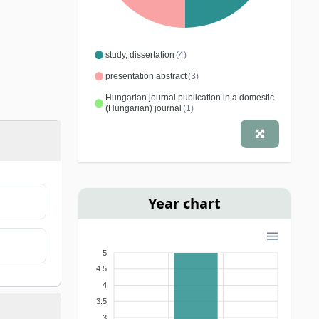
study, dissertation
(4)
presentation abstract
(3)
Hungarian journal publication in a domestic
(Hungarian) journal
(1)
Year chart
5
4.5
4
3.5
3