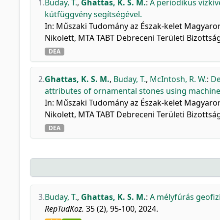
1.
Buday, T.
,
Ghattas, K. S. M.
:
A periodikus vízkiv
kútfüggvény segítségével.
In: Műszaki Tudomány az Észak-kelet Magyaror
Nikolett, MTA TABT Debreceni Területi Bizottsá
DEA
2.
Ghattas, K. S. M.
,
Buday, T.
,
McIntosh, R. W.
:
De
attributes of ornamental stones using machin
In: Műszaki Tudomány az Észak-kelet Magyaror
Nikolett, MTA TABT Debreceni Területi Bizottsá
DEA
3.
Buday, T.
,
Ghattas, K. S. M.
:
A mélyfúrás geofiz
RepTudKoz.
35 (2), 95-100, 2024.