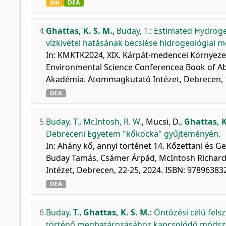
doi
DEA
4.
Ghattas, K. S. M.
,
Buday, T.
:
Estimated Hydrogeo
vízkivétel hatásának becslése hidrogeológiai m
In: KMKTK2024, XIX. Kárpát-medencei Környeze
Environmental Science Conferencea Book of A
Akadémia. Atommagkutató Intézet, Debrecen, 
DEA
5.
Buday, T.
,
McIntosh, R. W.
,
Mucsi, D.
,
Ghattas, K
Debreceni Egyetem "kőkocka" gyűjteményén.
In: Ahány kő, annyi történet 14. Kőzettani és 
Buday Tamás, Csámer Árpád, McIntosh Richard 
Intézet, Debrecen, 22-25, 2024. ISBN: 9789638
DEA
6.
Buday, T.
,
Ghattas, K. S. M.
:
Öntözési célú felsz
történő meghatározásához kapcsolódó módsze