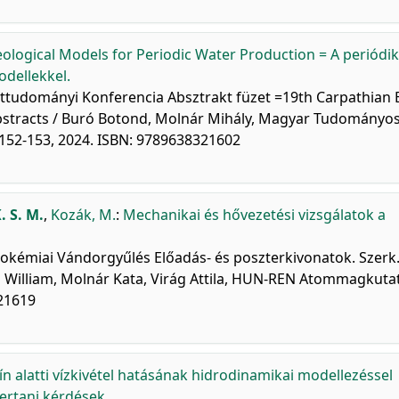
logical Models for Periodic Water Production = A periódi
odellekkel.
ttudományi Konferencia Absztrakt füzet =19th Carpathian 
bstracts / Buró Botond, Molnár Mihály, Magyar Tudományo
152-153, 2024. ISBN: 9789638321602
. S. M.
,
Kozák, M.
:
Mechanikai és hővezetési vizsgálatok a
Geokémiai Vándorgyűlés Előadás- és poszterkivonatok. Szerk.
William, Molnár Kata, Virág Attila, HUN-REN Atommagkuta
321619
ín alatti vízkivétel hatásának hidrodinamikai modellezéssel
rtani kérdések.