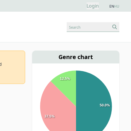
Login
EN
HU
Search
Genre chart
d
12.5%
50.0%
37.5%