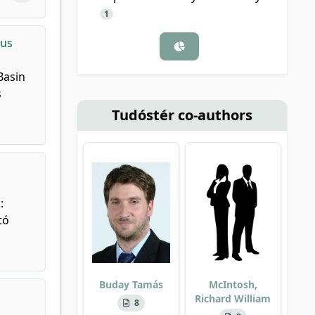
1
kus
Basin
s
Tudóstér co-authors
:
tó
Buday Tamás
McIntosh,
Richard William
8