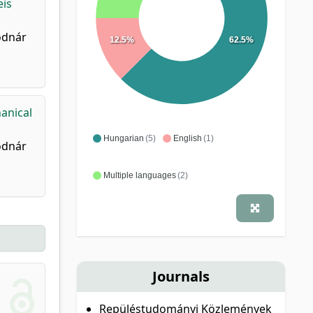
eis
odnár
12.5%
62.5%
anical
Hungarian
(5)
English
(1)
odnár
Multiple languages
(2)
Journals
Repüléstudományi Közlemények