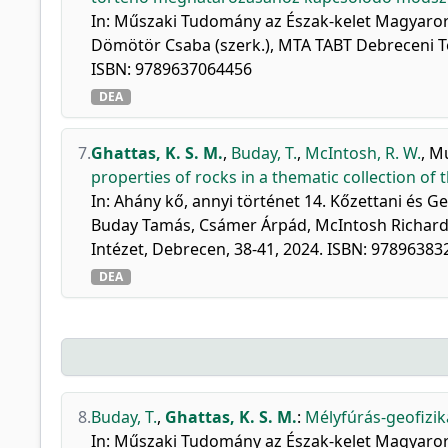
In: Műszaki Tudomány az Észak-kelet Magyaror
Dömötör Csaba (szerk.), MTA TABT Debreceni Ter
ISBN: 9789637064456
DEA
7.
Ghattas, K. S. M.
,
Buday, T.
,
McIntosh, R. W.
,
Mu
properties of rocks in a thematic collection of 
In: Ahány kő, annyi történet 14. Kőzettani és 
Buday Tamás, Csámer Árpád, McIntosh Richard 
Intézet, Debrecen, 38-41, 2024. ISBN: 9789638
DEA
8.
Buday, T.
,
Ghattas, K. S. M.
:
Mélyfúrás-geofizik
In: Műszaki Tudomány az Észak-kelet Magyarors