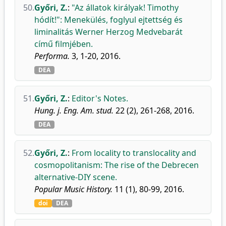
50.
Győri, Z.
:
"Az állatok királyak! Timothy
hódít!": Menekülés, foglyul ejtettség és
liminalitás Werner Herzog Medvebarát
című filmjében.
Performa.
3, 1-20, 2016.
DEA
51.
Győri, Z.
:
Editor's Notes.
Hung. j. Eng. Am. stud.
22 (2), 261-268, 2016.
DEA
52.
Győri, Z.
:
From locality to translocality and
cosmopolitanism: The rise of the Debrecen
alternative-DIY scene.
Popular Music History.
11 (1), 80-99, 2016.
doi
DEA