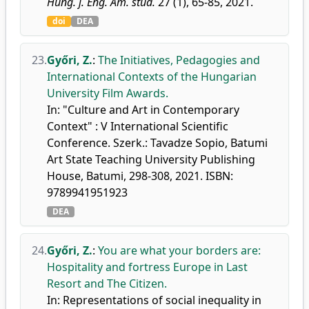
Hung. j. Eng. Am. stud.
27 (1), 65-85, 2021.
doi
DEA
23.
Győri, Z.
:
The Initiatives, Pedagogies and
International Contexts of the Hungarian
University Film Awards.
In: "Culture and Art in Contemporary
Context" : V International Scientific
Conference. Szerk.: Tavadze Sopio, Batumi
Art State Teaching University Publishing
House, Batumi, 298-308, 2021. ISBN:
9789941951923
DEA
24.
Győri, Z.
:
You are what your borders are:
Hospitality and fortress Europe in Last
Resort and The Citizen.
In: Representations of social inequality in