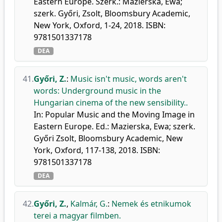
Eastern Europe. Szerk.: Mazierska, Ewa;
szerk. Győri, Zsolt, Bloomsbury Academic,
New York, Oxford, 1-24, 2018. ISBN:
9781501337178
DEA
41.
Győri, Z.
:
Music isn't music, words aren't
words: Underground music in the
Hungarian cinema of the new sensibility..
In: Popular Music and the Moving Image in
Eastern Europe. Ed.: Mazierska, Ewa; szerk.
Győri Zsolt, Bloomsbury Academic, New
York, Oxford, 117-138, 2018. ISBN:
9781501337178
DEA
42.
Győri, Z.
,
Kalmár, G.
:
Nemek és etnikumok
terei a magyar filmben.