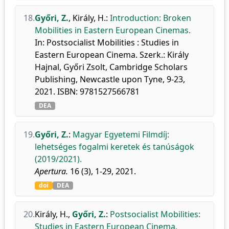
18.
Győri, Z.
,
Király, H.
:
Introduction: Broken
Mobilities in Eastern European Cinemas.
In: Postsocialist Mobilities : Studies in
Eastern European Cinema. Szerk.: Király
Hajnal, Győri Zsolt, Cambridge Scholars
Publishing, Newcastle upon Tyne, 9-23,
2021. ISBN: 9781527566781
DEA
19.
Győri, Z.
:
Magyar Egyetemi Filmdíj:
lehetséges fogalmi keretek és tanúságok
(2019/2021).
Apertura.
16 (3), 1-29, 2021.
doi
DEA
20.
Király, H.
,
Győri, Z.
:
Postsocialist Mobilities:
Studies in Eastern European Cinema.