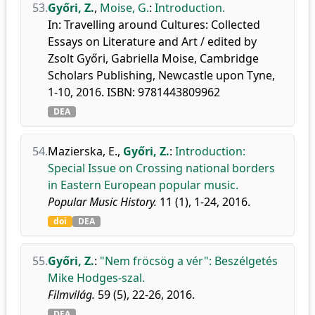
53.
Győri, Z.
,
Moise, G.
:
Introduction.
In: Travelling around Cultures: Collected
Essays on Literature and Art / edited by
Zsolt Győri, Gabriella Moise, Cambridge
Scholars Publishing, Newcastle upon Tyne,
1-10, 2016. ISBN: 9781443809962
DEA
54.
Mazierska, E.
,
Győri, Z.
:
Introduction:
Special Issue on Crossing national borders
in Eastern European popular music.
Popular Music History.
11 (1), 1-24, 2016.
doi
DEA
55.
Győri, Z.
:
"Nem fröcsög a vér": Beszélgetés
Mike Hodges-szal.
Filmvilág.
59 (5), 22-26, 2016.
DEA