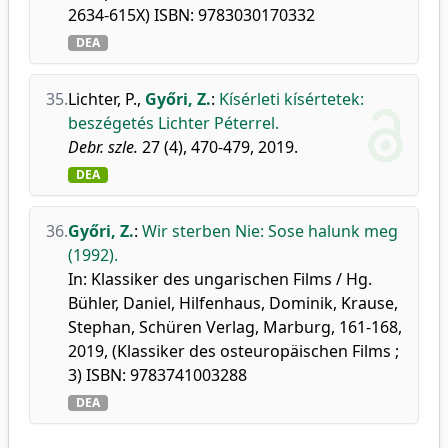
2634-615X) ISBN: 9783030170332
DEA
35.
Lichter, P.
,
Győri, Z.
:
Kísérleti kísértetek:
beszégetés Lichter Péterrel.
Debr. szle.
27 (4), 470-479, 2019.
DEA
36.
Győri, Z.
:
Wir sterben Nie: Sose halunk meg
(1992).
In: Klassiker des ungarischen Films / Hg.
Bühler, Daniel, Hilfenhaus, Dominik, Krause,
Stephan, Schüren Verlag, Marburg, 161-168,
2019, (Klassiker des osteuropäischen Films ;
3) ISBN: 9783741003288
DEA