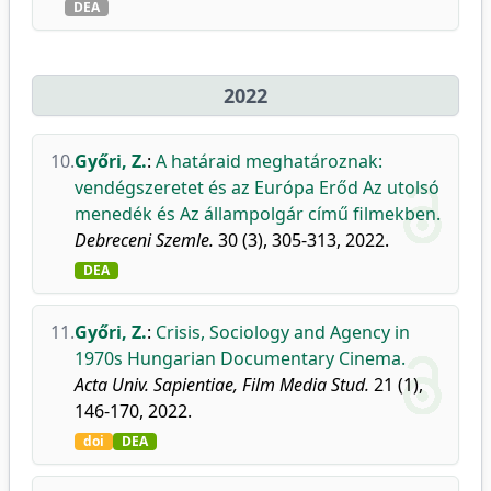
DEA
2022
10.
Győri, Z.
:
A határaid meghatároznak:
vendégszeretet és az Európa Erőd Az utolsó
menedék és Az állampolgár című filmekben.
Debreceni Szemle.
30 (3), 305-313, 2022.
DEA
11.
Győri, Z.
:
Crisis, Sociology and Agency in
1970s Hungarian Documentary Cinema.
Acta Univ. Sapientiae, Film Media Stud.
21 (1),
146-170, 2022.
doi
DEA