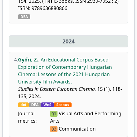
154, 2025, (TNT E-Books, ISSN 2939-7952 ; 2)
ISBN: 9789636880866
DEA
2024
4.
Győri, Z.
:
An Educational Corpus Based
Exploration of Contemporary Hungarian
Cinema: Lessons of the 2021 Hungarian
University Film Awards.
Studies in Eastern European Cinema.
15 (1), 118-
135, 2024.
doi
DEA
WoS
Scopus
Journal
Visual Arts and Performing
Q1
metrics:
Arts
Communication
Q3