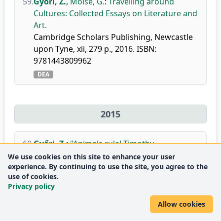
59.
Győri, Z.
,
Moise, G.
:
Travelling around
Cultures: Collected Essays on Literature and
Art.
Cambridge Scholars Publishing, Newcastle
upon Tyne, xii, 279 p., 2016. ISBN:
9781443809962
DEA
2015
60.
Győri, Z.
:
"Animals rule! Timothy
conquered": Escape, Capture, and Liminality
We use cookies on this site to enhance your user
experience. By continuing to use the site, you agree to the
in Werner Herzog's Grizzly Man.
use of cookies.
Hung. j. Eng. Am. stud.
21 (1), 83-102, 2015.
Privacy policy
DEA
Allow cookies
61.
Kalmár, G.
,
Győri, Z.
:
A tér, hatalom és