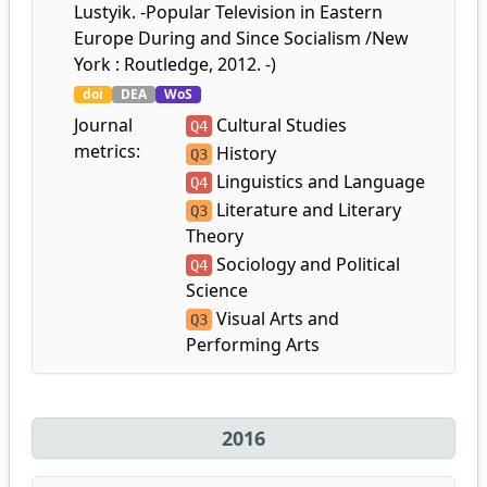
Lustyik. -Popular Television in Eastern
Europe During and Since Socialism /New
York : Routledge, 2012. -)
doi
DEA
WoS
Journal
Cultural Studies
Q4
metrics:
History
Q3
Linguistics and Language
Q4
Literature and Literary
Q3
Theory
Sociology and Political
Q4
Science
Visual Arts and
Q3
Performing Arts
2016