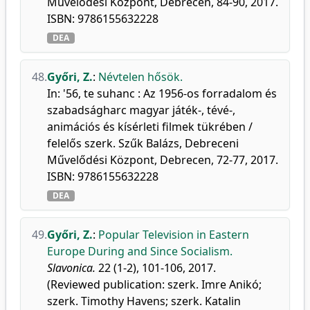
Művelődési Központ, Debrecen, 84-90, 2017.
ISBN: 9786155632228
DEA
48.
Győri, Z.
:
Névtelen hősök.
In: '56, te suhanc : Az 1956-os forradalom és
szabadságharc magyar játék-, tévé-,
animációs és kísérleti filmek tükrében /
felelős szerk. Szűk Balázs, Debreceni
Művelődési Központ, Debrecen, 72-77, 2017.
ISBN: 9786155632228
DEA
49.
Győri, Z.
:
Popular Television in Eastern
Europe During and Since Socialism.
Slavonica.
22 (1-2), 101-106, 2017.
(Reviewed publication: szerk. Imre Anikó;
szerk. Timothy Havens; szerk. Katalin