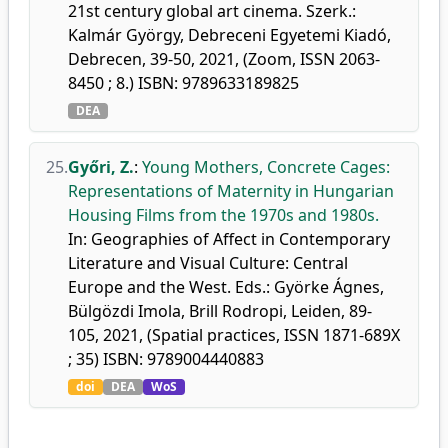
21st century global art cinema. Szerk.:
Kalmár György, Debreceni Egyetemi Kiadó,
Debrecen, 39-50, 2021, (Zoom, ISSN 2063-
8450 ; 8.) ISBN: 9789633189825
DEA
25.
Győri, Z.
:
Young Mothers, Concrete Cages:
Representations of Maternity in Hungarian
Housing Films from the 1970s and 1980s.
In: Geographies of Affect in Contemporary
Literature and Visual Culture: Central
Europe and the West. Eds.: Györke Ágnes,
Bülgözdi Imola, Brill Rodropi, Leiden, 89-
105, 2021, (Spatial practices, ISSN 1871-689X
; 35) ISBN: 9789004440883
doi
DEA
WoS