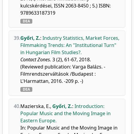
kulcskérdései, ISSN 2063-8450 ; 5.) ISBN:
9789633187319
DEA
39.
Győri, Z.
:
Industry Statistics, Market Forces,
Filmmaking Trends: An "Institutional Turn"
in Hungarian Film Studies?.
Contact Zones.
3 (2), 61-67, 2018.
(Reviewed publication: Varga Balázs. -
Filmrendszerváltások /Budapest :
L'Harmattan, 2016. -209 p. -)
DEA
40.
Mazierska, E.
,
Győri, Z.
:
Introduction:
Popular Music and the Moving Image in
Eastern Europe.
In: Popular Music and the Moving Image in