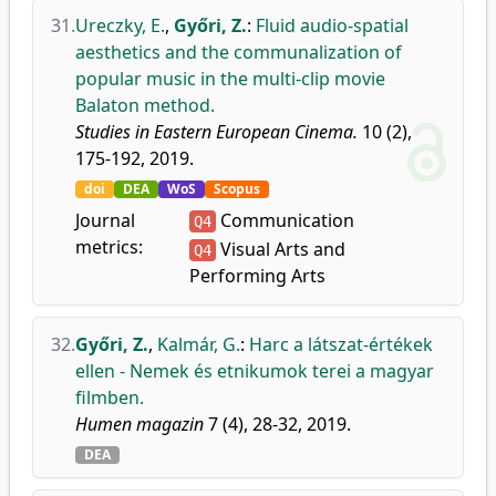
31.
Ureczky, E.
,
Győri, Z.
:
Fluid audio-spatial
aesthetics and the communalization of
popular music in the multi-clip movie
Balaton method.
Studies in Eastern European Cinema.
10 (2),
175-192, 2019.
doi
DEA
WoS
Scopus
Journal
Communication
Q4
metrics:
Visual Arts and
Q4
Performing Arts
32.
Győri, Z.
,
Kalmár, G.
:
Harc a látszat-értékek
ellen - Nemek és etnikumok terei a magyar
filmben.
Humen magazin
7 (4), 28-32, 2019.
DEA