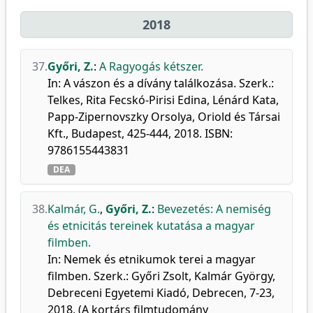
2018
37.
Győri, Z.
:
A Ragyogás kétszer.
In: A vászon és a dívány találkozása. Szerk.:
Telkes, Rita Fecskó-Pirisi Edina, Lénárd Kata,
Papp-Zipernovszky Orsolya, Oriold és Társai
Kft., Budapest, 425-444, 2018. ISBN:
9786155443831
DEA
38.
Kalmár, G.
,
Győri, Z.
:
Bevezetés: A nemiség
és etnicitás tereinek kutatása a magyar
filmben.
In: Nemek és etnikumok terei a magyar
filmben. Szerk.: Győri Zsolt, Kalmár György,
Debreceni Egyetemi Kiadó, Debrecen, 7-23,
2018, (A kortárs filmtudomány