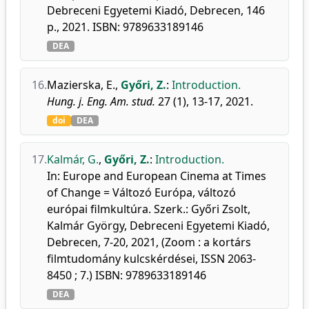
Debreceni Egyetemi Kiadó, Debrecen, 146
p., 2021. ISBN: 9789633189146
DEA
16.
Mazierska, E.
,
Győri, Z.
:
Introduction.
Hung. j. Eng. Am. stud.
27 (1), 13-17, 2021.
doi
DEA
17.
Kalmár, G.
,
Győri, Z.
:
Introduction.
In: Europe and European Cinema at Times
of Change = Változó Európa, változó
európai filmkultúra. Szerk.: Győri Zsolt,
Kalmár György, Debreceni Egyetemi Kiadó,
Debrecen, 7-20, 2021, (Zoom : a kortárs
filmtudomány kulcskérdései, ISSN 2063-
8450 ; 7.) ISBN: 9789633189146
DEA