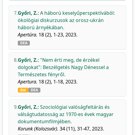
7.
Győri, Z.
:
A háború keselyűperspektívából:
ökológiai diskurzusok az orosz-ukrán
háború árnyékában.
Apertúra.
18 (2), 1-23, 2023.
DEA
8.
Győri, Z.
:
"Nem érti meg, de érzékel
dolgokat": Beszélgetés Nagy Dénessel a
Természetes fényről.
Apertura.
18 (2), 1-18, 2023.
doi
DEA
9.
Győri, Z.
:
Szociológiai valóságfeltárás és
válságtudatosság az 1970-es évek magyar
dokumentumfilmjében.
Korunk (Kolozsvár).
34 (11), 31-47, 2023.