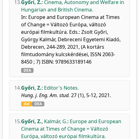
13.
Győri, Z.
:
Cinema, Autonomy and Welfare in
Hungarian and British Cinema.
In: Europe and European Cinema at Times
of Change = Változó Európa, változó
európai filmkultúra. Eds.: Zsolt Győri,
György Kalmár, Debreceni Egyetemi Kiadó,
Debrecen, 244-289, 2021, (A kortárs
filmtudomány kulcskérdései, ISSN 2063-
8450 ; 7) ISBN: 9789633189146
DEA
14.
Győri, Z.
:
Editor's Notes.
Hung. j. Eng. Am. stud.
27 (1), 5-12, 2021.
doi
DEA
15.
Győri, Z.
,
Kalmár, G.
:
Europe and European
Cinema at Times of Change = Változó
Európa, változó európai filmkultúra.