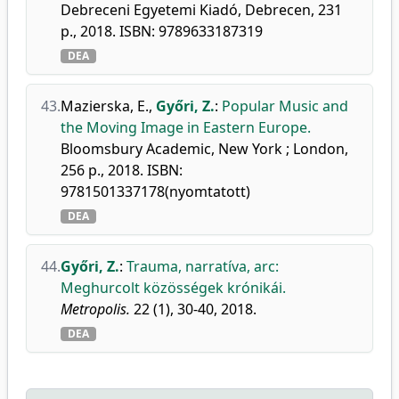
Debreceni Egyetemi Kiadó, Debrecen, 231
p., 2018. ISBN: 9789633187319
DEA
43.
Mazierska, E.
,
Győri, Z.
:
Popular Music and
the Moving Image in Eastern Europe.
Bloomsbury Academic, New York ; London,
256 p., 2018. ISBN:
9781501337178(nyomtatott)
DEA
44.
Győri, Z.
:
Trauma, narratíva, arc:
Meghurcolt közösségek krónikái.
Metropolis.
22 (1), 30-40, 2018.
DEA