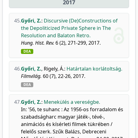
2017
45.
Győri, Z.
:
Discursive (De)Constructions of
the Depoliticized Private Sphere in The
Resolution and Balaton Retro.
Hung. Hist. Rev.
6 (2), 271-299, 2017.
DEA
46.
Győri, Z.
,
Rigely, Á.
:
Határtalan korlátoltság.
Filmvilág.
60 (7), 22-26, 2017.
DEA
47.
Győri, Z.
:
Menekülés a vereségbe.
In: '56, te suhanc : Az 1956-os forradalom és
szabadságharc magyar játék-, tévé-,
animációs és kísérleti filmek tükrében /
felelős szerk. Szűk Balázs, Debreceni