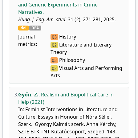
and Generic Experiments in Crime
Narratives.
Hung. j. Eng. Am. stud.
31 (2), 271-281, 2025.
doi
DEA
Journal
History
Q3
metrics:
Literature and Literary
Q2
Theory
Philosophy
Q3
Visual Arts and Performing
Q2
Arts
3.
Győri, Z.
:
Realism and Biopolitical Care in
Help (2021).
In: Feminist Interventions in Literature and
Culture: Essays in Honour of Nóra Séllei.
Szerk.: György Kalmár, szerk. Anna Kérchy,
SZTE BTK TNT Kutatócsoport, Szeged, 143-