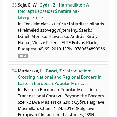
33.
Soja, E. W.
,
Győri, Z.
:
Harmadiktér: A
földrajzi képzelőerő határainak
kiterjesztése.
In: Tér - elmélet - kultúra : Interdiszciplináris
térelméleti szöveggyűjtemény. Szerk.:
Dánél, Mónika, Hlavacska, András, Király
Hajnal, Vincze Ferenc, ELTE Eötvös Kiadó,
Budapest, 45-65, 2019. ISBN: 9789634890966
DEA
34.
Mazierska, E.
,
Győri, Z.
:
Introduction:
Crossing National and Regional Borders in
Eastern European Popular Music.
In: Eastern European Popular Music in a
Transnational Context : Beyond the Borders.
Szerk.: Ewa Mazierska, Zsolt Győri, Palgrave
Macmillan, Cham, 1-24, 2019, (Palgrave
European film and media studies, ISSN