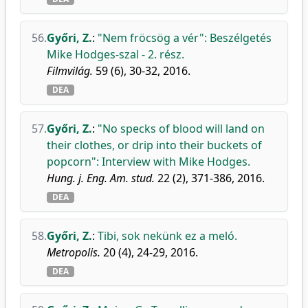
56.
Győri, Z.
:
"Nem fröcsög a vér": Beszélgetés
Mike Hodges-szal - 2. rész.
Filmvilág.
59 (6), 30-32, 2016.
DEA
57.
Győri, Z.
:
"No specks of blood will land on
their clothes, or drip into their buckets of
popcorn": Interview with Mike Hodges.
Hung. j. Eng. Am. stud.
22 (2), 371-386, 2016.
DEA
58.
Győri, Z.
:
Tibi, sok nekünk ez a meló.
Metropolis.
20 (4), 24-29, 2016.
DEA