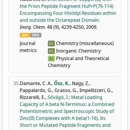
the Prion Peptide Fragment HuPrP(76-114)
Encompassing Four Histidyl Residues within
and outside the Octarepeat Domain.
Inorg. Chem.
48 (9), 4239-4250, 2009.
doi
DEA
Journal
Chemistry (miscellaneous)
D1
metrics:
Inorganic Chemistry
D1
Physical and Theoretical
Q1
Chemistry
35.
Damante, C. A.
,
Ősz, K.
,
Nagy, Z.
,
Pappalardo, G.
,
Grasso, G.
,
Impellizzeri, G.
,
Rizzarelli, E.
,
Sóvágó, I.
:
Metal Loading
Capacity of A beta N-Terminus: a Combined
Potentiometric and Spectroscopic Study of
Zinc(II) Complexes with A beta(1-16), Its
Short or Mutated Peptide Fragments and