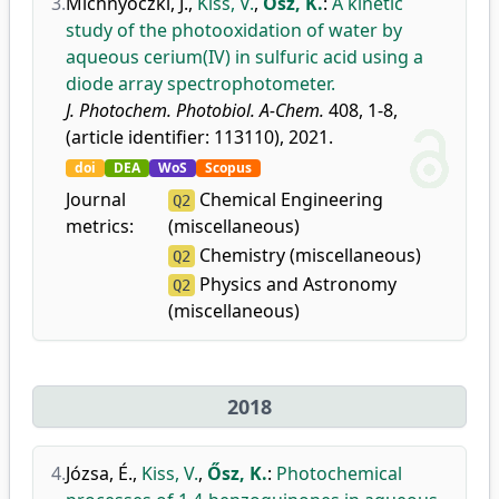
3.
Michnyóczki, J.
,
Kiss, V.
,
Ősz, K.
:
A kinetic
study of the photooxidation of water by
aqueous cerium(IV) in sulfuric acid using a
diode array spectrophotometer.
J. Photochem. Photobiol. A-Chem.
408, 1-8,
(article identifier: 113110), 2021.
doi
DEA
WoS
Scopus
Journal
Chemical Engineering
Q2
metrics:
(miscellaneous)
Chemistry (miscellaneous)
Q2
Physics and Astronomy
Q2
(miscellaneous)
2018
4.
Józsa, É.
,
Kiss, V.
,
Ősz, K.
:
Photochemical