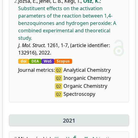
2.
Józsa, É.
,
Jenei, L. B.
,
Kégl, T.
,
Ősz, K.
:
Substituent effects on the activation
parameters of the reaction between 1,4-
benzoquinones and hydrogen peroxide: A
combined experimental and theoretical
study.
J. Mol. Struct.
1261, 1-7, (article identifier:
132916), 2022.
doi
DEA
WoS
Scopus
Journal metrics:
Analytical Chemistry
Q2
Inorganic Chemistry
Q2
Organic Chemistry
Q2
Spectroscopy
Q2
2021