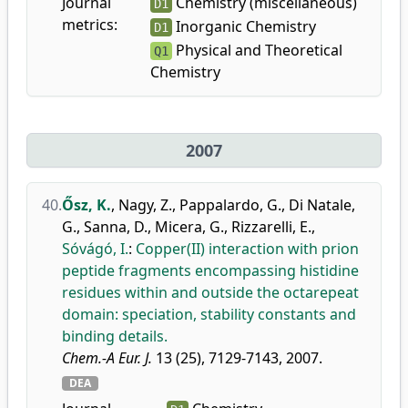
Journal
Chemistry (miscellaneous)
D1
metrics:
Inorganic Chemistry
D1
Physical and Theoretical
Q1
Chemistry
2007
40.
Ősz, K.
,
Nagy, Z.
,
Pappalardo, G.
,
Di Natale,
G.
,
Sanna, D.
,
Micera, G.
,
Rizzarelli, E.
,
Sóvágó, I.
:
Copper(II) interaction with prion
peptide fragments encompassing histidine
residues within and outside the octarepeat
domain: speciation, stability constants and
binding details.
Chem.-A Eur. J.
13 (25), 7129-7143, 2007.
DEA