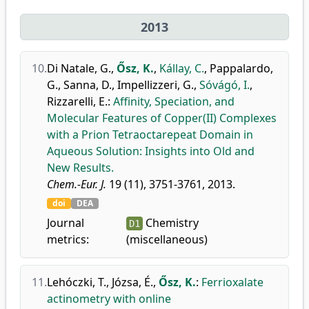
2013
10.
Di Natale, G.
,
Ősz, K.
,
Kállay, C.
,
Pappalardo,
G.
,
Sanna, D.
,
Impellizzeri, G.
,
Sóvágó, I.
,
Rizzarelli, E.
:
Affinity, Speciation, and
Molecular Features of Copper(II) Complexes
with a Prion Tetraoctarepeat Domain in
Aqueous Solution: Insights into Old and
New Results.
Chem.-Eur. J.
19 (11), 3751-3761, 2013.
doi
DEA
Journal
Chemistry
D1
metrics:
(miscellaneous)
11.
Lehóczki, T.
,
Józsa, É.
,
Ősz, K.
:
Ferrioxalate
actinometry with online