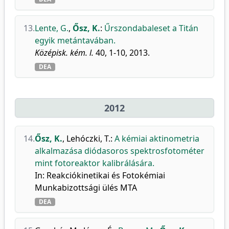
13.
Lente, G.
,
Ősz, K.
:
Űrszondabaleset a Titán
egyik metántavában.
Középisk. kém. l.
40, 1-10, 2013.
DEA
2012
14.
Ősz, K.
,
Lehóczki, T.
:
A kémiai aktinometria
alkalmazása diódasoros spektrosfotométer
mint fotoreaktor kalibrálására.
In: Reakciókinetikai és Fotokémiai
Munkabizottsági ülés MTA
DEA