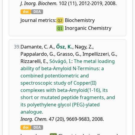
J. Inorg. Biochem.
102 (11), 2012-2019, 2008.
doi
DEA
Journal metrics:
Biochemistry
Q2
Inorganic Chemistry
Q1
39.
Damante, C. A.
,
Ősz, K.
,
Nagy, Z.
,
Pappalardo, G.
,
Grasso, G.
,
Impellizzeri, G.
,
Rizzarelli, E.
,
Sóvágó, I.
:
The metal loading
ability of beta-Amyloid N-Terminus: a
combined potentiometric and
spectroscopic study of Copper(II)
complexes with beta-Amyloid(1-16), its
short or mutated peptide fragments, and
its polyethylene glycol (PEG)-ylated
analogue.
Inorg. Chem.
47 (20), 9669-9683, 2008.
doi
DEA