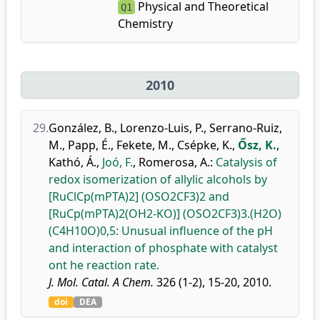
Physical and Theoretical
Q1
Chemistry
2010
29.
González, B.
,
Lorenzo-Luis, P.
,
Serrano-Ruiz,
M.
,
Papp, É.
,
Fekete, M.
,
Csépke, K.
,
Ősz, K.
,
Kathó, Á.
,
Joó, F.
,
Romerosa, A.
:
Catalysis of
redox isomerization of allylic alcohols by
[RuClCp(mPTA)2] (OSO2CF3)2 and
[RuCp(mPTA)2(OH2-KO)] (OSO2CF3)3.(H2O)
(C4H10O)0,5: Unusual influence of the pH
and interaction of phosphate with catalyst
ont he reaction rate.
J. Mol. Catal. A Chem.
326 (1-2), 15-20, 2010.
doi
DEA