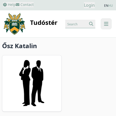
Help
Contact
Login
EN
HU
Tudóstér
Search
menu
Ősz Katalin