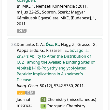
közegben.
In: MKE 1. Nemzeti Konferencia : 2011.
május 22-25., Sopron. Szerk.: Magyar
Kémikusok Egyesülete, MKE, [Budapest], 1,
2011.
DEA
28.
Damante, C. A.
,
Ősz, K.
,
Nagy, Z.
,
Grasso, G.
,
Pappalardo, G.
,
Rizzarelli, E.
,
Sóvágó, I.
:
Zn2+'s Ability to Alter the Distribution of
Cu2+ among the Available Binding Sites of
A[béta](1-16)-Polyethylenglycol-ylated
Peptide: Implications in Alzheimer's
Disease.
Inorg. Chem.
50 (12), 5342-5350, 2011.
doi
DEA
Journal
Chemistry (miscellaneous)
D1
metrics:
Inorganic Chemistry
Q1