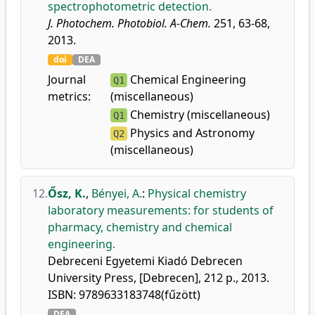
spectrophotometric detection.
J. Photochem. Photobiol. A-Chem.
251, 63-68,
2013.
doi
DEA
Journal
Chemical Engineering
Q1
metrics:
(miscellaneous)
Chemistry (miscellaneous)
Q1
Physics and Astronomy
Q2
(miscellaneous)
12.
Ősz, K.
,
Bényei, A.
:
Physical chemistry
laboratory measurements: for students of
pharmacy, chemistry and chemical
engineering.
Debreceni Egyetemi Kiadó Debrecen
University Press, [Debrecen], 212 p., 2013.
ISBN: 9789633183748(fűzött)
DEA