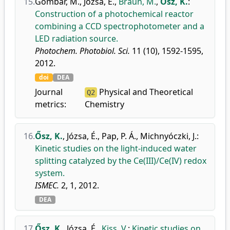
15.
Gombár, M.
,
Józsa, É.
,
Braun, M.
,
Ősz, K.
:
Construction of a photochemical reactor
combining a CCD spectrophotometer and a
LED radiation source.
Photochem. Photobiol. Sci.
11 (10), 1592-1595,
2012.
doi
DEA
Journal
Physical and Theoretical
Q2
metrics:
Chemistry
16.
Ősz, K.
,
Józsa, É.
,
Pap, P. Á.
,
Michnyóczki, J.
:
Kinetic studies on the light-induced water
splitting catalyzed by the Ce(III)/Ce(IV) redox
system.
ISMEC.
2, 1, 2012.
DEA
17.
Ősz, K.
,
Józsa, É.
,
Kiss, V.
:
Kinetic studies on