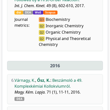
Int. J. Chem. Kinet.
49 (8), 602-610, 2017.
doi
DEA
WoS
Scopus
Journal
Biochemistry
Q3
metrics:
Inorganic Chemistry
Q2
Organic Chemistry
Q2
Physical and Theoretical
Q2
Chemistry
2016
6.
Várnagy, K.
,
Ősz, K.
:
Beszámoló a 49.
Komplexkémiai Kollokviumról.
Magy. Kém. Lapja.
71 (1), 11-11, 2016.
DEA