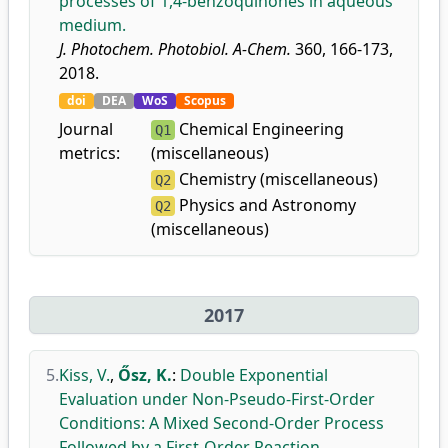
processes of 1,4-benzoquinones in aqueous
medium.
J. Photochem. Photobiol. A-Chem.
360, 166-173,
2018.
doi
DEA
WoS
Scopus
Journal
Chemical Engineering
Q1
metrics:
(miscellaneous)
Chemistry (miscellaneous)
Q2
Physics and Astronomy
Q2
(miscellaneous)
2017
5.
Kiss, V.
,
Ősz, K.
:
Double Exponential
Evaluation under Non-Pseudo-First-Order
Conditions: A Mixed Second-Order Process
Followed by a First-Order Reaction.