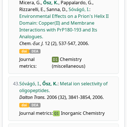
Micera, G.
,
Ősz, K.
,
Pappalardo, G.
,
Rizzarelli, E.
,
Sanna, D.
,
Sóvágó, I.
:
Environmental Effects on a Prion's Helix II
Domain: Copper(II) and Membrane
Interactions with PrP180-193 and Its
Analogues.
Chem.-Eur. J.
12 (2), 537-547, 2006.
doi
DEA
Journal
Chemistry
D1
metrics:
(miscellaneous)
43.
Sóvágó, I.
,
Ősz, K.
:
Metal ion selectivity of
oligopeptides.
Dalton Trans.
2006 (32), 3841-3854, 2006.
doi
DEA
Journal metrics:
Inorganic Chemistry
Q1