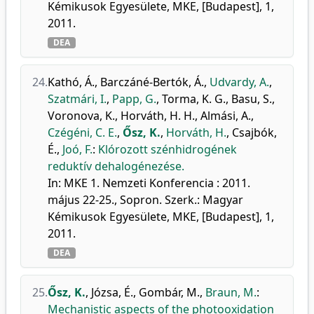
Kémikusok Egyesülete, MKE, [Budapest], 1,
2011.
DEA
24.
Kathó, Á.
,
Barczáné-Bertók, Á.
,
Udvardy, A.
,
Szatmári, I.
,
Papp, G.
,
Torma, K. G.
,
Basu, S.
,
Voronova, K.
,
Horváth, H. H.
,
Almási, A.
,
Czégéni, C. E.
,
Ősz, K.
,
Horváth, H.
,
Csajbók,
É.
,
Joó, F.
:
Klórozott szénhidrogének
reduktív dehalogénezése.
In: MKE 1. Nemzeti Konferencia : 2011.
május 22-25., Sopron. Szerk.: Magyar
Kémikusok Egyesülete, MKE, [Budapest], 1,
2011.
DEA
25.
Ősz, K.
,
Józsa, É.
,
Gombár, M.
,
Braun, M.
:
Mechanistic aspects of the photooxidation