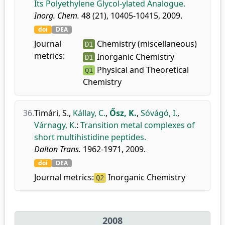
Its Polyethylene Glycol-ylated Analogue.
Inorg. Chem.
48 (21), 10405-10415, 2009.
doi
DEA
Journal
Chemistry (miscellaneous)
D1
metrics:
Inorganic Chemistry
D1
Physical and Theoretical
Q1
Chemistry
36.
Timári, S.
,
Kállay, C.
,
Ősz, K.
,
Sóvágó, I.
,
Várnagy, K.
:
Transition metal complexes of
short multihistidine peptides.
Dalton Trans.
1962-1971, 2009.
doi
DEA
Journal metrics:
Inorganic Chemistry
Q2
2008