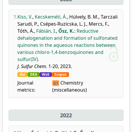
1.
Kiss, V.
,
Kecskeméti, Á.
,
Hülvely, B. M.
,
Tarczali
Sarudi, P.
,
Csépes-Ruzicska, L. J.
,
Mercs, F.
,
Tóth, Á.
,
Fábián, I.
,
Ősz, K.
:
Reductive
dehalogenation and formation of sulfonated
quinones in the aqueous reactions between
various chloro-1,4-benzoquinones and
sulfur(IV).
J. Sulfur Chem.
1-20, 2023.
doi
DEA
WoS
Scopus
Journal
Chemistry
Q3
metrics:
(miscellaneous)
2022