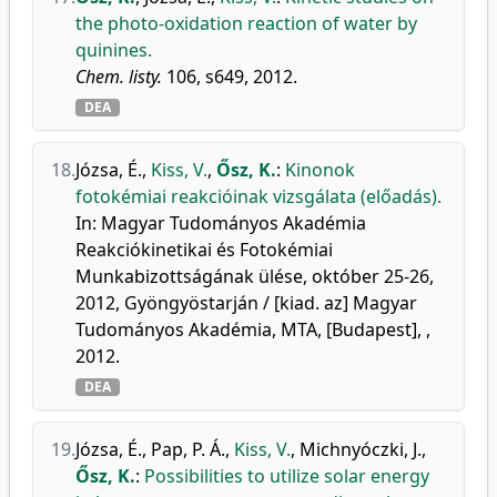
the photo-oxidation reaction of water by
quinines.
Chem. listy.
106, s649, 2012.
DEA
18.
Józsa, É.
,
Kiss, V.
,
Ősz, K.
:
Kinonok
fotokémiai reakcióinak vizsgálata (előadás).
In: Magyar Tudományos Akadémia
Reakciókinetikai és Fotokémiai
Munkabizottságának ülése, október 25-26,
2012, Gyöngyöstarján / [kiad. az] Magyar
Tudományos Akadémia, MTA, [Budapest], ,
2012.
DEA
19.
Józsa, É.
,
Pap, P. Á.
,
Kiss, V.
,
Michnyóczki, J.
,
Ősz, K.
:
Possibilities to utilize solar energy