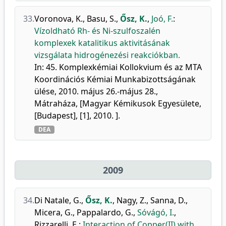
33.
Voronova, K.
,
Basu, S.
,
Ősz, K.
,
Joó, F.
:
Vízoldható Rh- és Ni-szulfoszalén
komplexek katalitikus aktivitásának
vizsgálata hidrogénezési reakciókban.
In: 45. Komplexkémiai Kollokvium és az MTA
Koordinációs Kémiai Munkabizottságának
ülése, 2010. május 26.-május 28.,
Mátraháza, [Magyar Kémikusok Egyesülete,
[Budapest], [1], 2010. ].
DEA
2009
34.
Di Natale, G.
,
Ősz, K.
,
Nagy, Z.
,
Sanna, D.
,
Micera, G.
,
Pappalardo, G.
,
Sóvágó, I.
,
Rizzarelli, E.
:
Interaction of Copper(II) with