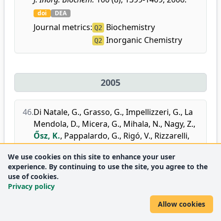
doi
DEA
Journal metrics:
Biochemistry
Q2
Inorganic Chemistry
Q2
2005
46.
Di Natale, G.
,
Grasso, G.
,
Impellizzeri, G.
,
La
Mendola, D.
,
Micera, G.
,
Mihala, N.
,
Nagy, Z.
,
Ősz, K.
,
Pappalardo, G.
,
Rigó, V.
,
Rizzarelli,
E.
,
Sanna, D.
,
Sóvágó, I.
:
Copper(II)
We use cookies on this site to enhance your user
Interaction with Unstructured Prion
experience. By continuing to use the site, you agree to the
Domain Outside the Octarepeat Region:
use of cookies.
Speciation, Stability, and Binding Details of
Privacy policy
Copper(II) Complexes with PrP106-126
Allow cookies
Peptides.
Inorg. Chem.
44 (20), 7214-7225, 2005.