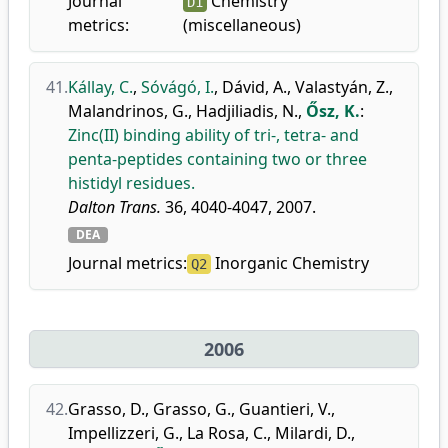
Journal
Chemistry
D1
metrics:
(miscellaneous)
41.
Kállay, C.
,
Sóvágó, I.
,
Dávid, A.
,
Valastyán, Z.
,
Malandrinos, G.
,
Hadjiliadis, N.
,
Ősz, K.
:
Zinc(II) binding ability of tri-, tetra- and
penta-peptides containing two or three
histidyl residues.
Dalton Trans.
36, 4040-4047, 2007.
DEA
Journal metrics:
Inorganic Chemistry
Q2
2006
42.
Grasso, D.
,
Grasso, G.
,
Guantieri, V.
,
Impellizzeri, G.
,
La Rosa, C.
,
Milardi, D.
,