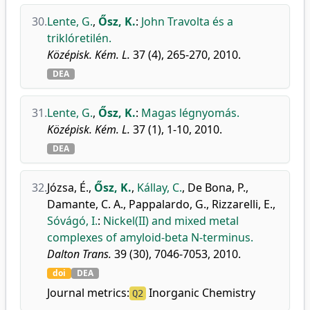
30.
Lente, G.
,
Ősz, K.
:
John Travolta és a
triklóretilén.
Középisk. Kém. L.
37 (4), 265-270, 2010.
DEA
31.
Lente, G.
,
Ősz, K.
:
Magas légnyomás.
Középisk. Kém. L.
37 (1), 1-10, 2010.
DEA
32.
Józsa, É.
,
Ősz, K.
,
Kállay, C.
,
De Bona, P.
,
Damante, C. A.
,
Pappalardo, G.
,
Rizzarelli, E.
,
Sóvágó, I.
:
Nickel(II) and mixed metal
complexes of amyloid-beta N-terminus.
Dalton Trans.
39 (30), 7046-7053, 2010.
doi
DEA
Journal metrics:
Inorganic Chemistry
Q2