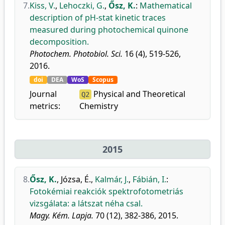
7.
Kiss, V.
,
Lehoczki, G.
,
Ősz, K.
:
Mathematical
description of pH-stat kinetic traces
measured during photochemical quinone
decomposition.
Photochem. Photobiol. Sci.
16 (4), 519-526,
2016.
doi
DEA
WoS
Scopus
Journal
Physical and Theoretical
Q2
metrics:
Chemistry
2015
8.
Ősz, K.
,
Józsa, É.
,
Kalmár, J.
,
Fábián, I.
:
Fotokémiai reakciók spektrofotometriás
vizsgálata: a látszat néha csal.
Magy. Kém. Lapja.
70 (12), 382-386, 2015.