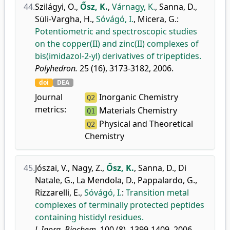
44.
Szilágyi, O.
,
Ősz, K.
,
Várnagy, K.
,
Sanna, D.
,
Süli-Vargha, H.
,
Sóvágó, I.
,
Micera, G.
:
Potentiometric and spectroscopic studies
on the copper(II) and zinc(II) complexes of
bis(imidazol-2-yl) derivatives of tripeptides.
Polyhedron.
25 (16), 3173-3182, 2006.
doi
DEA
Journal
Inorganic Chemistry
Q2
metrics:
Materials Chemistry
Q1
Physical and Theoretical
Q2
Chemistry
45.
Jószai, V.
,
Nagy, Z.
,
Ősz, K.
,
Sanna, D.
,
Di
Natale, G.
,
La Mendola, D.
,
Pappalardo, G.
,
Rizzarelli, E.
,
Sóvágó, I.
:
Transition metal
complexes of terminally protected peptides
containing histidyl residues.
J. Inorg. Biochem.
100 (8), 1399-1409, 2006.