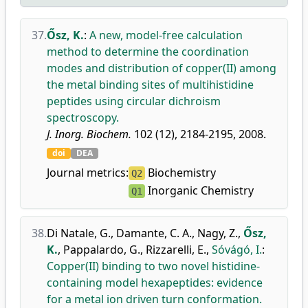
37.
Ősz, K.
:
A new, model-free calculation
method to determine the coordination
modes and distribution of copper(II) among
the metal binding sites of multihistidine
peptides using circular dichroism
spectroscopy.
J. Inorg. Biochem.
102 (12), 2184-2195, 2008.
doi
DEA
Journal metrics:
Biochemistry
Q2
Inorganic Chemistry
Q1
38.
Di Natale, G.
,
Damante, C. A.
,
Nagy, Z.
,
Ősz,
K.
,
Pappalardo, G.
,
Rizzarelli, E.
,
Sóvágó, I.
:
Copper(II) binding to two novel histidine-
containing model hexapeptides: evidence
for a metal ion driven turn conformation.