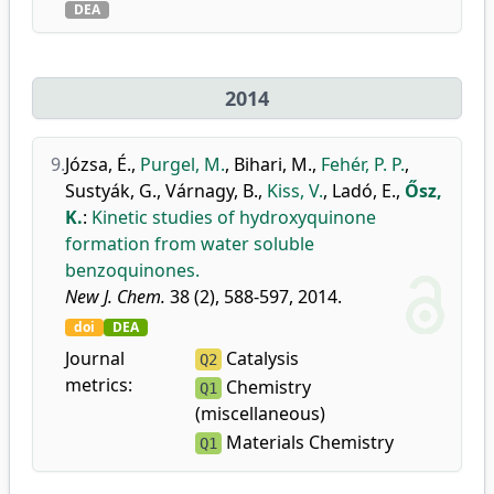
DEA
2014
9.
Józsa, É.
,
Purgel, M.
,
Bihari, M.
,
Fehér, P. P.
,
Sustyák, G.
,
Várnagy, B.
,
Kiss, V.
,
Ladó, E.
,
Ősz,
K.
:
Kinetic studies of hydroxyquinone
formation from water soluble
benzoquinones.
New J. Chem.
38 (2), 588-597, 2014.
doi
DEA
Journal
Catalysis
Q2
metrics:
Chemistry
Q1
(miscellaneous)
Materials Chemistry
Q1