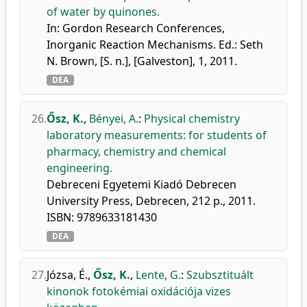
of water by quinones.
In: Gordon Research Conferences,
Inorganic Reaction Mechanisms. Ed.: Seth
N. Brown, [S. n.], [Galveston], 1, 2011.
DEA
26.
Ősz, K.
,
Bényei, A.
:
Physical chemistry
laboratory measurements: for students of
pharmacy, chemistry and chemical
engineering.
Debreceni Egyetemi Kiadó Debrecen
University Press, Debrecen, 212 p., 2011.
ISBN: 9789633181430
DEA
27.
Józsa, É.
,
Ősz, K.
,
Lente, G.
:
Szubsztituált
kinonok fotokémiai oxidációja vizes