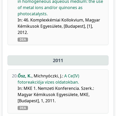
in homogeneous aqueous medium: the use
of metal ions and/or quinones as
photocatalysts.
In: 46. Komplexkémiai Kollokvium, Magyar
Kémikusok Egyesülete, [Budapest], [1],
2012.
DEA
2011
20.
Ősz, K.
,
Michnyóczki, J.
:
A Ce(IV)
fotoreakciója vizes oldatokban.
In: MKE 1. Nemzeti Konferencia. Szerk.:
Magyar Kémikusok Egyesülete, MKE,
[Budapest], 1, 2011.
DEA