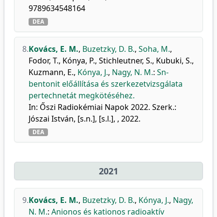
9789634548164
DEA
8.
Kovács, E. M.
,
Buzetzky, D. B.
,
Soha, M.
,
Fodor, T.
,
Kónya, P.
,
Stichleutner, S.
,
Kubuki, S.
,
Kuzmann, E.
,
Kónya, J.
,
Nagy, N. M.
:
Sn-
bentonit előállítása és szerkezetvizsgálata
pertechnetát megkötéséhez.
In: Őszi Radiokémiai Napok 2022. Szerk.:
Jószai István, [s.n.], [s.l.], , 2022.
DEA
2021
9.
Kovács, E. M.
,
Buzetzky, D. B.
,
Kónya, J.
,
Nagy,
N. M.
:
Anionos és kationos radioaktív