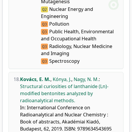
Mutagenesis
Nuclear Energy and
Q2
Engineering
Pollution
Q3
Public Health, Environmental
Q3
and Occupational Health
Radiology, Nuclear Medicine
Q3
and Imaging
Spectroscopy
Q3
18.
Kovács, E. M.
,
Kónya, J.
,
Nagy, N. M.
:
Structural curiosities of lanthanide (Ln)-
modified bentonites analyzed by
radioanalytical methods.
In: International Conference on
Radioanalytical and Nuclear Chemistry :
Book of abstracts, Akadémiai Kiadó,
Budapest, 62, 2019. ISBN: 9789634543695