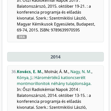
In: Őszi Radiokémiai Napok 2015 :
Balatonszárszó, 2015. október 19-21. : a
konferencia programja és előadás
kivonatai. Szerk.: Szentmiklósi László,
Magyar Kémikusok Egyesülete, Budapest,
69-74, 2015. ISBN: 9789639970595
DEA
2014
36.
Kovács, E. M.
,
Molnár, Á. M.
,
Nagy, N. M.
,
Kónya, J.
:
Háromértékű kationcserélt
montmorillonitok néhány tulajdonsága.
In: Őszi Radiokémiai Napok 2014 :
Balatonszárszó, 2014. október 13-15. : a
konferencia programja és előadás
kivonatai. Szerk.: Szentmiklósi László,