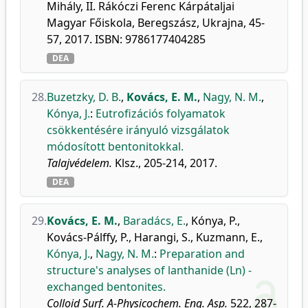
Mihály, II. Rákóczi Ferenc Kárpátaljai
Magyar Főiskola, Beregszász, Ukrajna, 45-
57, 2017. ISBN: 9786177404285
DEA
28.
Buzetzky, D. B.
,
Kovács, E. M.
,
Nagy, N. M.
,
Kónya, J.
:
Eutrofizációs folyamatok
csökkentésére irányuló vizsgálatok
módosított bentonitokkal.
Talajvédelem.
Klsz., 205-214, 2017.
DEA
29.
Kovács, E. M.
,
Baradács, E.
,
Kónya, P.
,
Kovács-Pálffy, P.
,
Harangi, S.
,
Kuzmann, E.
,
Kónya, J.
,
Nagy, N. M.
:
Preparation and
structure's analyses of lanthanide (Ln) -
exchanged bentonites.
Colloid Surf. A-Physicochem. Eng. Asp.
522, 287-