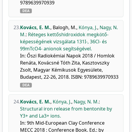
9789639970939
DEA
23.
Kovács, E. M.
,
Balogh, M.
,
Kónya, J.
,
Nagy, N.
M.
:
Réteges kettőshidroxidok megkötő-
képességének vizsgálata 131I-, 36Cl- és
99mTcO4- anionok segítségével.
In: Őszi Radiokémiai Napok 2018 / Homlok
Renáta, Kovácsné Tóth Zita, Kasztovszky
Zsolt, Magyar Kémikusok Egyesülete,
Budapest, 22-26, 2018. ISBN: 9789639970933
DEA
24.
Kovács, E. M.
,
Kónya, J.
,
Nagy, N. M.
:
Structural iron release from bentonite by
Y3+ and La3+ ions.
In: 9th Mid-European Clay Conference
MECC 2018 : Conference Book. Ed.: by