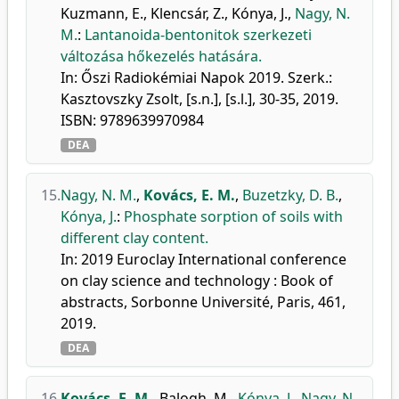
Kuzmann, E.
,
Klencsár, Z.
,
Kónya, J.
,
Nagy, N.
M.
:
Lantanoida-bentonitok szerkezeti
változása hőkezelés hatására.
In: Őszi Radiokémiai Napok 2019. Szerk.:
Kasztovszky Zsolt, [s.n.], [s.l.], 30-35, 2019.
ISBN: 9789639970984
DEA
15.
Nagy, N. M.
,
Kovács, E. M.
,
Buzetzky, D. B.
,
Kónya, J.
:
Phosphate sorption of soils with
different clay content.
In: 2019 Euroclay International conference
on clay science and technology : Book of
abstracts, Sorbonne Université, Paris, 461,
2019.
DEA
16.
Kovács, E. M.
,
Balogh, M.
,
Kónya, J.
,
Nagy, N.