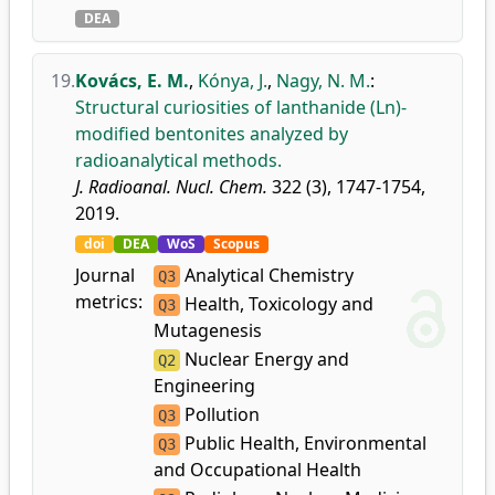
DEA
19.
Kovács, E. M.
,
Kónya, J.
,
Nagy, N. M.
:
Structural curiosities of lanthanide (Ln)-
modified bentonites analyzed by
radioanalytical methods.
J. Radioanal. Nucl. Chem.
322 (3), 1747-1754,
2019.
doi
DEA
WoS
Scopus
Journal
Analytical Chemistry
Q3
metrics:
Health, Toxicology and
Q3
Mutagenesis
Nuclear Energy and
Q2
Engineering
Pollution
Q3
Public Health, Environmental
Q3
and Occupational Health