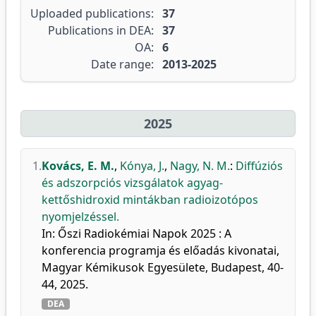
Uploaded publications:
37
Publications in DEA:
37
OA:
6
Date range:
2013-2025
2025
1.
Kovács, E. M.
,
Kónya, J.
,
Nagy, N. M.
:
Diffúziós
és adszorpciós vizsgálatok agyag-
kettőshidroxid mintákban radioizotópos
nyomjelzéssel.
In: Őszi Radiokémiai Napok 2025 : A
konferencia programja és előadás kivonatai,
Magyar Kémikusok Egyesülete, Budapest, 40-
44, 2025.
DEA