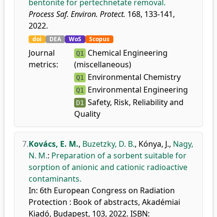
bentonite for pertechnetate removal.
Process Saf. Environ. Protect.
168, 133-141,
2022.
doi
DEA
WoS
Scopus
Journal
Chemical Engineering
Q1
metrics:
(miscellaneous)
Environmental Chemistry
Q1
Environmental Engineering
Q1
Safety, Risk, Reliability and
D1
Quality
7.
Kovács, E. M.
,
Buzetzky, D. B.
,
Kónya, J.
,
Nagy,
N. M.
:
Preparation of a sorbent suitable for
sorption of anionic and cationic radioactive
contaminants.
In: 6th European Congress on Radiation
Protection : Book of abstracts, Akadémiai
Kiadó, Budapest, 103, 2022. ISBN: