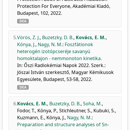
Protection For Everyone, Akadémiai Kiadó,
Budapest, 102, 2022.
DEA
5.
Vörös, Z. J.
,
Buzetzky, D. B.
,
Kovács, E. M.
,
Kónya, J.
,
Nagy, N. M.
:
Foszfátionok
heterogén izotópcseréje savanyú
homoktalajon - nemmonoton kinetika.
In: Őszi Radiokémiai Napok 2022. Szerk.:
Jószai István szerkesztő, Magyar Kémikusok
Egyesülete, Budapest, 53-58, 2022.
DEA
6.
Kovács, E. M.
,
Buzetzky, D. B.
,
Soha, M.
,
Fodor, T.
,
Kónya, P.
,
Stichleutner, S.
,
Kubuki, S.
,
Kuzmann, E.
,
Kónya, J.
,
Nagy, N. M.
:
Preparation and structure analyses of Sn-