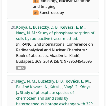
Radiology, Nuclear Medicine
Q3
and Imaging
Spectroscopy
Q3
20.
Kónya, J.
,
Buzetzky, D. B.
,
Kovács, E. M.
,
Nagy, N. M.
:
Study of phosphate sorption of
soils by radioactive tracer method.
In: RANC : 2nd International Conference on
Radioanalytical and Nuclear Chemistry :
Book of abstracts, Akadémiai Kiadó,
Budapest, 369, 2019. ISBN: 9789634543695
DEA
21.
Nagy, N. M.
,
Buzetzky, D. B.
,
Kovács, E. M.
,
Balláné Kovács, A.
,
Kátai, J.
,
Vágó, I.
,
Kónya,
J.
:
Study of phosphate species of
chernozem and sand soils by
heterogeneous isotope exchange with 32P