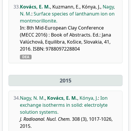
33.
Kovács, E. M.
,
Kuzmann, E.
,
Kónya, J.
,
Nagy,
N. M.
:
Surface species of lanthanum ion on
montmorillonite.
In: 8th Mid-European Clay Conference
(MECC 2016) : Book of Abstracts. Ed.: Jana
Valúchová, Equilibra, Košice, Slovakia, 41,
2016. ISBN: 9788097228804
DEA
2015
34.
Nagy, N. M.
,
Kovács, E. M.
,
Kónya, J.
:
Ion
exchange isotherms in solid: electrolyte
solution systems.
J. Radioanal. Nucl. Chem.
308 (3), 1017-1026,
2015.