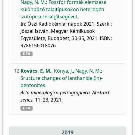
Nagy, N. M.
:
Foszfor formák elemzése
különböző talajtípusokon heterogén
izotópcsere segítségével.
In: Őszi Radiokémiai napok 2021. Szerk.:
Jószai István, Magyar Kémikusok
Egyesülete, Budapest, 30-35, 2021. ISBN:
9786156018076
DEA
12.
Kovács, E. M.
,
Kónya, J.
,
Nagy, N. M.
:
Sructure changes of lanthanide (ln)-
bentonites.
Acta mineralogica-petrographica. Abstract
series.
11, 23, 2021.
DEA
2019