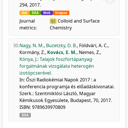
294, 2017.
doi
DEA
WoS
Scopus
Journal
Colloid and Surface
Q2
metrics:
Chemistry
30.
Nagy, N. M.
,
Buzetzky, D. B.
,
Földvári, A. C.
,
Kormány, Z.
,
Kovács, E. M.
,
Nemes, Z.
,
Kónya, J.
:
Talajok foszfortápanyag-
forgalmának vizsgálata heterogén
izotópcserével.
In: Őszi Radiokémiai Napok 2017 : a
konferencia programja és előadáskivonatai.
Szerk.: Szentmiklósi László, Magyar
Kémikusok Egyesülete, Budapest, 70, 2017.
ISBN: 9789639970809
DEA