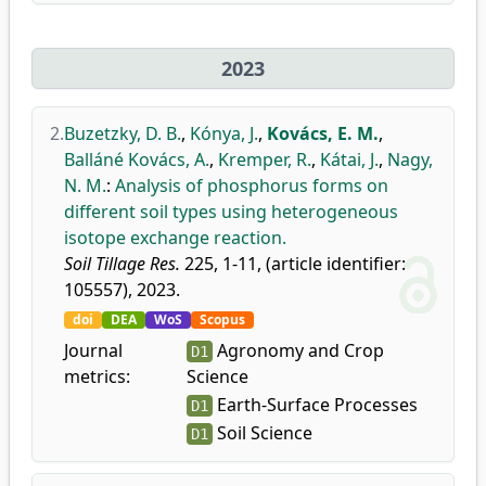
2023
2.
Buzetzky, D. B.
,
Kónya, J.
,
Kovács, E. M.
,
Balláné Kovács, A.
,
Kremper, R.
,
Kátai, J.
,
Nagy,
N. M.
:
Analysis of phosphorus forms on
different soil types using heterogeneous
isotope exchange reaction.
Soil Tillage Res.
225, 1-11, (article identifier:
105557), 2023.
doi
DEA
WoS
Scopus
Journal
Agronomy and Crop
D1
metrics:
Science
Earth-Surface Processes
D1
Soil Science
D1