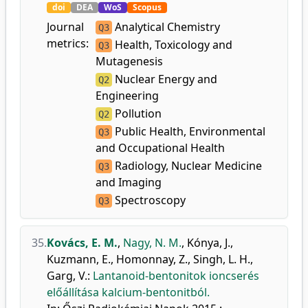
doi
DEA
WoS
Scopus
Journal
Analytical Chemistry
Q3
metrics:
Health, Toxicology and
Q3
Mutagenesis
Nuclear Energy and
Q2
Engineering
Pollution
Q2
Public Health, Environmental
Q3
and Occupational Health
Radiology, Nuclear Medicine
Q3
and Imaging
Spectroscopy
Q3
35.
Kovács, E. M.
,
Nagy, N. M.
,
Kónya, J.
,
Kuzmann, E.
,
Homonnay, Z.
,
Singh, L. H.
,
Garg, V.
:
Lantanoid-bentonitok ioncserés
előállítása kalcium-bentonitból.