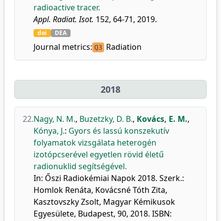
radioactive tracer.
Appl. Radiat. Isot.
152, 64-71, 2019.
doi
DEA
Journal metrics:
Radiation
Q3
2018
22.
Nagy, N. M.
,
Buzetzky, D. B.
,
Kovács, E. M.
,
Kónya, J.
:
Gyors és lassú konszekutív
folyamatok vizsgálata heterogén
izotópcserével egyetlen rövid életű
radionuklid segítségével.
In: Őszi Radiokémiai Napok 2018. Szerk.:
Homlok Renáta, Kovácsné Tóth Zita,
Kasztovszky Zsolt, Magyar Kémikusok
Egyesülete, Budapest, 90, 2018. ISBN: