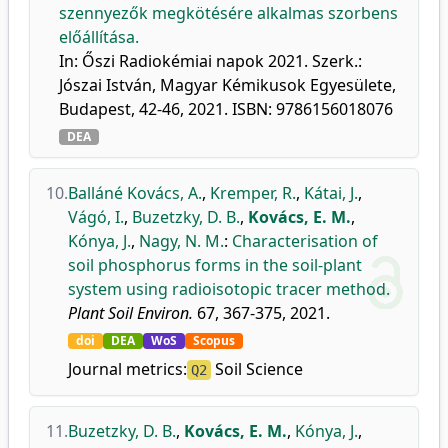
szennyezők megkötésére alkalmas szorbens
előállítása.
In: Őszi Radiokémiai napok 2021. Szerk.:
Jószai István, Magyar Kémikusok Egyesülete,
Budapest, 42-46, 2021. ISBN: 9786156018076
DEA
10.
Balláné Kovács, A.
,
Kremper, R.
,
Kátai, J.
,
Vágó, I.
,
Buzetzky, D. B.
,
Kovács, E. M.
,
Kónya, J.
,
Nagy, N. M.
:
Characterisation of
soil phosphorus forms in the soil-plant
system using radioisotopic tracer method.
Plant Soil Environ.
67, 367-375, 2021.
doi
DEA
WoS
Scopus
Journal metrics:
Soil Science
Q2
11.
Buzetzky, D. B.
,
Kovács, E. M.
,
Kónya, J.
,