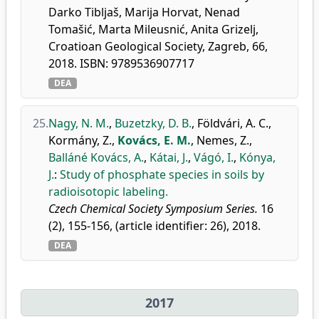
Darko Tibljaš, Marija Horvat, Nenad
Tomašić, Marta Mileusnić, Anita Grizelj,
Croatioan Geological Society, Zagreb, 66,
2018. ISBN: 9789536907717
DEA
25.
Nagy, N. M.
,
Buzetzky, D. B.
,
Földvári, A. C.
,
Kormány, Z.
,
Kovács, E. M.
,
Nemes, Z.
,
Balláné Kovács, A.
,
Kátai, J.
,
Vágó, I.
,
Kónya,
J.
:
Study of phosphate species in soils by
radioisotopic labeling.
Czech Chemical Society Symposium Series.
16
(2), 155-156, (article identifier: 26), 2018.
DEA
2017