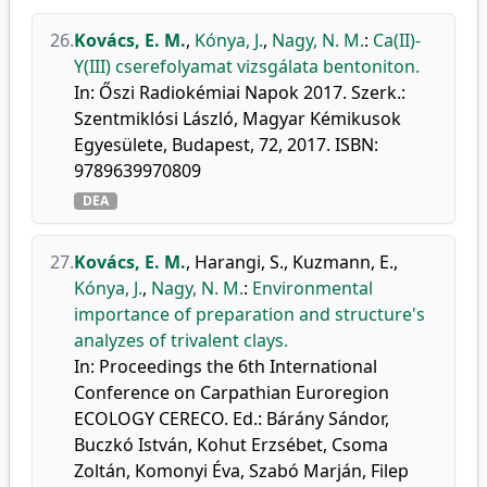
26.
Kovács, E. M.
,
Kónya, J.
,
Nagy, N. M.
:
Ca(II)-
Y(III) cserefolyamat vizsgálata bentoniton.
In: Őszi Radiokémiai Napok 2017. Szerk.:
Szentmiklósi László, Magyar Kémikusok
Egyesülete, Budapest, 72, 2017. ISBN:
9789639970809
DEA
27.
Kovács, E. M.
,
Harangi, S.
,
Kuzmann, E.
,
Kónya, J.
,
Nagy, N. M.
:
Environmental
importance of preparation and structure's
analyzes of trivalent clays.
In: Proceedings the 6th International
Conference on Carpathian Euroregion
ECOLOGY CERECO. Ed.: Bárány Sándor,
Buczkó István, Kohut Erzsébet, Csoma
Zoltán, Komonyi Éva, Szabó Marján, Filep