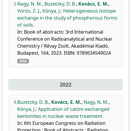
3.
Nagy, N. M.
,
Buzetzky, D. B.
,
Kovács, E. M.
,
Vörös, Z. J.
,
Kónya, J.
:
Heterogeneous isotope
exchange in the study of phosphorous forms
of soils.
In: Book of abstracts: 3rd International
Conference on Radioanalytical and Nuclear
Chemistry / Révay Zsolt, Akadémiai Kiadó,
Budapest, 164, 2023. ISBN: 9789634549024
DEA
2022
4.
Buzetzky, D. B.
,
Kovács, E. M.
,
Nagy, N. M.
,
Kónya, J.
:
Application of cation-exchanged
bentonites in nuclear waste treatment.
In: 6th European Congress on Radiation
Protection : Book of Abstracts : Radiation