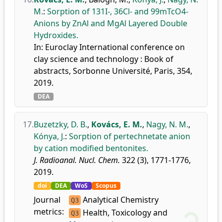
M.
:
Sorption of 131I-, 36Cl- and 99mTcO4-
Anions by ZnAl and MgAl Layered Double
Hydroxides.
In: Euroclay International conference on
clay science and technology : Book of
abstracts, Sorbonne Université, Paris, 354,
2019.
DEA
17.
Buzetzky, D. B.
,
Kovács, E. M.
,
Nagy, N. M.
,
Kónya, J.
:
Sorption of pertechnetate anion
by cation modified bentonites.
J. Radioanal. Nucl. Chem.
322 (3), 1771-1776,
2019.
doi
DEA
WoS
Scopus
Journal
Analytical Chemistry
Q3
metrics:
Health, Toxicology and
Q3