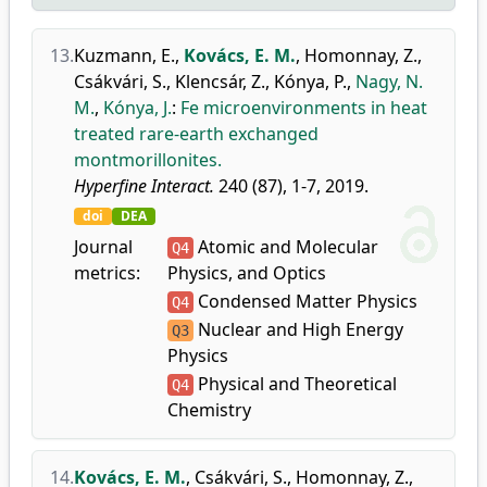
13.
Kuzmann, E.
,
Kovács, E. M.
,
Homonnay, Z.
,
Csákvári, S.
,
Klencsár, Z.
,
Kónya, P.
,
Nagy, N.
M.
,
Kónya, J.
:
Fe microenvironments in heat
treated rare-earth exchanged
montmorillonites.
Hyperfine Interact.
240 (87), 1-7, 2019.
doi
DEA
Journal
Atomic and Molecular
Q4
metrics:
Physics, and Optics
Condensed Matter Physics
Q4
Nuclear and High Energy
Q3
Physics
Physical and Theoretical
Q4
Chemistry
14.
Kovács, E. M.
,
Csákvári, S.
,
Homonnay, Z.
,