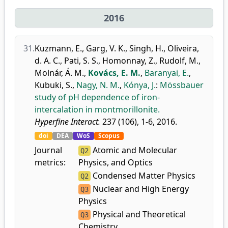
2016
31.
Kuzmann, E.
,
Garg, V. K.
,
Singh, H.
,
Oliveira,
d. A. C.
,
Pati, S. S.
,
Homonnay, Z.
,
Rudolf, M.
,
Molnár, Á. M.
,
Kovács, E. M.
,
Baranyai, E.
,
Kubuki, S.
,
Nagy, N. M.
,
Kónya, J.
:
Mössbauer
study of pH dependence of iron-
intercalation in montmorillonite.
Hyperfine Interact.
237 (106), 1-6, 2016.
doi
DEA
WoS
Scopus
Journal
Atomic and Molecular
Q2
metrics:
Physics, and Optics
Condensed Matter Physics
Q2
Nuclear and High Energy
Q3
Physics
Physical and Theoretical
Q3
Chemistry