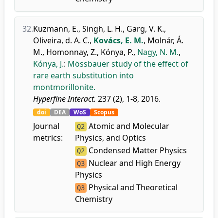
32.
Kuzmann, E.
,
Singh, L. H.
,
Garg, V. K.
,
Oliveira, d. A. C.
,
Kovács, E. M.
,
Molnár, Á.
M.
,
Homonnay, Z.
,
Kónya, P.
,
Nagy, N. M.
,
Kónya, J.
:
Mössbauer study of the effect of
rare earth substitution into
montmorillonite.
Hyperfine Interact.
237 (2), 1-8, 2016.
doi
DEA
WoS
Scopus
Journal
Atomic and Molecular
Q2
metrics:
Physics, and Optics
Condensed Matter Physics
Q2
Nuclear and High Energy
Q3
Physics
Physical and Theoretical
Q3
Chemistry