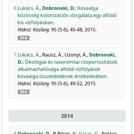
6.
Lukács, Á.
,
Dobronoki, D.
:
Kovaalga
közösség kolonizációs vizsgálata egy alföldi
kis vízfolyásban.
Hidrol. Közlöny.
95 (5-6), 45-48, 2015.
DEA
7.
Lukács, Á.
,
Rausz, Á.
,
Uzonyi, Á.
,
Dobronoki,
D.
:
Ökológiai és taxonómiai csoportosítások
alkalmazhatósága alföldi vízfolyások
kovaalga összetételének értékelésében.
Hidrol. Közlöny.
95 (5-6), 49-52, 2015.
DEA
2014
8.
Dobronoki, D.
,
B-Béres, V.
,
Vasas, G.
,
Rektor,