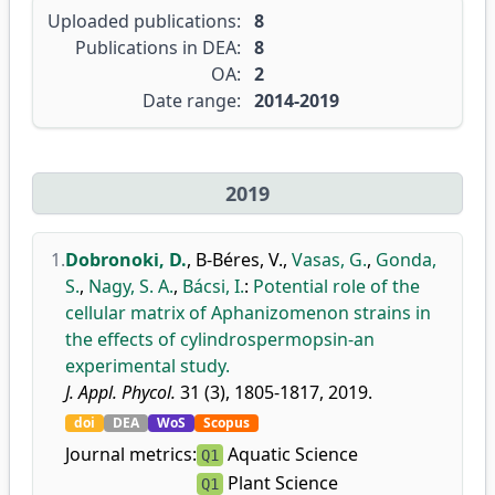
Uploaded publications:
8
Publications in DEA:
8
OA:
2
Date range:
2014-2019
2019
1.
Dobronoki, D.
,
B-Béres, V.
,
Vasas, G.
,
Gonda,
S.
,
Nagy, S. A.
,
Bácsi, I.
:
Potential role of the
cellular matrix of Aphanizomenon strains in
the effects of cylindrospermopsin-an
experimental study.
J. Appl. Phycol.
31 (3), 1805-1817, 2019.
doi
DEA
WoS
Scopus
Journal metrics:
Aquatic Science
Q1
Plant Science
Q1