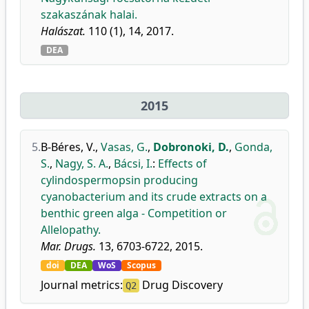
szakaszának halai.
Halászat.
110 (1), 14, 2017.
DEA
2015
5.
B-Béres, V.
,
Vasas, G.
,
Dobronoki, D.
,
Gonda,
S.
,
Nagy, S. A.
,
Bácsi, I.
:
Effects of
cylindospermopsin producing
cyanobacterium and its crude extracts on a
benthic green alga - Competition or
Allelopathy.
Mar. Drugs.
13, 6703-6722, 2015.
doi
DEA
WoS
Scopus
Journal metrics:
Drug Discovery
Q2