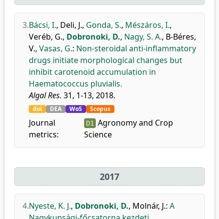
3.
Bácsi, I.
,
Deli, J.
,
Gonda, S.
,
Mészáros, I.
,
Veréb, G.
,
Dobronoki, D.
,
Nagy, S. A.
,
B-Béres,
V.
,
Vasas, G.
:
Non-steroidal anti-inflammatory
drugs initiate morphological changes but
inhibit carotenoid accumulation in
Haematococcus pluvialis.
Algal Res.
31, 1-13, 2018.
doi
DEA
WoS
Scopus
Journal
Agronomy and Crop
D1
metrics:
Science
2017
4.
Nyeste, K. J.
,
Dobronoki, D.
,
Molnár, J.
:
A
Nagykunsági-főcsatorna kezdeti