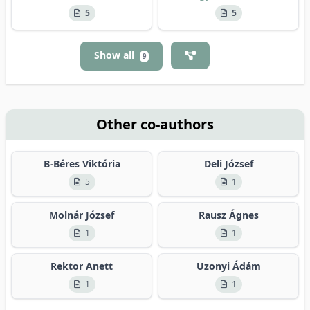
5
5
Show all
9
Other co-authors
B-Béres Viktória
Deli József
5
1
Molnár József
Rausz Ágnes
1
1
Rektor Anett
Uzonyi Ádám
1
1