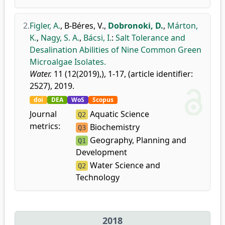
2.
Figler, A.
,
B-Béres, V.
,
Dobronoki, D.
,
Márton,
K.
,
Nagy, S. A.
,
Bácsi, I.
:
Salt Tolerance and
Desalination Abilities of Nine Common Green
Microalgae Isolates.
Water.
11 (12(2019),), 1-17, (article identifier:
2527), 2019.
doi
DEA
WoS
Scopus
Journal
Aquatic Science
Q2
metrics:
Biochemistry
Q3
Geography, Planning and
Q1
Development
Water Science and
Q2
Technology
2018