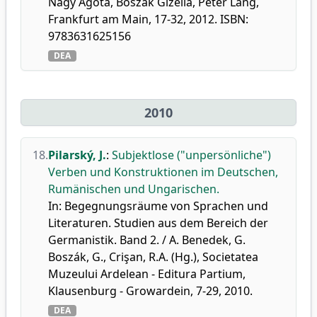
Nagy Ágota, Boszák Gizella, Peter Lang,
Frankfurt am Main, 17-32, 2012. ISBN:
9783631625156
DEA
2010
18.
Pilarský, J.
:
Subjektlose ("unpersönliche")
Verben und Konstruktionen im Deutschen,
Rumänischen und Ungarischen.
In: Begegnungsräume von Sprachen und
Literaturen. Studien aus dem Bereich der
Germanistik. Band 2. / A. Benedek, G.
Boszák, G., Crişan, R.A. (Hg.), Societatea
Muzeului Ardelean - Editura Partium,
Klausenburg - Growardein, 7-29, 2010.
DEA