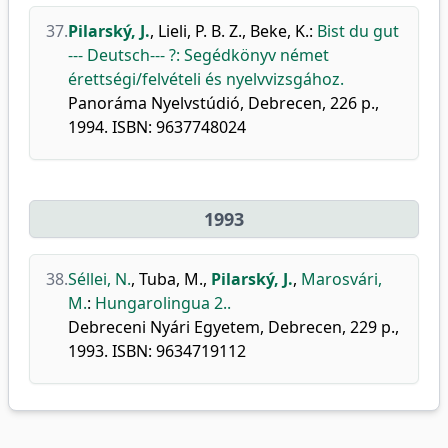
37.
Pilarský, J.
,
Lieli, P. B. Z.
,
Beke, K.
:
Bist du gut
--- Deutsch--- ?: Segédkönyv német
érettségi/felvételi és nyelvvizsgához.
Panoráma Nyelvstúdió, Debrecen, 226 p.,
1994. ISBN: 9637748024
1993
38.
Séllei, N.
,
Tuba, M.
,
Pilarský, J.
,
Marosvári,
M.
:
Hungarolingua 2..
Debreceni Nyári Egyetem, Debrecen, 229 p.,
1993. ISBN: 9634719112