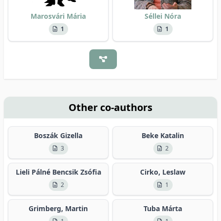
Marosvári Mária
Séllei Nóra
1
1
Other co-authors
Boszák Gizella
Beke Katalin
3
2
Lieli Pálné Bencsik Zsófia
Cirko, Leslaw
2
1
Grimberg, Martin
Tuba Márta