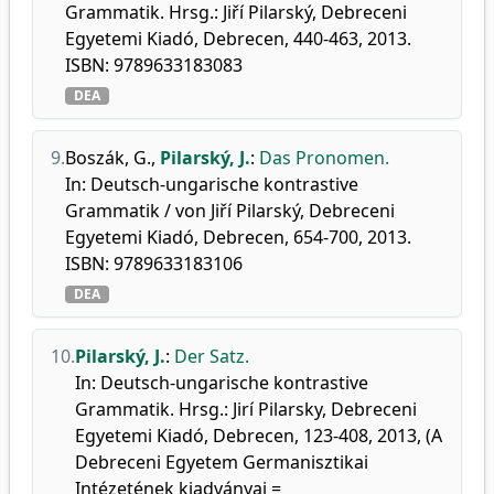
Grammatik. Hrsg.: Jiří Pilarský, Debreceni
Egyetemi Kiadó, Debrecen, 440-463, 2013.
ISBN: 9789633183083
DEA
9.
Boszák, G.
,
Pilarský, J.
:
Das Pronomen.
In: Deutsch-ungarische kontrastive
Grammatik / von Jiří Pilarský, Debreceni
Egyetemi Kiadó, Debrecen, 654-700, 2013.
ISBN: 9789633183106
DEA
10.
Pilarský, J.
:
Der Satz.
In: Deutsch-ungarische kontrastive
Grammatik. Hrsg.: Jirí Pilarsky, Debreceni
Egyetemi Kiadó, Debrecen, 123-408, 2013, (A
Debreceni Egyetem Germanisztikai
Intézetének kiadványai =