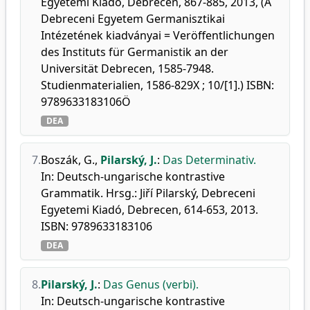
Egyetemi Kiadó, Debrecen, 867-885, 2013, (A
Debreceni Egyetem Germanisztikai
Intézetének kiadványai = Veröffentlichungen
des Instituts für Germanistik an der
Universität Debrecen, 1585-7948.
Studienmaterialien, 1586-829X ; 10/[1].) ISBN:
9789633183106Ö
DEA
7.
Boszák, G.
,
Pilarský, J.
:
Das Determinativ.
In: Deutsch-ungarische kontrastive
Grammatik. Hrsg.: Jiří Pilarský, Debreceni
Egyetemi Kiadó, Debrecen, 614-653, 2013.
ISBN: 9789633183106
DEA
8.
Pilarský, J.
:
Das Genus (verbi).
In: Deutsch-ungarische kontrastive