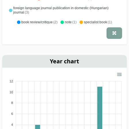
foreign language journal publication in domestic (Hungarian)
journal
(3)
book review/critique
(2)
note
(1)
specialist book
(1)
Year chart
12
10
8
6
4