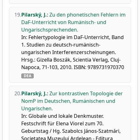
19.
Pilarský, J.
:
Zu den phonetischen Fehlern im
DaF-Unterricht von Rumänisch- und
Ungarischsprechenden.
In: Fehlertypologie im DaF-Unterricht, Band
1. Studien zu deutsch-rumänisch-
ungarischen Interferenzerscheinungen.
Hrsg.: Gizella Boszák, Scientia Verlag, Cluj-
Napoca, 71-103, 2010. ISBN: 9789731970370
DEA
20.
Pilarský, J.
:
Zur kontrastiven Topologie der
NomP im Deutschen, Rumänischen und
Ungarischen.
In: Globale und lokale Denkmuster.
Festschrift für Elena Viorel zum 70.
Geburtstag / Hg. Szabolcs János-Szatmári,
Societatea Muzeului Ardelean - Editura