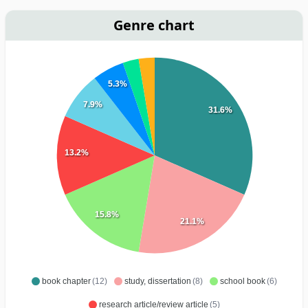
Genre chart
5.3%
7.9%
31.6%
13.2%
15.8%
21.1%
book chapter
(12)
study, dissertation
(8)
school book
(6)
research article/review article
(5)