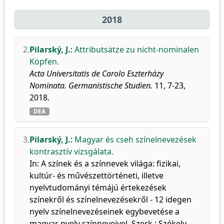
2018
2.
Pilarský, J.
:
Attributsätze zu nicht-nominalen
Köpfen.
Acta Universitatis de Carolo Eszterházy
Nominata. Germanistische Studien.
11, 7-23,
2018.
DEA
3.
Pilarský, J.
:
Magyar és cseh színelnevezések
kontrasztív vizsgálata.
In: A színek és a színnevek világa: fizikai,
kultúr- és művészettörténeti, illetve
nyelvtudományi témájú értekezések
színekről és színelnevezésekről - 12 idegen
nyelv színelnevezéseinek egybevetése a
magyar nyelv színneveivel. Szerk.: Székely