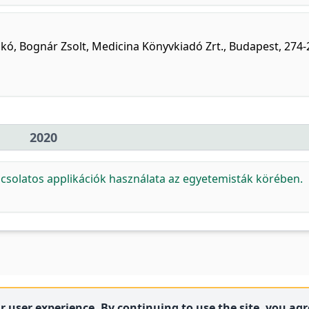
ikó, Bognár Zsolt, Medicina Könyvkiadó Zrt., Budapest, 274-
2020
pcsolatos applikációk használata az egyetemisták körében.
 user experience. By continuing to use the site, you agre