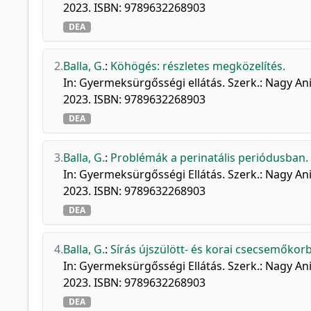
2023. ISBN: 9789632268903
DEA
2.
Balla, G.
:
Köhögés: részletes megközelítés.
In: Gyermeksürgősségi ellátás. Szerk.: Nagy An
2023. ISBN: 9789632268903
DEA
3.
Balla, G.
:
Problémák a perinatális periódusban.
In: Gyermeksürgősségi Ellátás. Szerk.: Nagy An
2023. ISBN: 9789632268903
DEA
4.
Balla, G.
:
Sírás újszülött- és korai csecsemőkor
In: Gyermeksürgősségi Ellátás. Szerk.: Nagy An
2023. ISBN: 9789632268903
DEA