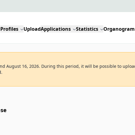
Profiles
Upload
Applications
Statistics
Organogram
d August 16, 2026. During this period, it will be possible to uploa
d.
ése