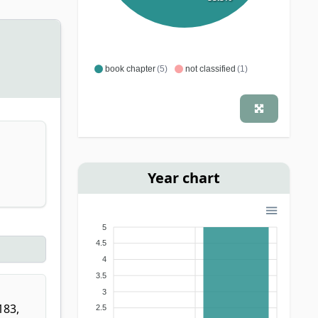
book chapter
(5)
not classified
(1)
Year chart
5
4.5
4
3.5
3
183,
2.5