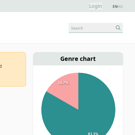
Login
EN
HU
Search
Genre chart
d
16.7%
83.3%