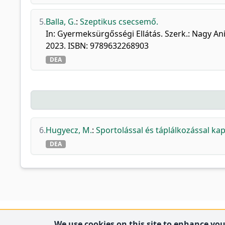
5.
Balla, G.
:
Szeptikus csecsemő.
In: Gyermeksürgősségi Ellátás. Szerk.: Nagy An
2023. ISBN: 9789632268903
DEA
6.
Hugyecz, M.
:
Sportolással és táplálkozással ka
DEA
We use cookies on this site to enhance your