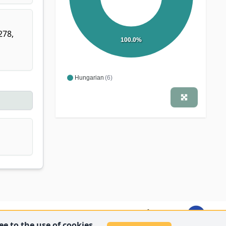
278,
100.0%
Hungarian
(6)
e to the use of cookies.