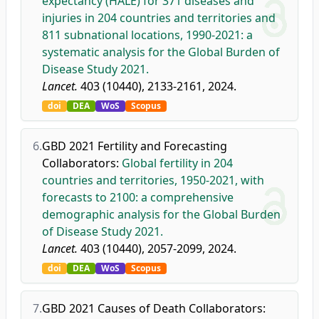
expectancy (HALE) for 371 diseases and
injuries in 204 countries and territories and
811 subnational locations, 1990-2021: a
systematic analysis for the Global Burden of
Disease Study 2021.
Lancet.
403 (10440), 2133-2161, 2024.
doi
DEA
WoS
Scopus
6.
GBD 2021 Fertility and Forecasting
Collaborators
:
Global fertility in 204
countries and territories, 1950-2021, with
forecasts to 2100: a comprehensive
demographic analysis for the Global Burden
of Disease Study 2021.
Lancet.
403 (10440), 2057-2099, 2024.
doi
DEA
WoS
Scopus
7.
GBD 2021 Causes of Death Collaborators
: