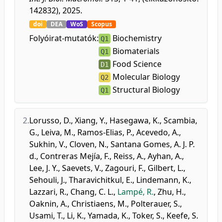
142832), 2025.
doi
DEA
WoS
Scopus
Folyóirat-mutatók:
Biochemistry
Q1
Biomaterials
Q1
Food Science
D1
Molecular Biology
Q2
Structural Biology
Q1
2.
Lorusso, D.
,
Xiang, Y.
,
Hasegawa, K.
,
Scambia,
G.
,
Leiva, M.
,
Ramos-Elias, P.
,
Acevedo, A.
,
Sukhin, V.
,
Cloven, N.
,
Santana Gomes, A. J. P.
d.
,
Contreras Mejía, F.
,
Reiss, A.
,
Ayhan, A.
,
Lee, J. Y.
,
Saevets, V.
,
Zagouri, F.
,
Gilbert, L.
,
Sehouli, J.
,
Tharavichitkul, E.
,
Lindemann, K.
,
Lazzari, R.
,
Chang, C. L.
,
Lampé, R.
,
Zhu, H.
,
Oaknin, A.
,
Christiaens, M.
,
Polterauer, S.
,
Usami, T.
,
Li, K.
,
Yamada, K.
,
Toker, S.
,
Keefe, S.