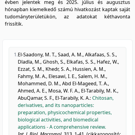
évben jelentek meg és 2025. július és augusztus
hónapban kiemelkedő számú hivatkozást kaptak saját
tudományterületükön, az adatokat kéthavonta
frissítik.
1.
El-Saadony, M. T.
,
Saad, A. M.
,
Alkafaas, S. S.
,
Dladla, M.
,
Ghosh, S.
,
Elkafas, S. S.
,
Hafez, W.
,
Ezzat, S. M.
,
Khedr, S. A.
,
Hussien, A. M.
,
Fahmy, M. A.
,
Elesawi, I. E.
,
Salem, H. M.
,
Mohammed, D. M.
,
Abd El-Mageed, T. A.
,
Ahmed, A. E.
,
Mosa, W. F. A.
,
El-Tarabily, M. K.
,
AbuQamar, S. F.
,
El-Tarabily, K. A.
:
Chitosan,
derivatives, and its nanoparticles:
preparation, physicochemical properties,
biological activities, and biomedical
applications - A comprehensive review.
Int. J. Biol. Macromol.
313, 1-41, (cikkazonosító: