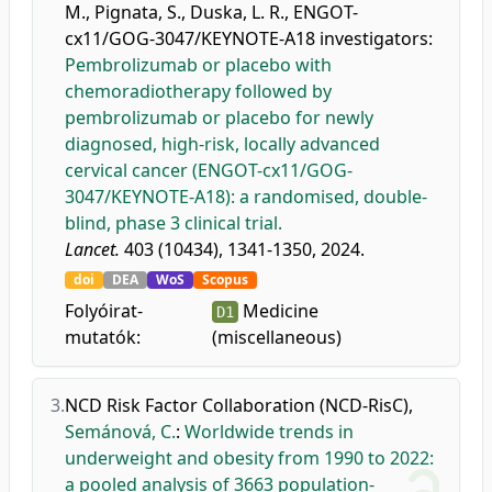
M.
,
Pignata, S.
,
Duska, L. R.
,
ENGOT-
cx11/GOG-3047/KEYNOTE-A18 investigators
:
Pembrolizumab or placebo with
chemoradiotherapy followed by
pembrolizumab or placebo for newly
diagnosed, high-risk, locally advanced
cervical cancer (ENGOT-cx11/GOG-
3047/KEYNOTE-A18): a randomised, double-
blind, phase 3 clinical trial.
Lancet.
403 (10434), 1341-1350, 2024.
doi
DEA
WoS
Scopus
Folyóirat-
Medicine
D1
mutatók:
(miscellaneous)
3.
NCD Risk Factor Collaboration (NCD-RisC)
,
Semánová, C.
:
Worldwide trends in
underweight and obesity from 1990 to 2022:
a pooled analysis of 3663 population-