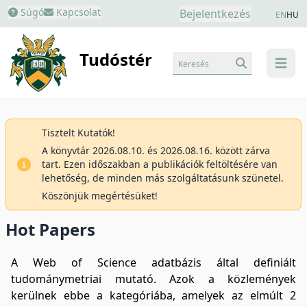
Súgó
Kapcsolat
Bejelentkezés
EN
HU
Tudóstér
Keresés
menu
Tisztelt Kutatók!
A könyvtár 2026.08.10. és 2026.08.16. között zárva
tart. Ezen időszakban a publikációk feltöltésére van
lehetőség, de minden más szolgáltatásunk szünetel.
Köszönjük megértésüket!
Hot Papers
A Web of Science adatbázis által definiált
tudománymetriai mutató. Azok a közlemények
kerülnek ebbe a kategóriába, amelyek az elmúlt 2