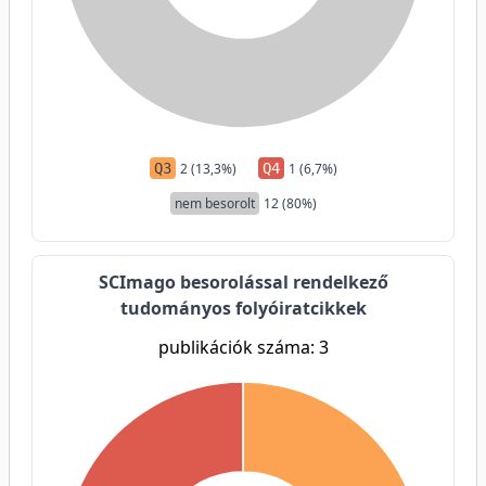
Q3
2 (13,3%)
Q4
1 (6,7%)
nem besorolt
12 (80%)
SCImago besorolással rendelkező
tudományos folyóiratcikkek
publikációk száma: 3