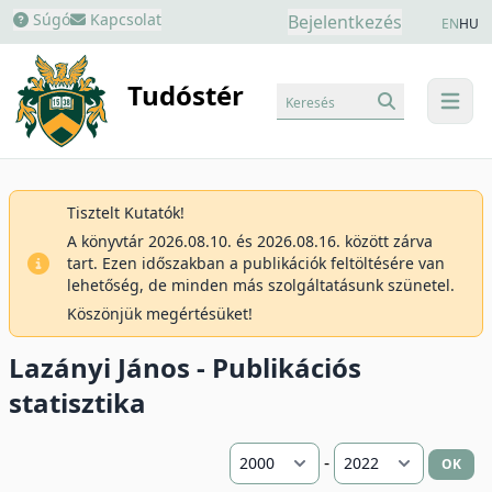
Súgó
Kapcsolat
Bejelentkezés
EN
HU
Tudóstér
Keresés
menu
Tisztelt Kutatók!
A könyvtár 2026.08.10. és 2026.08.16. között zárva
tart. Ezen időszakban a publikációk feltöltésére van
lehetőség, de minden más szolgáltatásunk szünetel.
Köszönjük megértésüket!
Lazányi János - Publikációs
statisztika
-
OK