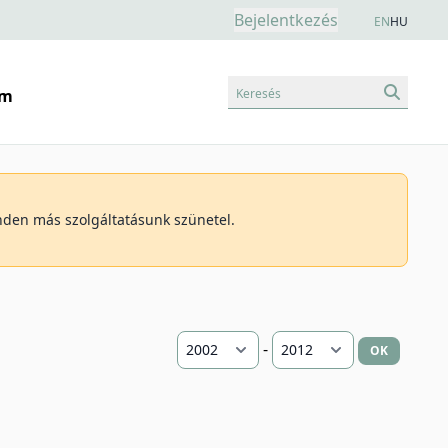
Bejelentkezés
EN
HU
Keresés
am
inden más szolgáltatásunk szünetel.
-
OK