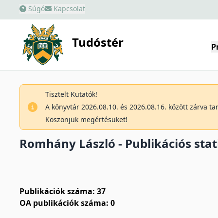
Súgó
Kapcsolat
Tudóstér
P
Tisztelt Kutatók!
A könyvtár 2026.08.10. és 2026.08.16. között zárva t
Köszönjük megértésüket!
Romhány László - Publikációs stat
Publikációk száma: 37
OA publikációk száma: 0