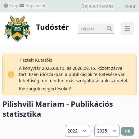
Súgó
Kapcsolat
Bejelentkezés
EN
HU
Tudóstér
Keresés
menu
Tisztelt Kutatók!
A könyvtár 2026.08.10. és 2026.08.16. között zárva
tart. Ezen időszakban a publikációk feltöltésére van
lehetőség, de minden más szolgáltatásunk szünetel.
Köszönjük megértésüket!
Pilishvili Mariam - Publikációs
statisztika
-
OK