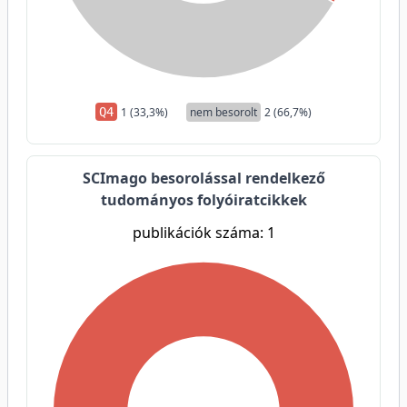
Q4
1 (33,3%)
nem besorolt
2 (66,7%)
SCImago besorolással rendelkező
tudományos folyóiratcikkek
publikációk száma: 1