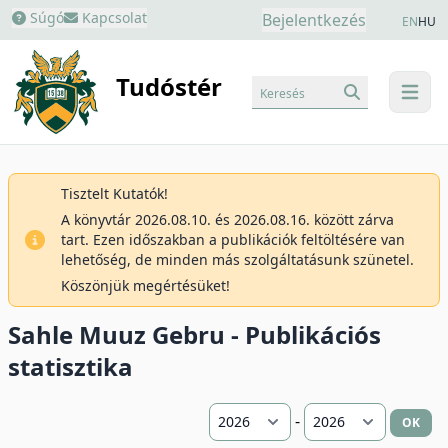
Súgó
Kapcsolat
Bejelentkezés
EN
HU
Tudóstér
Keresés
menu
Tisztelt Kutatók!
A könyvtár 2026.08.10. és 2026.08.16. között zárva
tart. Ezen időszakban a publikációk feltöltésére van
lehetőség, de minden más szolgáltatásunk szünetel.
Köszönjük megértésüket!
Sahle Muuz Gebru - Publikációs
statisztika
-
OK