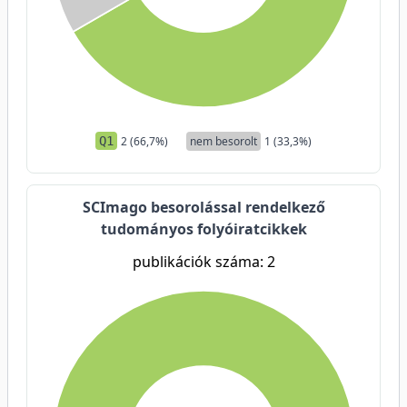
Q1
2 (66,7%)
nem besorolt
1 (33,3%)
SCImago besorolással rendelkező
tudományos folyóiratcikkek
publikációk száma: 2