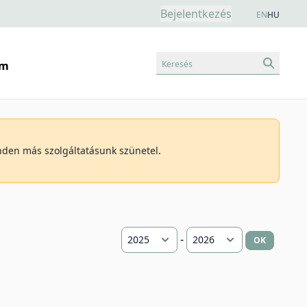
Bejelentkezés
EN
HU
Keresés
am
inden más szolgáltatásunk szünetel.
-
OK