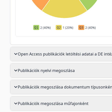
Q1
2 (40%)
Q2
1 (20%)
Q3
2 (40%)
Open Access publikációk letöltési adatai a DE in
Publikációk nyelvi megoszlása
Publikációk megoszlása dokumentum típusonkén
Publikációk megoszlása műfajonként