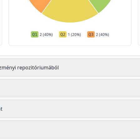
Q1
2 (40%)
Q2
1 (20%)
Q3
2 (40%)
tézményi repozitóriumából
t