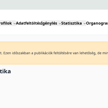
rofilok
Adatfeltöltés
Igénylés
Statisztika
Organogr
art. Ezen időszakban a publikációk feltöltésére van lehetőség, de m
tika