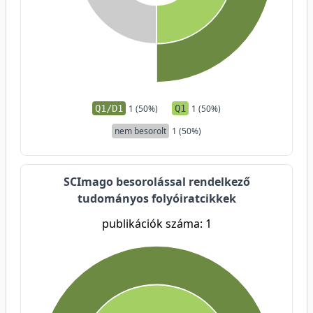
Q1/D1
1 (50%)
Q1
1 (50%)
nem besorolt
1 (50%)
SCImago besorolással rendelkező
tudományos folyóiratcikkek
publikációk száma: 1