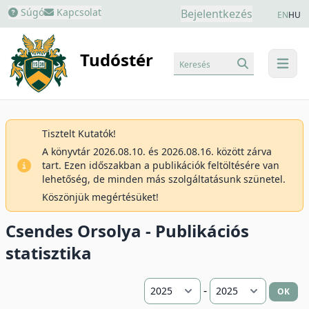
Súgó
Kapcsolat
Bejelentkezés
EN
HU
Tudóstér
Keresés
menu
Tisztelt Kutatók!
A könyvtár 2026.08.10. és 2026.08.16. között zárva
tart. Ezen időszakban a publikációk feltöltésére van
lehetőség, de minden más szolgáltatásunk szünetel.
Köszönjük megértésüket!
Csendes Orsolya - Publikációs
statisztika
-
OK