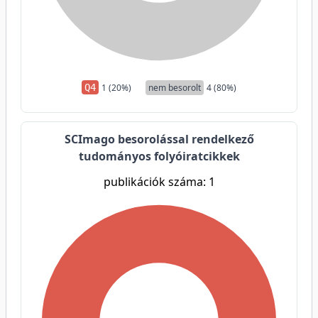
Q4
1 (20%)
nem besorolt
4 (80%)
SCImago besorolással rendelkező
tudományos folyóiratcikkek
publikációk száma: 1