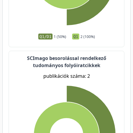
Q1/D1
1 (50%)
Q1
2 (100%)
SCImago besorolással rendelkező
tudományos folyóiratcikkek
publikációk száma: 2