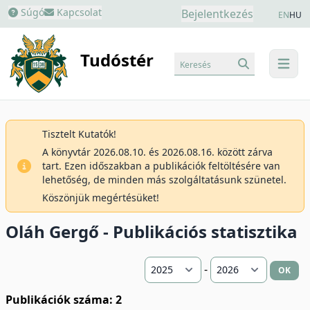
Súgó
Kapcsolat
Bejelentkezés
EN
HU
Tudóstér
Keresés
menu
Tisztelt Kutatók!
A könyvtár 2026.08.10. és 2026.08.16. között zárva
tart. Ezen időszakban a publikációk feltöltésére van
lehetőség, de minden más szolgáltatásunk szünetel.
Köszönjük megértésüket!
Oláh Gergő - Publikációs statisztika
-
OK
Publikációk száma: 2