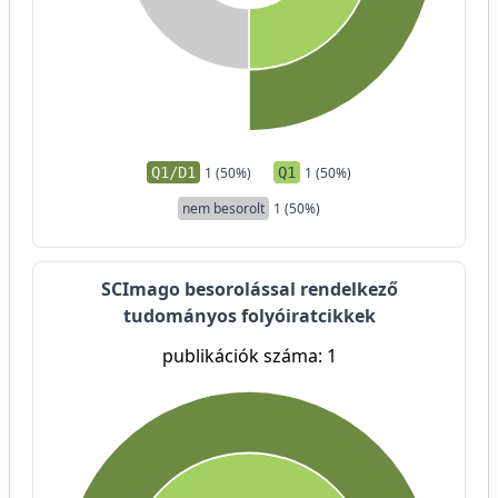
Q1/D1
1 (50%)
Q1
1 (50%)
nem besorolt
1 (50%)
SCImago besorolással rendelkező
tudományos folyóiratcikkek
publikációk száma: 1