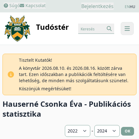
Súgó
Kapcsolat
Bejelentkezés
EN
HU
Tudóstér
Keresés
menu
Tisztelt Kutatók!
A könyvtár 2026.08.10. és 2026.08.16. között zárva
tart. Ezen időszakban a publikációk feltöltésére van
lehetőség, de minden más szolgáltatásunk szünetel.
Köszönjük megértésüket!
Hauserné Csonka Éva - Publikációs
statisztika
-
OK