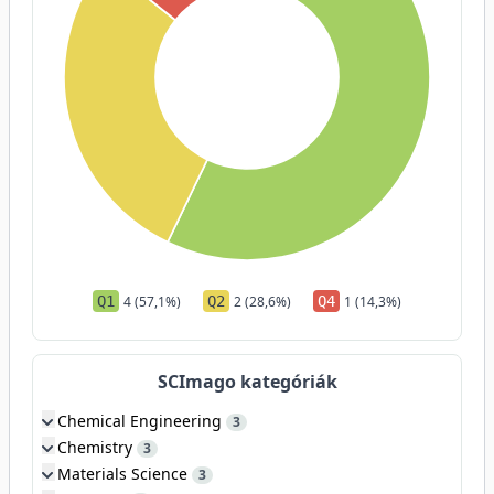
Q1
4 (57,1%)
Q2
2 (28,6%)
Q4
1 (14,3%)
SCImago kategóriák
Chemical Engineering
3
Chemistry
3
Materials Science
3