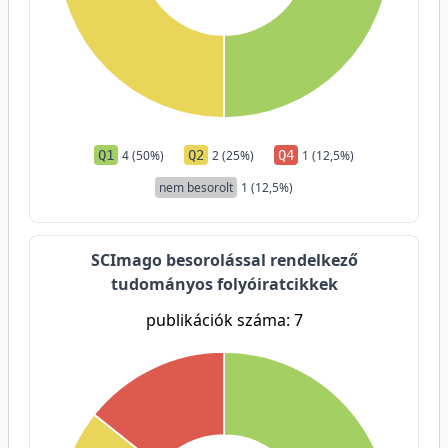
Q1
4 (50%)
Q2
2 (25%)
Q4
1 (12,5%)
nem besorolt
1 (12,5%)
SCImago besorolással rendelkező
tudományos folyóiratcikkek
publikációk száma: 7