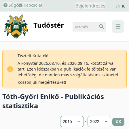
Súgó
Kapcsolat
Bejelentkezés
EN
HU
Tudóstér
Keresés
menu
Tisztelt Kutatók!
A könyvtár 2026.08.10. és 2026.08.16. között zárva
tart. Ezen időszakban a publikációk feltöltésére van
lehetőség, de minden más szolgáltatásunk szünetel.
Köszönjük megértésüket!
Tóth-Győri Enikő - Publikációs
statisztika
-
OK