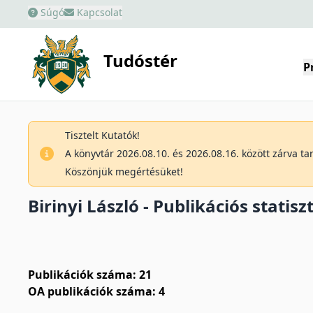
Súgó
Kapcsolat
Tudóstér
P
Tisztelt Kutatók!
A könyvtár 2026.08.10. és 2026.08.16. között zárva t
Köszönjük megértésüket!
Birinyi László - Publikációs statisz
Publikációk száma: 21
OA publikációk száma: 4