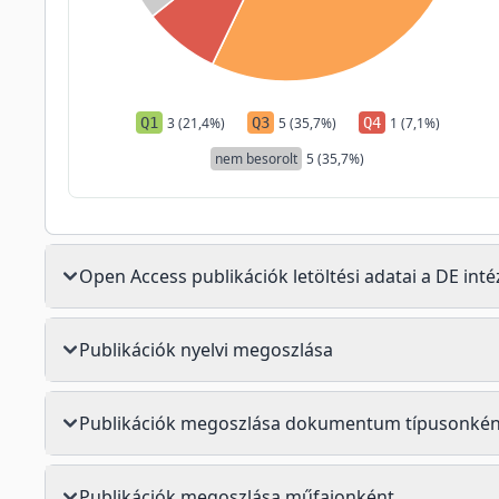
Q1
3 (21,4%)
Q3
5 (35,7%)
Q4
1 (7,1%)
nem besorolt
5 (35,7%)
Open Access publikációk letöltési adatai a DE in
Publikációk nyelvi megoszlása
Publikációk megoszlása dokumentum típusonkén
Publikációk megoszlása műfajonként