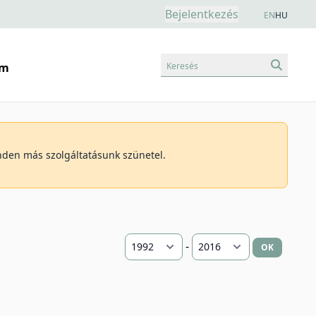
Bejelentkezés
EN
HU
Keresés
am
inden más szolgáltatásunk szünetel.
-
OK