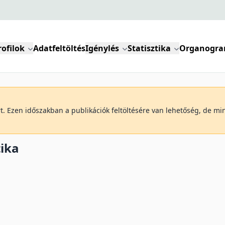
rofilok
Adatfeltöltés
Igénylés
Statisztika
Organogr
art. Ezen időszakban a publikációk feltöltésére van lehetőség, de m
tika