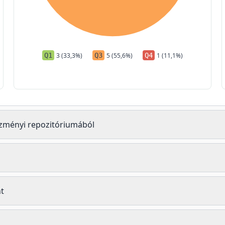
Q1
3 (33,3%)
Q3
5 (55,6%)
Q4
1 (11,1%)
tézményi repozitóriumából
t