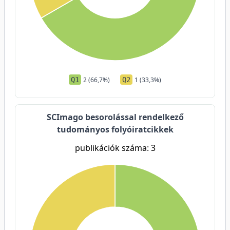
Q1
2 (66,7%)
Q2
1 (33,3%)
SCImago besorolással rendelkező
tudományos folyóiratcikkek
publikációk száma: 3