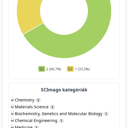
Q1
2 (66,7%)
Q2
1 (33,3%)
SCImago kategóriák
Chemistry
3
Materials Science
2
Biochemistry, Genetics and Molecular Biology
1
Chemical Engineering
1
Medicine
1