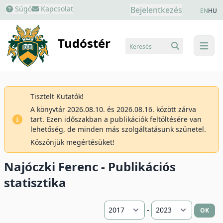
Súgó
Kapcsolat
Bejelentkezés
EN
HU
Tudóstér
Keresés
menu
Tisztelt Kutatók!
A könyvtár 2026.08.10. és 2026.08.16. között zárva
tart. Ezen időszakban a publikációk feltöltésére van
lehetőség, de minden más szolgáltatásunk szünetel.
Köszönjük megértésüket!
Najóczki Ferenc - Publikációs
statisztika
-
OK