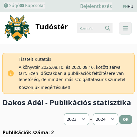
Súgó
Kapcsolat
Bejelentkezés
EN
HU
Tudóstér
Keresés
menu
Tisztelt Kutatók!
A könyvtár 2026.08.10. és 2026.08.16. között zárva
tart. Ezen időszakban a publikációk feltöltésére van
lehetőség, de minden más szolgáltatásunk szünetel.
Köszönjük megértésüket!
Dakos Adél - Publikációs statisztika
-
OK
Publikációk száma: 2