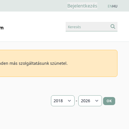
Bejelentkezés
EN
HU
Keresés
am
inden más szolgáltatásunk szünetel.
-
OK