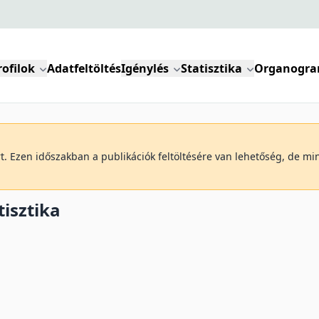
rofilok
Adatfeltöltés
Igénylés
Statisztika
Organogr
art. Ezen időszakban a publikációk feltöltésére van lehetőség, de m
tisztika