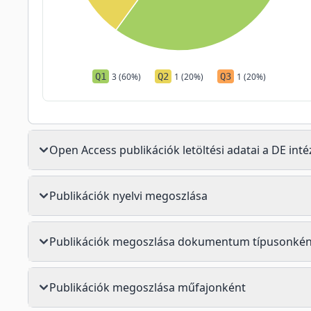
Q1
3 (60%)
Q2
1 (20%)
Q3
1 (20%)
Open Access publikációk letöltési adatai a DE in
Publikációk nyelvi megoszlása
Publikációk megoszlása dokumentum típusonkén
Publikációk megoszlása műfajonként