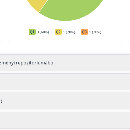
Q1
3 (60%)
Q2
1 (20%)
Q3
1 (20%)
tézményi repozitóriumából
t