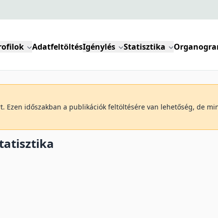
rofilok
Adatfeltöltés
Igénylés
Statisztika
Organogr
art. Ezen időszakban a publikációk feltöltésére van lehetőség, de m
tatisztika