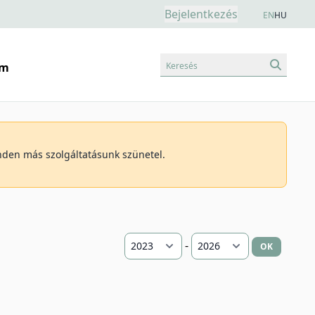
Bejelentkezés
EN
HU
Keresés
am
inden más szolgáltatásunk szünetel.
-
OK