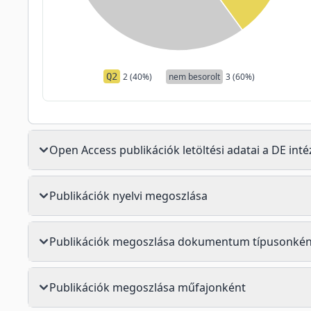
Q2
2 (40%)
nem besorolt
3 (60%)
Open Access publikációk letöltési adatai a DE in
Publikációk nyelvi megoszlása
Publikációk megoszlása dokumentum típusonkén
Publikációk megoszlása műfajonként