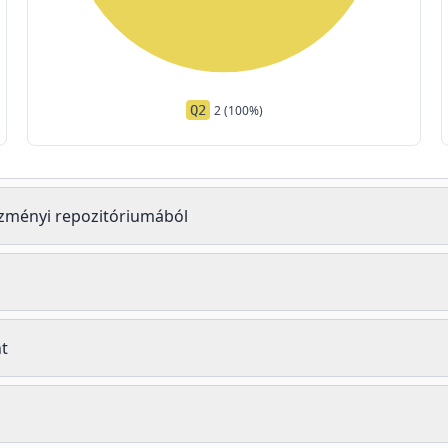
Q2
2 (100%)
tézményi repozitóriumából
t