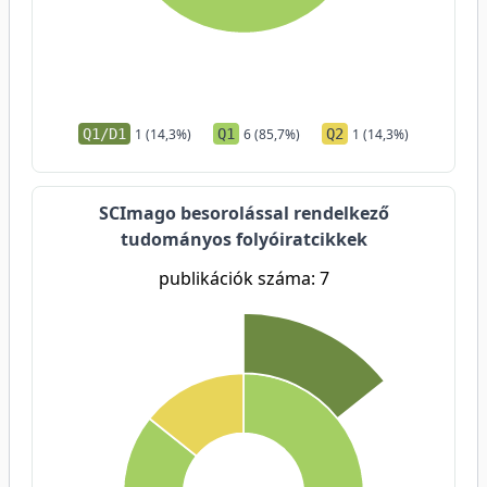
Q1/D1
1 (14,3%)
Q1
6 (85,7%)
Q2
1 (14,3%)
SCImago besorolással rendelkező
tudományos folyóiratcikkek
publikációk száma: 7