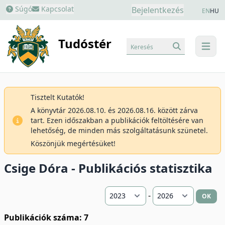
Súgó
Kapcsolat
Bejelentkezés
EN
HU
Tudóstér
Keresés
menu
Tisztelt Kutatók!
A könyvtár 2026.08.10. és 2026.08.16. között zárva
tart. Ezen időszakban a publikációk feltöltésére van
lehetőség, de minden más szolgáltatásunk szünetel.
Köszönjük megértésüket!
Csige Dóra - Publikációs statisztika
-
OK
Publikációk száma: 7