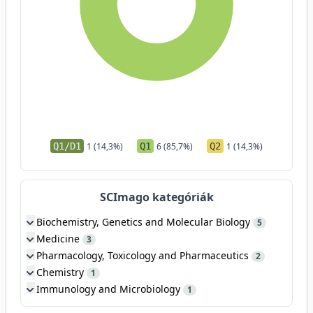
Q1/D1
1 (14,3%)
Q1
6 (85,7%)
Q2
1 (14,3%)
SCImago kategóriák
Biochemistry, Genetics and Molecular Biology
5
Medicine
3
Pharmacology, Toxicology and Pharmaceutics
2
Chemistry
1
Immunology and Microbiology
1