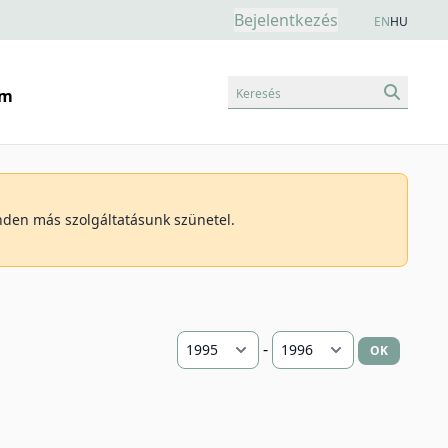
Bejelentkezés
EN
HU
Keresés
am
inden más szolgáltatásunk szünetel.
-
OK