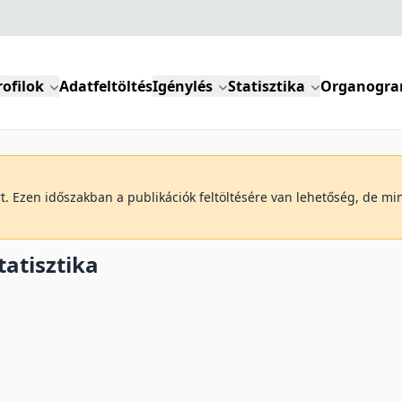
rofilok
Adatfeltöltés
Igénylés
Statisztika
Organogr
art. Ezen időszakban a publikációk feltöltésére van lehetőség, de m
tatisztika