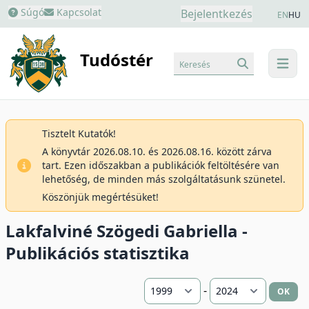
Súgó
Kapcsolat
Bejelentkezés
EN
HU
Tudóstér
Keresés
menu
Tisztelt Kutatók!
A könyvtár 2026.08.10. és 2026.08.16. között zárva
tart. Ezen időszakban a publikációk feltöltésére van
lehetőség, de minden más szolgáltatásunk szünetel.
Köszönjük megértésüket!
Lakfalviné Szögedi Gabriella -
Publikációs statisztika
-
OK