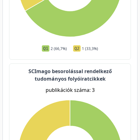
Q1
2 (66,7%)
Q2
1 (33,3%)
SCImago besorolással rendelkező
tudományos folyóiratcikkek
publikációk száma: 3