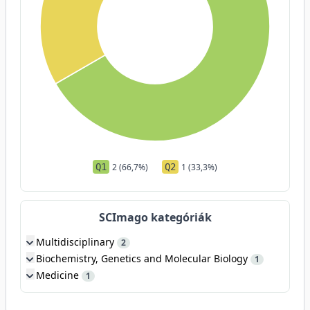
Q1
2 (66,7%)
Q2
1 (33,3%)
SCImago kategóriák
Multidisciplinary
2
Biochemistry, Genetics and Molecular Biology
1
Medicine
1