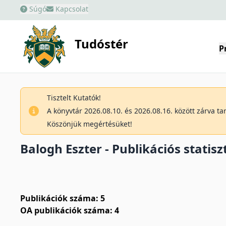
Súgó
Kapcsolat
Tudóstér
P
Tisztelt Kutatók!
A könyvtár 2026.08.10. és 2026.08.16. között zárva t
Köszönjük megértésüket!
Balogh Eszter - Publikációs statisz
Publikációk száma: 5
OA publikációk száma: 4