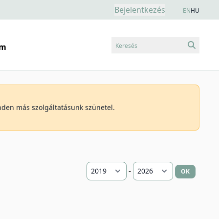
Bejelentkezés
EN
HU
Keresés
am
inden más szolgáltatásunk szünetel.
-
OK