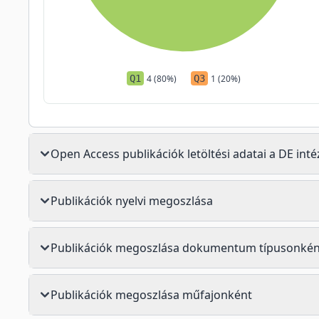
Q1
4 (80%)
Q3
1 (20%)
Open Access publikációk letöltési adatai a DE in
Publikációk nyelvi megoszlása
Publikációk megoszlása dokumentum típusonkén
Publikációk megoszlása műfajonként