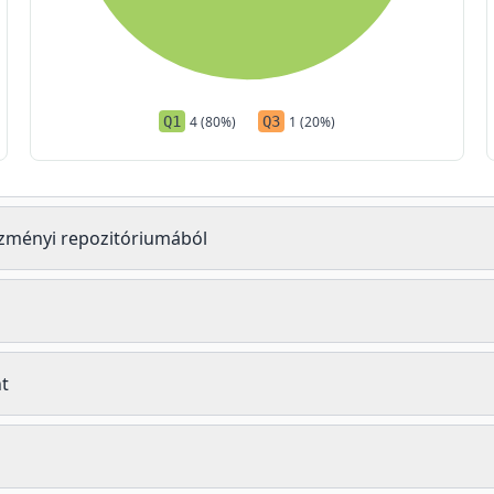
Q1
4 (80%)
Q3
1 (20%)
tézményi repozitóriumából
t