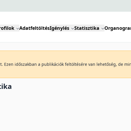
rofilok
Adatfeltöltés
Igénylés
Statisztika
Organogr
art. Ezen időszakban a publikációk feltöltésére van lehetőség, de m
tika