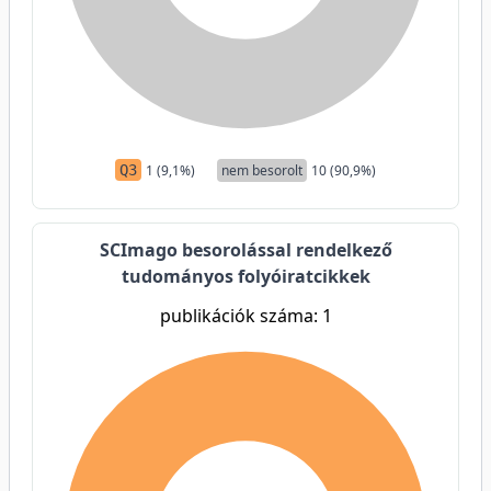
Q3
1 (9,1%)
nem besorolt
10 (90,9%)
SCImago besorolással rendelkező
tudományos folyóiratcikkek
publikációk száma: 1