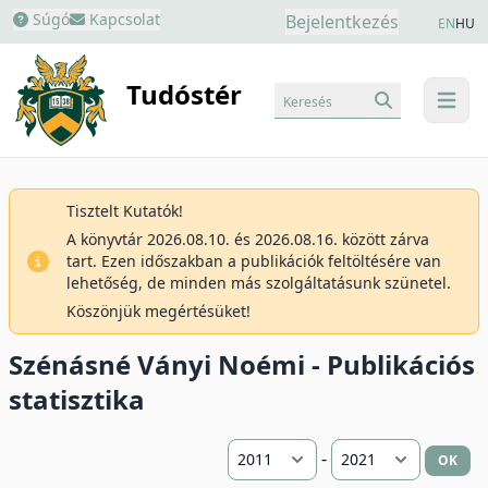
Súgó
Kapcsolat
Bejelentkezés
EN
HU
Tudóstér
Keresés
menu
Tisztelt Kutatók!
A könyvtár 2026.08.10. és 2026.08.16. között zárva
tart. Ezen időszakban a publikációk feltöltésére van
lehetőség, de minden más szolgáltatásunk szünetel.
Köszönjük megértésüket!
Szénásné Ványi Noémi - Publikációs
statisztika
-
OK