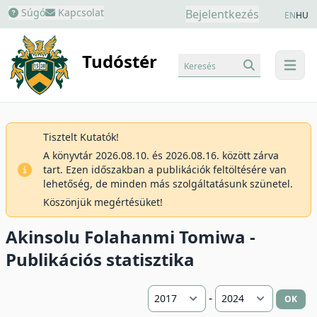
Súgó
Kapcsolat
Bejelentkezés
EN
HU
Tudóstér
Keresés
menu
Tisztelt Kutatók!
A könyvtár 2026.08.10. és 2026.08.16. között zárva
tart. Ezen időszakban a publikációk feltöltésére van
lehetőség, de minden más szolgáltatásunk szünetel.
Köszönjük megértésüket!
Akinsolu Folahanmi Tomiwa -
Publikációs statisztika
-
OK