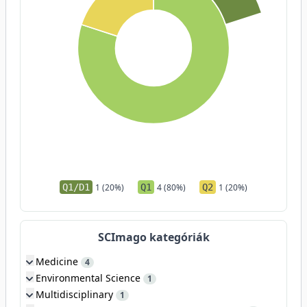
Q1/D1
1 (20%)
Q1
4 (80%)
Q2
1 (20%)
SCImago kategóriák
Medicine
4
Environmental Science
1
Multidisciplinary
1