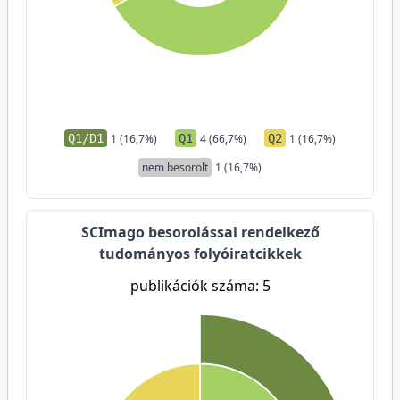
Q1/D1
1 (16,7%)
Q1
4 (66,7%)
Q2
1 (16,7%)
nem besorolt
1 (16,7%)
SCImago besorolással rendelkező
tudományos folyóiratcikkek
publikációk száma: 5