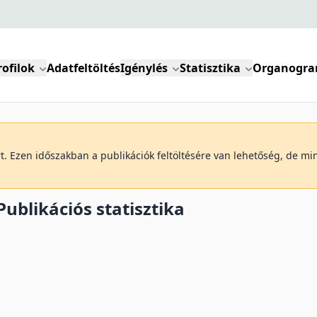
rofilok
Adatfeltöltés
Igénylés
Statisztika
Organogr
art. Ezen időszakban a publikációk feltöltésére van lehetőség, de m
ublikációs statisztika