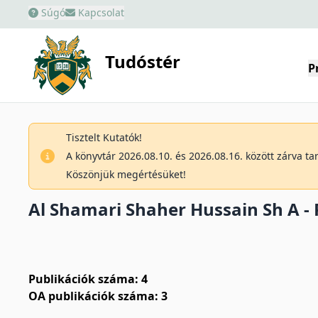
Súgó
Kapcsolat
Tudóstér
P
Tisztelt Kutatók!
A könyvtár 2026.08.10. és 2026.08.16. között zárva t
Köszönjük megértésüket!
Al Shamari Shaher Hussain Sh A - P
Publikációk száma: 4
OA publikációk száma: 3