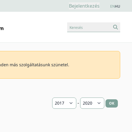
Bejelentkezés
EN
HU
Keresés
am
inden más szolgáltatásunk szünetel.
-
OK