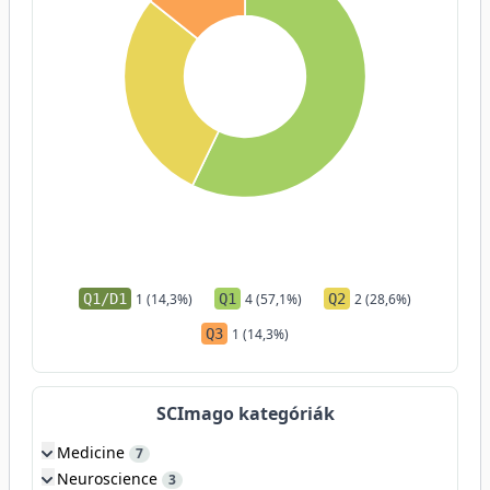
Q1/D1
1 (14,3%)
Q1
4 (57,1%)
Q2
2 (28,6%)
Q3
1 (14,3%)
SCImago kategóriák
Medicine
7
Neuroscience
3