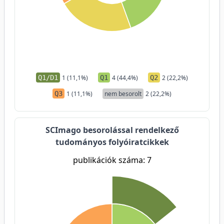
Q1/D1
1 (11,1%)
Q1
4 (44,4%)
Q2
2 (22,2%)
Q3
1 (11,1%)
nem besorolt
2 (22,2%)
SCImago besorolással rendelkező
tudományos folyóiratcikkek
publikációk száma: 7