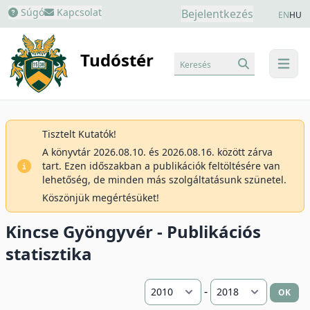
Súgó
Kapcsolat
Bejelentkezés
EN
HU
Tudóstér
Keresés
menu
Tisztelt Kutatók!
A könyvtár 2026.08.10. és 2026.08.16. között zárva
tart. Ezen időszakban a publikációk feltöltésére van
lehetőség, de minden más szolgáltatásunk szünetel.
Köszönjük megértésüket!
Kincse Gyöngyvér - Publikációs
statisztika
-
OK