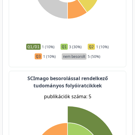
Q1/D1
1 (10%)
Q1
3 (30%)
Q2
1 (10%)
Q3
1 (10%)
nem besorolt
5 (50%)
SCImago besorolással rendelkező
tudományos folyóiratcikkek
publikációk száma: 5